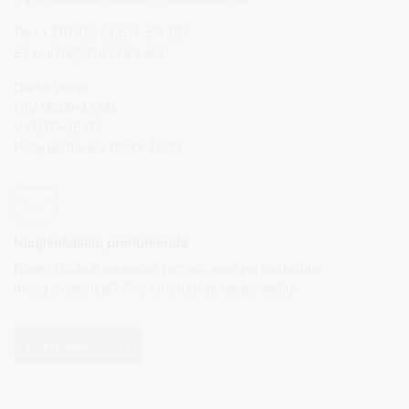
Tel.: +370 313 51 517, 59 159
El. p.
info@druskininkai.lt
Darbo laikas:
I–IV 08:00–17:00,
V 08:00–15:00
Pietų pertrauka 12:00–12:45
Naujienlaiškio prenumerata
Norite sužinoti naujienas pirmieji, apie jas paskelbus
mūsų svetainėje? Prenumeruokite naujienlaiškį.
PRENUMERUOTI