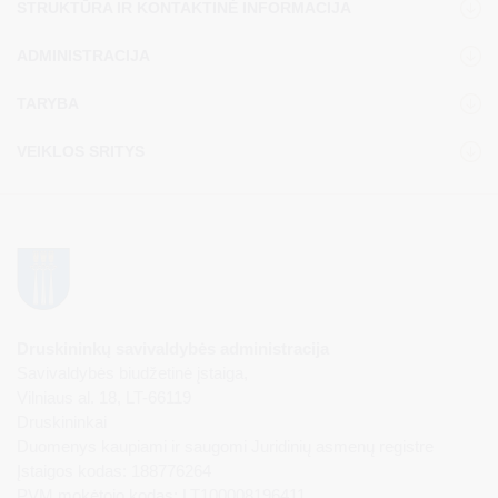
STRUKTŪRA IR KONTAKTINĖ INFORMACIJA
ADMINISTRACIJA
TARYBA
VEIKLOS SRITYS
Druskininkų savivaldybės administracija
Savivaldybės biudžetinė įstaiga,
Vilniaus al. 18, LT-66119
Druskininkai
Duomenys kaupiami ir saugomi Juridinių asmenų registre
Įstaigos kodas: 188776264
PVM mokėtojo kodas: LT100008196411