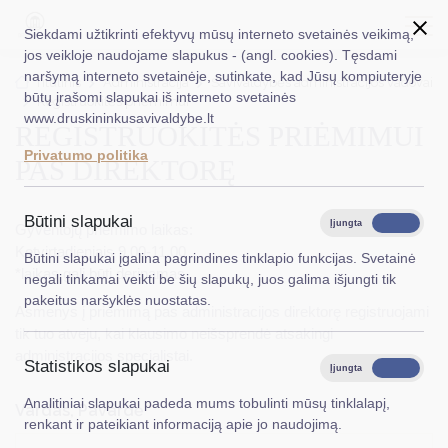
Siekdami užtikrinti efektyvų mūsų interneto svetainės veikimą,
jos veikloje naudojame slapukus - (angl. cookies). Tęsdami
naršymą interneto svetainėje, sutinkate, kad Jūsų kompiuteryje
EN
Ieškoti...
Titulinis
Administracija
Savivaldybės administracijos vadovai
būtų įrašomi slapukai iš interneto svetainės
Registruokitės priėmimui
www.druskininkusavivaldybe.lt
REGISTRUOKITĖS PRIĖMIMUI
Taryba
Privatumo politika
PAS DIREKTORĘ
Meras
Administracija
Būtini slapukai
Įjungta
Išjungta
Gyventojų priėmimo laikas:
Veiklos sritys
Ketvirtadieniais 9.00-11.00
Būtini slapukai įgalina pagrindines tinklapio funkcijas. Svetainė
*laikas gali būti derinamas
negali tinkamai veikti be šių slapukų, juos galima išjungti tik
Teisinė informacija
pakeitus naršyklės nuostatas.
Asmenys į priėmimą pas administracijos direktorę registruojami
Struktūra ir kontaktinė informacija
tik tuo atveju, kai klausimo neišsprendė atsakingi
administracijos specialistai.
Statistikos slapukai
Karjera
Įjungta
Išjungta
Analitiniai slapukai padeda mums tobulinti mūsų tinklalapį,
DUK
Vardas, Pavardė
*
renkant ir pateikiant informaciją apie jo naudojimą.
PASLAUGOS