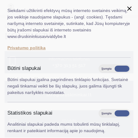
Siekdami užtikrinti efektyvų mūsų interneto svetainės veikimą,
jos veikloje naudojame slapukus - (angl. cookies). Tęsdami
naršymą interneto svetainėje, sutinkate, kad Jūsų kompiuteryje
EN
Ieškoti...
Titulinis
Kontaktai
būtų įrašomi slapukai iš interneto svetainės
KONTAKTAI
www.druskininkusavivaldybe.lt
Taryba
Privatumo politika
Meras
Informacinis telefonas
+370 313 51 517
Administracija
Būtini slapukai
Įjungta
Išjungta
Veiklos sritys
Būtini slapukai įgalina pagrindines tinklapio funkcijas. Svetainė
negali tinkamai veikti be šių slapukų, juos galima išjungti tik
Parašykite mums
Teisinė informacija
pakeitus naršyklės nuostatas.
info@druskininkai.lt
Struktūra ir kontaktinė informacija
Statistikos slapukai
Karjera
Įjungta
Išjungta
Atvykite
Analitiniai slapukai padeda mums tobulinti mūsų tinklalapį,
DUK
Vilniaus al. 18, 66119 Druskininkai
renkant ir pateikiant informaciją apie jo naudojimą.
PASLAUGOS