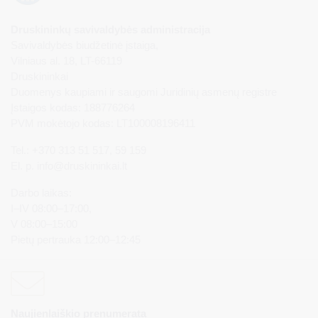
Druskininkų savivaldybės administracija
Savivaldybės biudžetinė įstaiga,
Vilniaus al. 18, LT-66119
Druskininkai
Duomenys kaupiami ir saugomi Juridinių asmenų registre
Įstaigos kodas: 188776264
PVM mokėtojo kodas: LT100008196411
Tel.: +370 313 51 517, 59 159
El. p.
info@druskininkai.lt
Darbo laikas:
I–IV 08:00–17:00,
V 08:00–15:00
Pietų pertrauka 12:00–12:45
Naujienlaiškio prenumerata