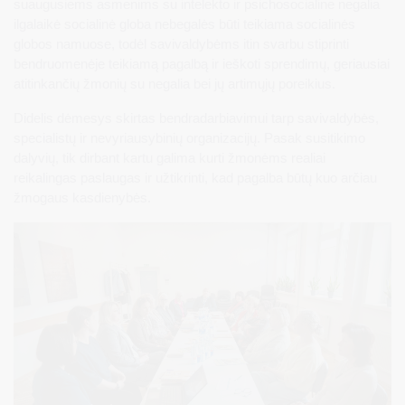
suaugusiems asmenims su intelekto ir psichosocialine negalia
ilgalaikė socialinė globa nebegalės būti teikiama socialinės
globos namuose, todėl savivaldybėms itin svarbu stiprinti
bendruomenėje teikiamą pagalbą ir ieškoti sprendimų, geriausiai
atitinkančių žmonių su negalia bei jų artimųjų poreikius.
Didelis dėmesys skirtas bendradarbiavimui tarp savivaldybės,
specialistų ir nevyriausybinių organizacijų. Pasak susitikimo
dalyvių, tik dirbant kartu galima kurti žmonėms realiai
reikalingas paslaugas ir užtikrinti, kad pagalba būtų kuo arčiau
žmogaus kasdienybės.