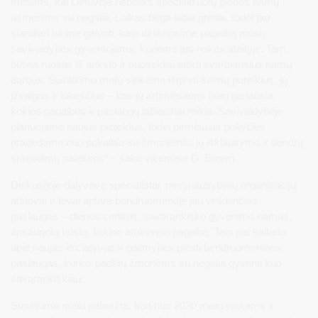
metams, kai Lietuvoje nebeliks specializuotų globos namų
asmenims su negalia. Laikas bėga labai greitai, todėl jau
šiandien turime galvoti, kaip užtikrinsime pagalbą mūsų
savivaldybės gyventojams, kuriems jos reikės ateityje. Tam
būtina ruoštis iš anksto ir nuosekliai atlikti svarbiausius namų
darbus. Susitikimo metu siekėme išgirsti šeimų poreikius, jų
įžvalgas ir lūkesčius – kas jų artimiesiems būtų geriausia,
kokios pagalbos ir paslaugų labiausiai reikia. Savivaldybėje
planuojame naujus projektus, todėl pirmiausia pokyčius
pradedame nuo pokalbio su žmonėmis, jų išklausymo ir bendrų
sprendimų paieškos“ – sakė vicemerė D. Brown.
Diskusijoje dalyvavę specialistai, nevyriausybinių organizacijų
atstovai ir tėvai aptarė bendruomenėje jau veikiančias
paslaugas – dienos centrus, savarankiško gyvenimo namus,
apsaugotą būstą, laikino atokvėpio pagalbą. Taip pat kalbėta
apie naujas iniciatyvas ir galimybes plėsti bendruomenines
paslaugas, kurios padėtų žmonėms su negalia gyventi kuo
savarankiškiau.
Susitikimo metu pabrėžta, kad nuo 2030 metų vaikams ir