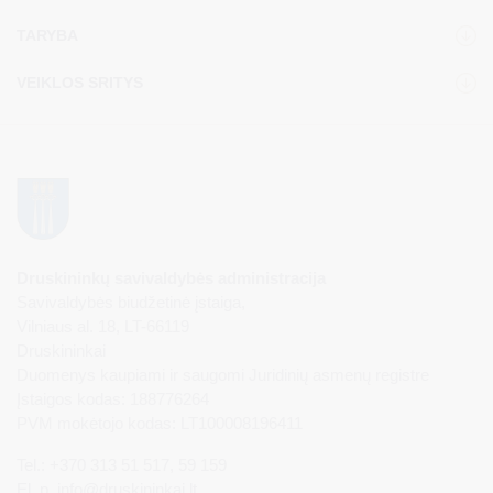
TARYBA
VEIKLOS SRITYS
Druskininkų savivaldybės administracija
Savivaldybės biudžetinė įstaiga,
Vilniaus al. 18, LT-66119
Druskininkai
Duomenys kaupiami ir saugomi Juridinių asmenų registre
Įstaigos kodas: 188776264
PVM mokėtojo kodas: LT100008196411
Tel.: +370 313 51 517, 59 159
El. p.
info@druskininkai.lt