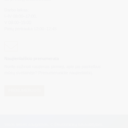
Darbo laikas:
I–IV 08:00–17:00,
V 08:00–15:00
Pietų pertrauka 12:00–12:45
Naujienlaiškio prenumerata
Norite sužinoti naujienas pirmieji, apie jas paskelbus
mūsų svetainėje? Prenumeruokite naujienlaiškį.
PRENUMERUOTI
Visos teisės saugomos. © Druskininkų savivaldybės