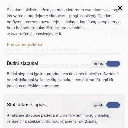
Siekdami užtikrinti efektyvų mūsų interneto svetainės veikimą,
jos veikloje naudojame slapukus - (angl. cookies). Tęsdami
naršymą interneto svetainėje, sutinkate, kad Jūsų kompiuteryje
EN
Ieškoti...
Titulinis
Naujienos
būtų įrašomi slapukai iš interneto svetainės
Aptartos žmonėms su negalia teikiamos paslaugos ir jų plėtros
www.druskininkusavivaldybe.lt
galimybės
Taryba
Privatumo politika
2026-05-
Atnaujinimo data: 2026-
Meras
Socialinė
19
05-19
parama
Administracija
Būtini slapukai
Aptartos žmonėms su negalia
Įjungta
Išjungta
Veiklos sritys
teikiamos paslaugos ir jų plėtros
Būtini slapukai įgalina pagrindines tinklapio funkcijas. Svetainė
negali tinkamai veikti be šių slapukų, juos galima išjungti tik
galimybės
Teisinė informacija
pakeitus naršyklės nuostatas.
Struktūra ir kontaktinė informacija
Statistikos slapukai
Karjera
Įjungta
Išjungta
Analitiniai slapukai padeda mums tobulinti mūsų tinklalapį,
DUK
renkant ir pateikiant informaciją apie jo naudojimą.
PASLAUGOS