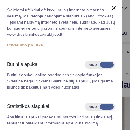
Taryba
Meras
Administracija
Siekdami užtikrinti efektyvų mūsų interneto svetainės
Karjera
DUK
veikimą, jos veikloje naudojame slapukus - (angl. cookies).
Registruokitės priėmi
Administracin
Tęsdami naršymą interneto svetainėje, sutinkate, kad Jūsų
kompiuteryje būtų įrašomi slapukai iš interneto svetainės
Darbotvarkė
Savivaldybės 
PASLAUGOS
DRUSKININKAI
www.druskininkusavivaldybe.lt
vadovai
Kontaktai
Privatumo politika
Planavimo do
Titulinis
Naujienos
ARATC darbo laikas šv.Velykų lai
Vicemerai
Korupcijos pre
Būtini slapukai
Įjungta
Išjungta
Mero patarėja
Viešieji pirkim
2026-04-03
A
Būtini slapukai įgalina pagrindines tinklapio funkcijas.
Svetainė negali tinkamai veikti be šių slapukų, juos galima
ARATC darb
Lygios galim
išjungti tik pakeitus naršyklės nuostatas.
Savivaldybės
projektai
Statistikos slapukai
Įjungta
Išjungta
Finansų valdym
Analitiniai slapukai padeda mums tobulinti mūsų tinklalapį,
renkant ir pateikiant informaciją apie jo naudojimą.
Organizacinė 