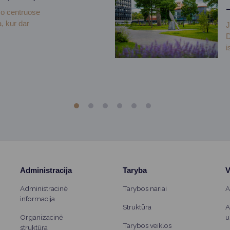
mo centruose
, kur dar
J
D
i
Administracija
Taryba
V
Administracinė
Tarybos nariai
A
informacija
Struktūra
A
Organizacinė
u
Tarybos veiklos
struktūra