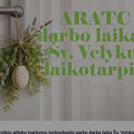
Vartotojų teisių apsauga
Pranešėjų apsauga
Asmens duomenų apsauga
škių atliekų tvarkymo technologijų parko darbo laiką Šv. Velykų 