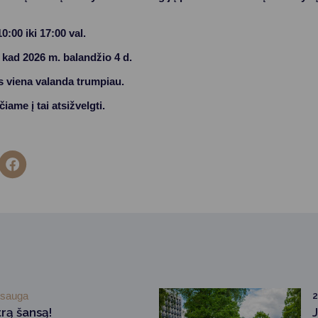
0:00 iki 17:00 val.
 kad 2026 m. balandžio 4 d.
s viena valanda trumpiau.
iame į tai atsižvelgti.
osauga
2
rą šansą!