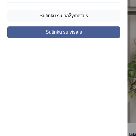
Sutinku su pažymėtais
Sutinku su visais
Informuojame apie Takni