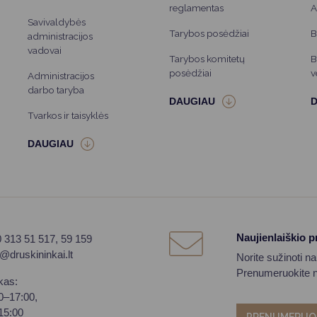
reglamentas
A
Savivaldybės
Tarybos posėdžiai
B
administracijos
vadovai
Tarybos komitetų
B
posėdžiai
v
Administracijos
darbo taryba
Tvarkos ir taisyklės
Naujienlaiškio 
0 313 51 517, 59 159
o@druskininkai.lt
Norite sužinoti n
Prenumeruokite na
kas:
00–17:00,
–15:00