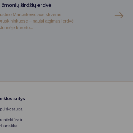
– žmonių širdžių erdvė
ustino Marcinkevičiaus skveras
ruskininkuose – naujai atgimusi erdvė
storinėje kurorto...
eiklos sritys
plinkosauga
rchitektūra ir
rbanistika