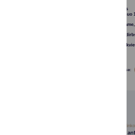
04-05 – nedirbs
04-06 – dirbs nuo 1
Taip pat informuojame,
Rūšiavimo centrai dirb
Planuodami vizitą, kvieč
ARATC informacija
Dalintis soc. tinkluose:
SUSIJUSIOS NAUJIENOS
2026-05-28
Aplink
Suteik daiktams ant