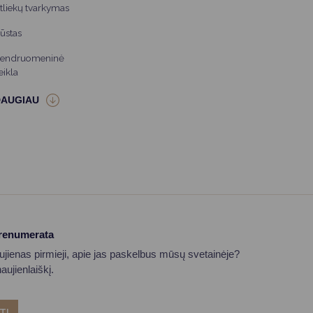
tliekų tvarkymas
ūstas
endruomeninė
eikla
prenumerata
aujienas pirmieji, apie jas paskelbus mūsų svetainėje?
ujienlaiškį.