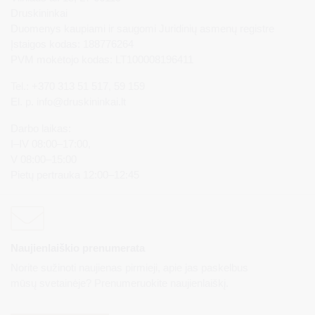
Druskininkai
Duomenys kaupiami ir saugomi Juridinių asmenų registre
Įstaigos kodas: 188776264
PVM mokėtojo kodas: LT100008196411
Tel.: +370 313 51 517, 59 159
El. p.
info@druskininkai.lt
Darbo laikas:
I–IV 08:00–17:00,
V 08:00–15:00
Pietų pertrauka 12:00–12:45
Naujienlaiškio prenumerata
Norite sužinoti naujienas pirmieji, apie jas paskelbus
mūsų svetainėje? Prenumeruokite naujienlaiškį.