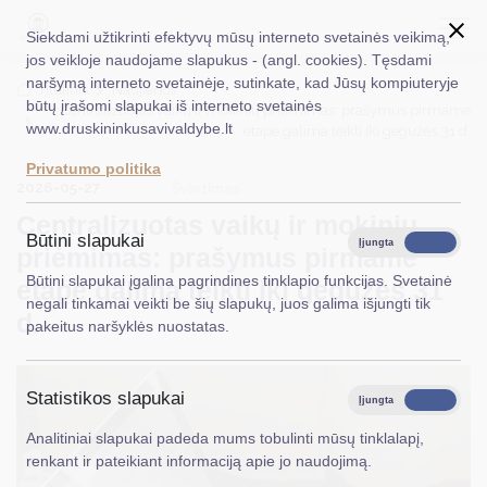
Siekdami užtikrinti efektyvų mūsų interneto svetainės veikimą,
jos veikloje naudojame slapukus - (angl. cookies). Tęsdami
naršymą interneto svetainėje, sutinkate, kad Jūsų kompiuteryje
EN
Ieškoti...
Titulinis
Naujienos
būtų įrašomi slapukai iš interneto svetainės
Centralizuotas vaikų ir mokinių priėmimas: prašymus pirmame
www.druskininkusavivaldybe.lt
etape galima teikti iki gegužės 31 d.
Taryba
Privatumo politika
2026-05-27
Meras
Švietimas
Centralizuotas vaikų ir mokinių
Administracija
Būtini slapukai
Įjungta
Išjungta
priėmimas: prašymus pirmame
Veiklos sritys
Būtini slapukai įgalina pagrindines tinklapio funkcijas. Svetainė
etape galima teikti iki gegužės 31
negali tinkamai veikti be šių slapukų, juos galima išjungti tik
Teisinė informacija
d.
pakeitus naršyklės nuostatas.
Struktūra ir kontaktinė informacija
Statistikos slapukai
Karjera
Įjungta
Išjungta
Analitiniai slapukai padeda mums tobulinti mūsų tinklalapį,
DUK
renkant ir pateikiant informaciją apie jo naudojimą.
PASLAUGOS