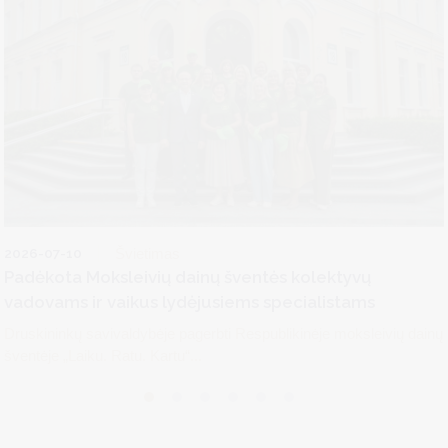
2026-07-10
Švietimas
Padėkota Moksleivių dainų šventės kolektyvų
vadovams ir vaikus lydėjusiems specialistams
Druskininkų savivaldybėje pagerbti Respublikinėje moksleivių dainų
šventėje „Laiku. Ratu. Kartu“...