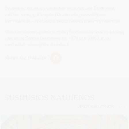
Gyventojai, neturintys galimybės prisijungti prie Elektroninių
valdžios vartų, gali kreiptis į Druskininkų savivaldybės
administraciją – specialistai padės pateikti prašymą sistemoje.
Kilus klausimams galima kreiptis į Švietimo skyriaus vyriausiąją
specialistę Sandrą Bubnelienę tel. +370 616 33938, el. p.
sandra.bubneliene@druskininkai.lt
Dalintis soc. tinkluose:
SUSIJUSIOS NAUJIENOS
VISOS NAUJIENOS