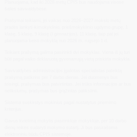
Planuojama, kad iki 2028 metų CPIS bus naudojama visose
šalies savivaldybėse.
Prašymai teikiami, jei vaikas nuo 2026–2027 mokslo metų
pradės lankyti ikimokyklinio, priešmokyklinio ugdymo grupę, 1
klasę, 5 klasę, 9 klasę (I gimnazijos), 11 klasę, taip pat jei
planuojama keisti mokyklą nuo 2026 m. rugsėjo 1 d.
Teikiant prašymą galima pasirinkti dvi mokyklas. Viena iš jų turi
būti pagal vaiko deklaruotą gyvenamąją vietą priskirta mokykla.
Savivaldybės administracijos įgaliotas specialistas pateiktą
prašymą patikrins per 7 darbo dienas. Jei duomenys bus
teisingi, prašymas bus patvirtintas. Jei trūks informacijos ar bus
netikslumų, prašymas bus grąžintas patikslinti.
Sistema suskirstys mokinius pagal nustatytus priėmimo
kriterijus.
Gavus kvietimą mokytis pasirinktoje mokykloje, per 10 darbo
dienų reikės sudaryti mokymo sutartį. Ji bus pasirašoma
elektroniniu būdu CPIS sistemoje.