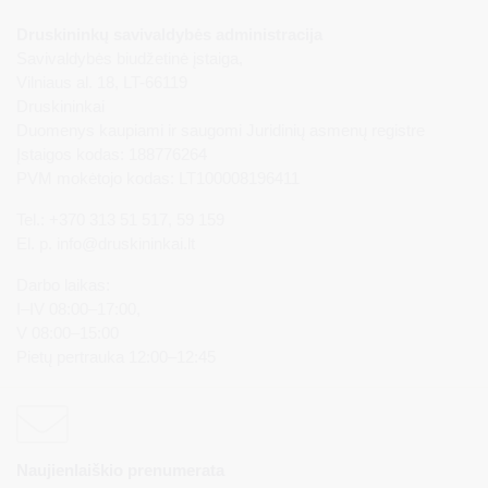
Druskininkų savivaldybės administracija
Savivaldybės biudžetinė įstaiga,
Vilniaus al. 18, LT-66119
Druskininkai
Duomenys kaupiami ir saugomi Juridinių asmenų registre
Įstaigos kodas: 188776264
PVM mokėtojo kodas: LT100008196411
Tel.: +370 313 51 517, 59 159
El. p.
info@druskininkai.lt
Darbo laikas:
I–IV 08:00–17:00,
V 08:00–15:00
Pietų pertrauka 12:00–12:45
Naujienlaiškio prenumerata