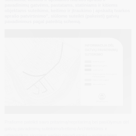
pavadinimų gatvėms, pastatams, statiniams ir kitiems
objektams suteikimo, keitimo ir įtraukimo į apskaitą tvarkos
aprašo patvirtinimo“, siūlome suteikti (pakeisti) gatvių
pavadinimus pagal pateiktą schemą.
Prašome pateikti savo pritarimą/nepritarimą bei pasiūlymus dėl
gatvių pavadinimų suteikimo/keitimo Architektūros ir
urbanistikos skyriaus vedėjo pavaduotojui – vyriausiajam