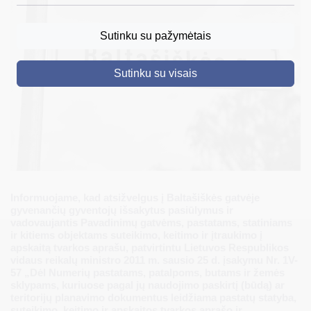
DRUSKININKAI
Sutinku su pažymėtais
SKELBIMAI
Sutinku su visais
TURIZMAS
VERSLAS
PROJEKTAI
ŠVIETIMAS
REGISTRACIJA
Informuojame, kad atsižvelgus į Baltašiškės gatvėje
gyvenančių gyventojų išsakytus pasiūlymus ir
RENGINIAI
vadovaujantis Pavadinimų gatvėms, pastatams, statiniams
ir kitiems objektams suteikimo, keitimo ir įtraukimo į
apskaitą tvarkos aprašu, patvirtintu Lietuvos Respublikos
vidaus reikalų ministro 2011 m. sausio 25 d. įsakymu Nr. 1V-
57 „Dėl Numerių pastatams, patalpoms, butams ir žemės
sklypams, kuriuose pagal jų naudojimo paskirtį (būdą) ar
teritorijų planavimo dokumentus leidžiama pastatų statyba,
suteikimo, keitimo ir apskaitos tvarkos aprašo ir