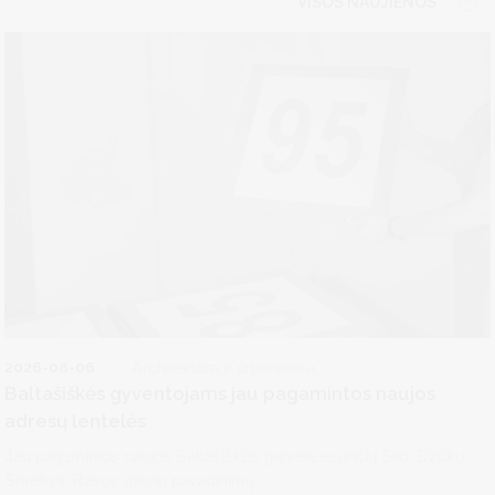
VISOS NAUJIENOS
2026-08-06
Architektūra ir urbanistika
Baltašiškės gyventojams jau pagamintos naujos
adresų lentelės
Jau pagamintos naujos Baltašiškės gatvėje esančių Šilo, Dzūkų,
Smėlio ir Rasos gatvių pavadinimų...