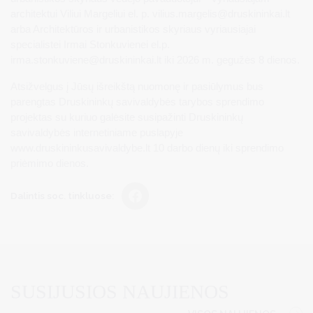
architektui Viliui Margeliui el. p.
vilius.margelis@druskininkai.lt
arba Architektūros ir urbanistikos skyriaus vyriausiajai
specialistei Irmai Stonkuvienei el.p.
irma.stonkuviene@druskininkai.lt
iki 2026 m. gegužės 8 dienos.
Atsižvelgus į Jūsų išreikštą nuomonę ir pasiūlymus bus
parengtas Druskininkų savivaldybės tarybos sprendimo
projektas su kuriuo galėsite susipažinti Druskininkų
savivaldybės internetiniame puslapyje
www.druskininkusavivaldybe.lt 10 darbo dienų iki sprendimo
priėmimo dienos.
Dalintis soc. tinkluose:
SUSIJUSIOS NAUJIENOS