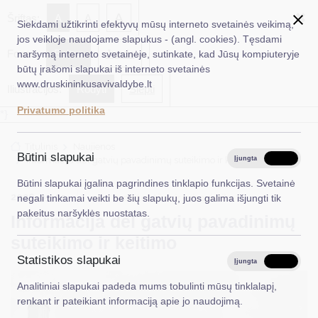
✖
A
Šriftas:
A
A
Siekdami užtikrinti efektyvų mūsų interneto svetainės veikimą,
jos veikloje naudojame slapukus - (angl. cookies). Tęsdami
Fonas:
Baltas
Juoda
naršymą interneto svetainėje, sutinkate, kad Jūsų kompiuteryje
EN
Ieškoti...
būtų įrašomi slapukai iš interneto svetainės
www.druskininkusavivaldybe.lt
Iliustracijos:
Rodyti
Slėpti
Taryba
Privatumo politika
*}
Meras
Titulinis
Naujienos
Administracija
Būtini slapukai
Informacija dėl gatvių pavadinimų suteikimo ir keitimo
Įjungta
Išjungta
Veiklos sritys
Būtini slapukai įgalina pagrindines tinklapio funkcijas. Svetainė
2026-05-05
Architektūra ir urbanistika
negali tinkamai veikti be šių slapukų, juos galima išjungti tik
Teisinė informacija
pakeitus naršyklės nuostatas.
Informacija dėl gatvių pavadinimų
Struktūra ir kontaktinė informacija
suteikimo ir keitimo
Statistikos slapukai
Karjera
Įjungta
Išjungta
Analitiniai slapukai padeda mums tobulinti mūsų tinklalapį,
DUK
renkant ir pateikiant informaciją apie jo naudojimą.
PASLAUGOS