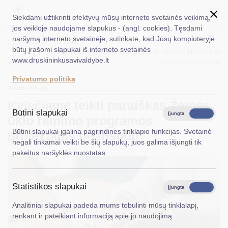
Siekdami užtikrinti efektyvų mūsų interneto svetainės veikimą,
jos veikloje naudojame slapukus - (angl. cookies). Tęsdami
naršymą interneto svetainėje, sutinkate, kad Jūsų kompiuteryje
EN
Ieškoti...
Titulinis
Naujienos
būtų įrašomi slapukai iš interneto svetainės
Kviečiame teikti paraiškas Žemės ūkio rėmimo programos
www.druskininkusavivaldybe.lt
projektams finansuoti
Taryba
Privatumo politika
2026-02-23
Meras
Žemės ūkis
Kviečiame teikti paraiškas Žemės
Administracija
Būtini slapukai
Įjungta
Išjungta
ūkio rėmimo programos
Veiklos sritys
Būtini slapukai įgalina pagrindines tinklapio funkcijas. Svetainė
projektams finansuoti
negali tinkamai veikti be šių slapukų, juos galima išjungti tik
Teisinė informacija
pakeitus naršyklės nuostatas.
Struktūra ir kontaktinė informacija
Statistikos slapukai
Karjera
Įjungta
Išjungta
Analitiniai slapukai padeda mums tobulinti mūsų tinklalapį,
DUK
renkant ir pateikiant informaciją apie jo naudojimą.
PASLAUGOS