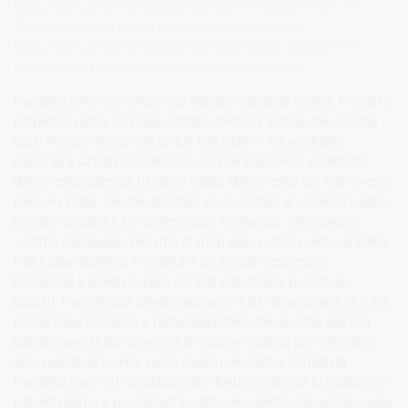
https://www.druskininkusavivaldybe.lt >> Veiklos sritys >>
Žemės ūkis arba paspaudus internetinę nuorodą
https://www.druskininkusavivaldybe.lt/veiklos-sritys/zemes-
ukis-2/zemes-ukio-remimo-programos-projektai
Paraiškų teikimas vykdomas Aprašo nustatyta tvarka. Paraiška
(užpildyta ranka (ar) spausdintine forma) ir (arba) dokumentai
gauti finansavimą projektui turi būti pildomi lietuvių kalba,
tvarkingi ir užpildyti įskaitomai. Jei prie Paraiškos pridedami
dokumentai parengti užsienio kalba, dokumentai turi būti išversti
į lietuvių kalbą. Jei dokumentas yra išverstas iš užsienio kalbos,
privaloma pateikti kompetentingos institucijos, atliekančios
vertimo paslaugas, pažymą (žymą) apie vertimą į lietuvių kalbą.
Kita kalba užpildyta Paraiška ir jos priedai nepriimami.
Paraiškos ir priedų kopijos turi būti patvirtintos pareiškėjo
parašu. Pareiškėjas privalo pasirašyti kiekvieną paraiškos ir jos
priedų lapą. Paraiška ir (arba) papildomi dokumentai gali būti
pateikti pareiškėjo asmeniškai arba per įgaliotą asmenį teisės
aktų nustatyta tvarka, paštu registruotu laišku. Užpildytą
Paraišką kartu su reikalaujamais dokumentais (ar jų kopijomis)
pateikti galima ir pasirašant kvalifikuotu elektroniniu parašu, juos