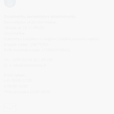
Druskininkų savivaldybės administracija
Savivaldybės biudžetinė įstaiga,
Vilniaus al. 18, LT-66119
Druskininkai
Duomenys kaupiami ir saugomi Juridinių asmenų registre
Įstaigos kodas: 188776264
PVM mokėtojo kodas: LT100008196411
Tel.: +370 313 51 517, 59 159
El. p.
info@druskininkai.lt
Darbo laikas:
I–IV 08:00–17:00,
V 08:00–15:00
Pietų pertrauka 12:00–12:45