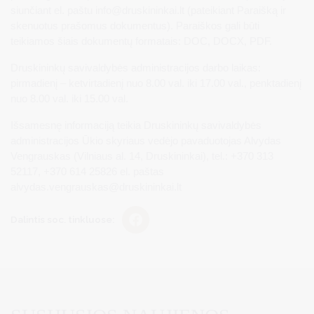
siunčiant el. paštu
info@druskininkai.lt
(pateikiant Paraišką ir
skenuotus prašomus dokumentus). Paraiškos gali būti
teikiamos šiais dokumentų formatais: DOC, DOCX, PDF.
Druskininkų savivaldybės administracijos darbo laikas:
pirmadienį – ketvirtadienį nuo 8.00 val. iki 17.00 val., penktadienį
nuo 8.00 val. iki 15.00 val.
Išsamesnę informaciją teikia Druskininkų savivaldybės
administracijos Ūkio skyriaus vedėjo pavaduotojas Alvydas
Vengrauskas (Vilniaus al. 14, Druskininkai), tel.: +370 313
52117, +370 614 25826 el. paštas
alvydas.vengrauskas@druskininkai.lt
Dalintis soc. tinkluose: