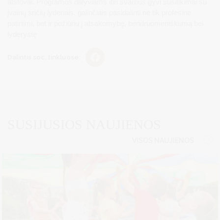
atstovai. Programos dalyviams itin svarbūs gyvi susitikimai su
įvairių sričių lyderiais, galinčiais pasidalinti ne tik profesine
patirtimi, bet ir požiūriu į atsakomybę, bendruomeniškumą bei
lyderystę
Dalintis soc. tinkluose:
SUSIJUSIOS NAUJIENOS
VISOS NAUJIENOS