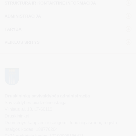
STRUKTŪRA IR KONTAKTINĖ INFORMACIJA
ADMINISTRACIJA
TARYBA
VEIKLOS SRITYS
Druskininkų savivaldybės administracija
Savivaldybės biudžetinė įstaiga,
Vilniaus al. 18, LT-66119
Druskininkai
Duomenys kaupiami ir saugomi Juridinių asmenų registre
Įstaigos kodas: 188776264
PVM mokėtojo kodas: LT100008196411