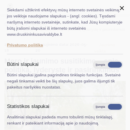
Siekdami užtikrinti efektyvų mūsų interneto svetainės veikimą,
jos veikloje naudojame slapukus - (angl. cookies). Tęsdami
naršymą interneto svetainėje, sutinkate, kad Jūsų kompiuteryje
EN
Ieškoti...
Titulinis
Naujienos
būtų įrašomi slapukai iš interneto svetainės
Mero ir jaunimo susitikime – apie politiką, lyderystę ir pasirinkimus
www.druskininkusavivaldybe.lt
Taryba
2026-05-
Atnaujinimo data: 2026-05-
Jaunimo
Privatumo politika
Meras
18
20
veikla
Mero ir jaunimo susitikime – apie
Administracija
Būtini slapukai
Įjungta
Išjungta
politiką, lyderystę ir pasirinkimus
Veiklos sritys
Būtini slapukai įgalina pagrindines tinklapio funkcijas. Svetainė
negali tinkamai veikti be šių slapukų, juos galima išjungti tik
Teisinė informacija
pakeitus naršyklės nuostatas.
Struktūra ir kontaktinė informacija
Statistikos slapukai
Karjera
Įjungta
Išjungta
Analitiniai slapukai padeda mums tobulinti mūsų tinklalapį,
DUK
renkant ir pateikiant informaciją apie jo naudojimą.
PASLAUGOS