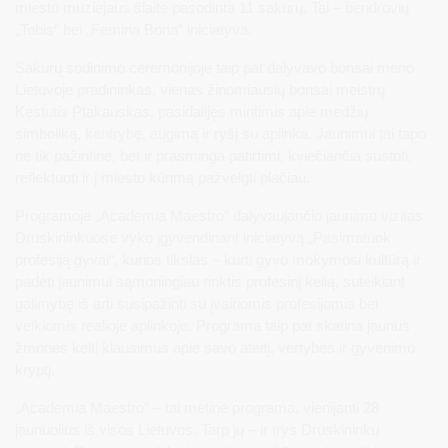
miesto muziejaus šlaite pasodinta 11 sakurų. Tai – bendrovių
„Tobis“ bei „Femina Bona“ iniciatyva.
Sakurų sodinimo ceremonijoje taip pat dalyvavo bonsai meno
Lietuvoje pradininkas, vienas žinomiausių bonsai meistrų
Kęstutis Ptakauskas, pasidalijęs mintimis apie medžių
simboliką, kantrybę, augimą ir ryšį su aplinka. Jaunimui tai tapo
ne tik pažintine, bet ir prasminga patirtimi, kviečiančia sustoti,
reflektuoti ir į miesto kūrimą pažvelgti plačiau.
Programoje „Academia Maestro“ dalyvaujančio jaunimo vizitas
Druskininkuose vyko įgyvendinant iniciatyvą „Pasimatuok
profesiją gyvai“, kurios tikslas – kurti gyvo mokymosi kultūrą ir
padėti jaunimui sąmoningiau rinktis profesinį kelią, suteikiant
galimybę iš arti susipažinti su įvairiomis profesijomis bei
veiklomis realioje aplinkoje. Programa taip pat skatina jaunus
žmones kelti klausimus apie savo ateitį, vertybes ir gyvenimo
kryptį.
„Academia Maestro“ – tai metinė programa, vienijanti 28
jaunuolius iš visos Lietuvos. Tarp jų – ir trys Druskininkų