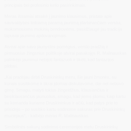
principais bei profesinio kelio pasirinkimais.
Meras išsamiai atsakė į jaunimo klausimus, pristatė apie
savivaldybės teikiamą paramą jaunimą įdarbinančiam verslui,
mokomosioms mokinių bendrovėms, pasidžiaugė jau tradicija
tapusiai jaunimo apdovanojimais.
Atvirai apie savo jaunystės pomėgius, verslo pradžią ir
pirmuosius žingsnius politikoje atvirai pasakojęs R. Malinauskas
palinkėjo jaunimui nebijoti fantazuoti ir tikėti, kad fantazijos
pildosi.
„Kai pradėjau dirbti Druskininkų meru, šie jauni žmonės, su
kuriais susitikome ir tikrai įdomiai diskutavome, dar net nebuvo
gimę. Smagu, matyti tokius žingeidžius, klausiančius ir
besiklausančius jaunuolius, smagu, kad jiems įdomu, kaip kartu
su komanda kuriame Druskininkus ir ačiū, kad patys prie to
prisidėjo – po susitiko kartu sodinome sakuras prie Druskininkų
muziejaus“, - kalbėjo meras R. Malinauskas.
Simbolinės sakurų sodinimo ceremonijos metu Druskininkų