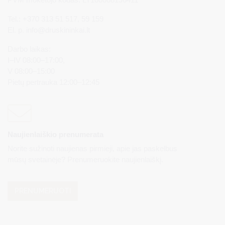
Tel.: +370 313 51 517, 59 159
El. p.
info@druskininkai.lt
Darbo laikas:
I–IV 08:00–17:00,
V 08:00–15:00
Pietų pertrauka 12:00–12:45
Naujienlaiškio prenumerata
Norite sužinoti naujienas pirmieji, apie jas paskelbus
mūsų svetainėje? Prenumeruokite naujienlaiškį.
PRENUMERUOTI