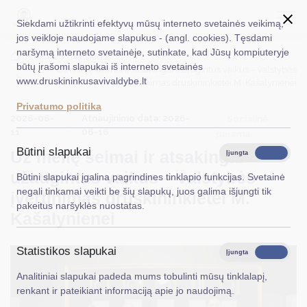
Siekdami užtikrinti efektyvų mūsų interneto svetainės veikimą,
jos veikloje naudojame slapukus - (angl. cookies). Tęsdami
naršymą interneto svetainėje, sutinkate, kad Jūsų kompiuteryje
EN
Ieškoti...
Titulinis
Naujienos
būtų įrašomi slapukai iš interneto svetainės
Už meilę šeimai ir atsakingai užaugintus vaikus – valstybės
www.druskininkusavivaldybe.lt
įvertinimas druskininkietei M. Kašalynienei
Taryba
Privatumo politika
2026-06-
Atnaujinimo data: 2026-
Meras
Socialinė
11
06-16
parama
Administracija
Būtini slapukai
Už meilę šeimai ir atsakingai
Įjungta
Išjungta
Veiklos sritys
užaugintus vaikus – valstybės
Būtini slapukai įgalina pagrindines tinklapio funkcijas. Svetainė
negali tinkamai veikti be šių slapukų, juos galima išjungti tik
įvertinimas druskininkietei M.
Teisinė informacija
pakeitus naršyklės nuostatas.
Kašalynienei
Struktūra ir kontaktinė informacija
Statistikos slapukai
Karjera
Įjungta
Išjungta
Analitiniai slapukai padeda mums tobulinti mūsų tinklalapį,
DUK
renkant ir pateikiant informaciją apie jo naudojimą.
PASLAUGOS