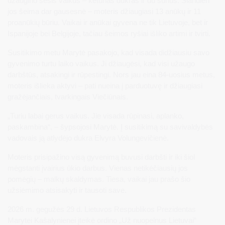
užaugino šešis vaikus – keturias dukras ir du sūnus. Šiandien
jos šeima dar gausesnė – moteris džiaugiasi 13 anūkų ir 11
proanūkių būriu. Vaikai ir anūkai gyvena ne tik Lietuvoje, bet ir
Ispanijoje bei Belgijoje, tačiau šeimos ryšiai išliko artimi ir tvirti.
Susitikimo metu Marytė pasakojo, kad visada didžiausiu savo
gyvenimo turtu laiko vaikus. Ji džiaugėsi, kad visi užaugo
darbštūs, atsakingi ir rūpestingi. Nors jau eina 84-uosius metus,
moteris išlieka aktyvi – pati nueina į parduotuvę ir džiaugiasi
gražėjančiais, tvarkingais Viečiūnais.
„Turiu labai gerus vaikus. Jie visada rūpinasi, aplanko,
paskambina“, – šypsojosi Marytė. Į susitikimą su savivaldybės
vadovais ją atlydėjo dukra Elvyra Volungevičienė.
Moteris prisipažino visą gyvenimą buvusi darbšti ir iki šiol
mėgstanti įvairius ūkio darbus. Vienas netikėčiausių jos
pomėgių – malkų skaldymas. Tiesa, vaikai jau prašo šio
užsiėmimo atsisakyti ir tausoti save.
2026 m. gegužės 29 d. Lietuvos Respublikos Prezidentas
Marytei Kašalynienei įteikė ordino „Už nuopelnus Lietuvai“