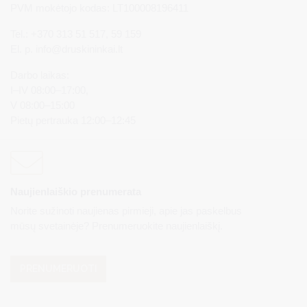
PVM mokėtojo kodas: LT100008196411
Tel.: +370 313 51 517, 59 159
El. p.
info@druskininkai.lt
Darbo laikas:
I–IV 08:00–17:00,
V 08:00–15:00
Pietų pertrauka 12:00–12:45
Naujienlaiškio prenumerata
Norite sužinoti naujienas pirmieji, apie jas paskelbus
mūsų svetainėje? Prenumeruokite naujienlaiškį.
PRENUMERUOTI