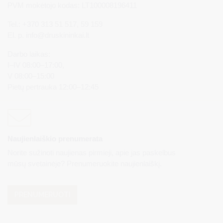
PVM mokėtojo kodas: LT100008196411
Tel.: +370 313 51 517, 59 159
El. p.
info@druskininkai.lt
Darbo laikas:
I–IV 08:00–17:00,
V 08:00–15:00
Pietų pertrauka 12:00–12:45
Naujienlaiškio prenumerata
Norite sužinoti naujienas pirmieji, apie jas paskelbus
mūsų svetainėje? Prenumeruokite naujienlaiškį.
PRENUMERUOTI