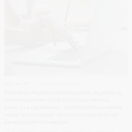
2024-04-22
Bendruomeninė veikla
Kviečiame dalyvauti nevyriausybinių organizacijų
veiklos stiprinimo 2023-2025 metų veiksmų
plano 2.1.1.1 priemonės „Stiprinti bendruomeninę
veiklą savivaldybėse“ Druskininkų savivaldybėje
paraiškų teikimo konkurse
Galimi pareiškėjai: Leipalingio ir Viečiūnų seniūnijų teritorijose