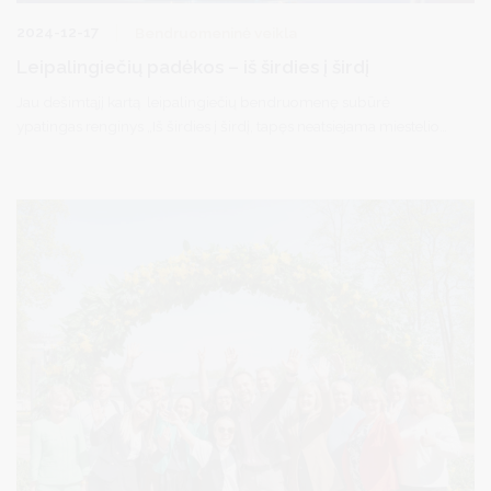
2024-12-17
Bendruomeninė veikla
Leipalingiečių padėkos – iš širdies į širdį
Jau dešimtąjį kartą leipalingiečių bendruomenę subūrė
ypatingas renginys „Iš širdies į širdį, tapęs neatsiejama miestelio
tradicija. Muzika, šokiai, įkvepiančios ir širdį jaudinančios istorijos
sujungia bendram tikslui - stiprinti tarpusavio ryšius ir kurti
jaukesnį rytojų.