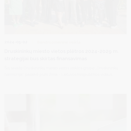
2024-05-02
Bendruomeninė veikla
Druskininkų miesto vietos plėtros 2024-2029 m.
strategijai bus skirtas finansavimas
Šią savaitę Druskininkų miesto vietos veiklos grupę „Druskininkų
harmonija“ pasiekė puiki žinia – Lietuvos Respublikos vidaus
reikalų ministerijos Jungtinis vietos plėtros strategijų atrankos
komitetas priėmė sprendimą Druskininkų miesto plėtros 2024-
2029 m. strategiją įtraukti į siūlomų finansuotinų vietos plėtros
strategijų sąrašą.