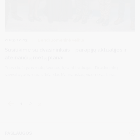
2023-12-13
Bendruomeninė veikla
Susitikime su dvasininkais – parapijų aktualijos ir
ateinančių metų planai
Prieš didžiąsias metų šventes, tęsiant tradicijas, Druskininkų
savivaldybės meras Ričardas Malinauskas, vicemeras Linas
Urmanavičius, vicemeras Simonas Kazakevičius ir savivaldybės
administracijos direktorė Vilma Jurgelevičienė susitiko su
bendruomenės parapijų klebonais.
1
2
3
PASLAUGOS