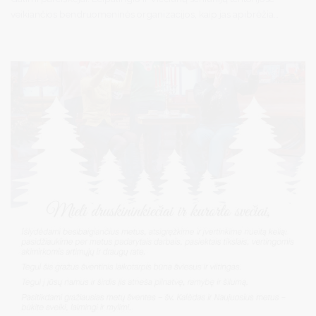
veikiančios bendruomeninės organizacijos, kaip jas apibrėžia
Lietuvos Respublikos vietos savivaldos įstatymas ir Lietuvos
Respublikos bendruomeninių organizacijų plėtros įstatymas.