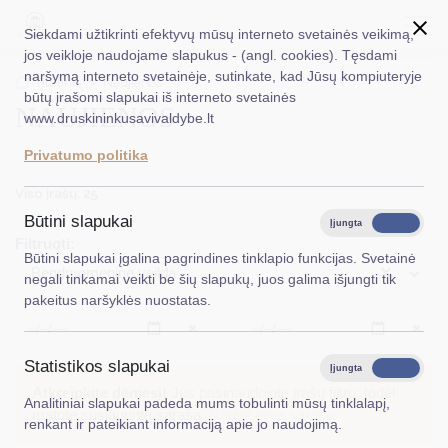
Siekdami užtikrinti efektyvų mūsų interneto svetainės veikimą,
jos veikloje naudojame slapukus - (angl. cookies). Tęsdami
naršymą interneto svetainėje, sutinkate, kad Jūsų kompiuteryje
EN
Ieškoti...
Titulinis
Naujienos
būtų įrašomi slapukai iš interneto svetainės
NAUJIENOS
www.druskininkusavivaldybe.lt
Taryba
Privatumo politika
Meras
Viso įrašų: 25
Administracija
Būtini slapukai
Įjungta
Išjungta
Filtruoti:
Veiklos sritys
Būtini slapukai įgalina pagrindines tinklapio funkcijas. Svetainė
×
Bendruomeninė veikla
negali tinkamai veikti be šių slapukų, juos galima išjungti tik
Teisinė informacija
pakeitus naršyklės nuostatas.
Struktūra ir kontaktinė informacija
Išvalyti
Išvalyt
Statistikos slapukai
Karjera
Įjungta
Išjungta
Atkreipkite dėmesį!
Jūs pasinaudojote įrašų filtru, todėl
Analitiniai slapukai padeda mums tobulinti mūsų tinklalapį,
DUK
matote susiaurintą sąrašą.
Rodyti pilną sąrašą
renkant ir pateikiant informaciją apie jo naudojimą.
PASLAUGOS