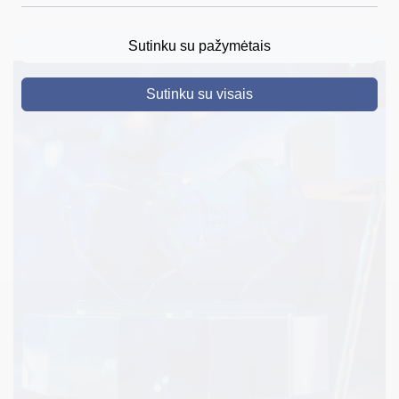
DRUSKININKAI
Sutinku su pažymėtais
SKELBIMAI
Sutinku su visais
TURIZMAS
VERSLAS
PROJEKTAI
ŠVIETIMAS
REGISTRACIJA
RENGINIAI