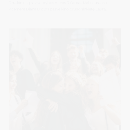
Druskininkų savivaldybės meras Ričardas Malinauskas ir
vicemerė Diana Brown pasveikino druskininkietę Laurą
Gardžiulevičienę, Mykolo Romerio universitete (MRU)
apgynusią socialinių mokslų daktarės disertaciją.