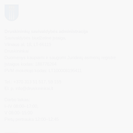
Druskininkų savivaldybės administracija
Savivaldybės biudžetinė įstaiga,
Vilniaus al. 18, LT-66119
Druskininkai
Duomenys kaupiami ir saugomi Juridinių asmenų registre
Įstaigos kodas: 188776264
PVM mokėtojo kodas: LT100008196411
Tel.: +370 313 51 517, 59 159
El. p.
info@druskininkai.lt
Darbo laikas:
I–IV 08:00–17:00,
V 08:00–15:00
Pietų pertrauka 12:00–12:45