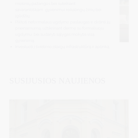
mokinių pažangos bei suteikiant
savarankiškam gyvenimui reikalingų žinių bei
įgūdžių.
Plėtoti neformalaus ugdymo paslaugas ir didinti jų
prieinamumą, užtikrinant dermę su formaliuoju
ugdymu, bei sudaryti sąlygas mokytis visą
gyvenimą.
Investuoti į švietimo įstaigų infrastruktūrą ir aplinką.
SUSIJUSIOS NAUJIENOS