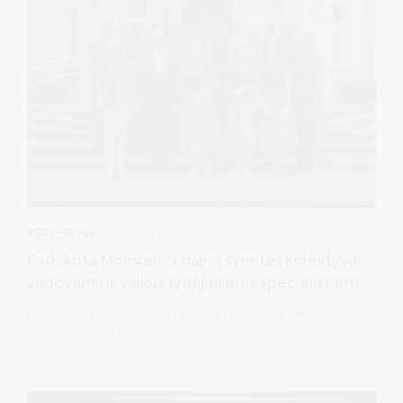
2026-07-10
Švietimas
Padėkota Moksleivių dainų šventės kolektyvų
vadovams ir vaikus lydėjusiems specialistams
Druskininkų savivaldybėje pagerbti Respublikinėje
moksleivių dainų šventėje „Laiku. Ratu. Kartu“ dalyvavusius
jaunuosius druskininkiečius rengę kolektyvų vadovai ir
šventėje juos lydėję mokytojai ir visuomenės sveikatos
specialistai. Savivaldybės meras R. Malinauskas ir vicemerė