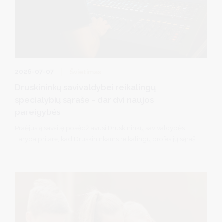
2026-07-07
Švietimas
Druskininkų savivaldybei reikalingų
specialybių sąraše - dar dvi naujos
pareigybės
Praėjusią savaitę posėdžiavusi Druskininkų savivaldybės
Taryba pritarė, kad Druskininkams reikalingų profesijų sąrašą
papildytų dar dvi pareigybės: muzikos technologas
(garsistas) ir renginių techninio aptarnavimo darbuotojas
(technikas/apšvietėjas).