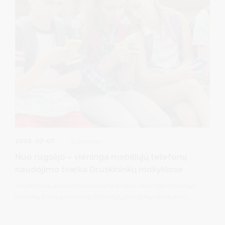
2026-07-07
Švietimas
Nuo rugsėjo – vieninga mobiliųjų telefonų
naudojimo tvarka Druskininkų mokyklose
Druskininkų savivaldybės taryba pritarė vieningai mobiliųjų
telefonų ir kitų asmeninių išmaniųjų įrenginių naudojimo
tvarkai visose savivaldybės bendrojo ugdymo mokyklose
nuo rugsėjo 1 d.