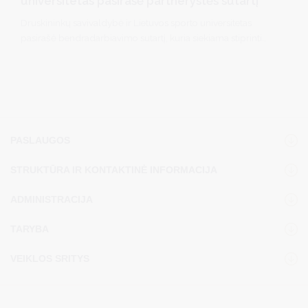
universitetas pasirašė partnerystės sutartį
Druskininkų savivaldybė ir Lietuvos sporto universitetas
pasirašė bendradarbiavimo sutartį, kuria siekiama stiprinti
partnerystę mokslo, sveikatinimo, specialistų rengimo ir
inovacijų srityse. Bendradarbiavimas leis dar glaudžiau
susieti akademines žinias su Druskininkuose sukaupta
sveikatinimo praktika bei prisidės prie kurorto, kaip
sveikatinimo ir ilgaamžiškumo centro, plėtros.
PASLAUGOS
STRUKTŪRA IR KONTAKTINĖ INFORMACIJA
ADMINISTRACIJA
TARYBA
VEIKLOS SRITYS