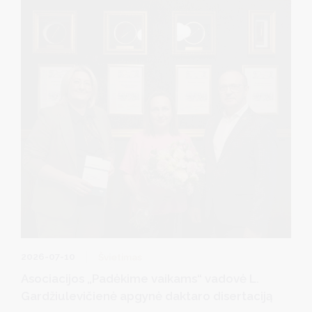
D. Brown padėkojo jiems už profesionalų darbą, kantrybę,
atsidavimą ir indėlį ugdant jaunąją kartą bei garsinant
Druskininkų vardą visoje Lietuvoje.
2026-07-10
Švietimas
Asociacijos „Padėkime vaikams“ vadovė L.
Gardžiulevičienė apgynė daktaro disertaciją