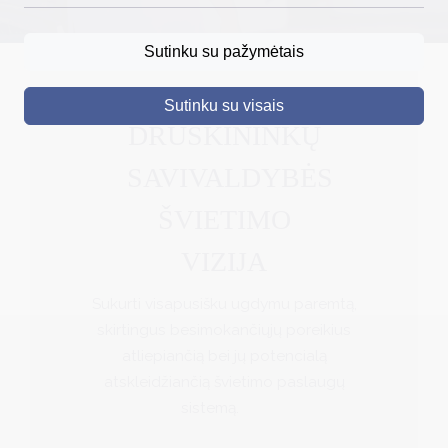
DRUSKININKAI
Sutinku su pažymėtais
SKELBIMAI
Sutinku su visais
TURIZMAS
DRUSKININKŲ
VERSLAS
SAVIVALDYBĖS
PROJEKTAI
ŠVIETIMO
ŠVIETIMAS
VIZIJA
REGISTRACIJA
Sukurti visapusišku ugdymu paremtą,
RENGINIAI
skirtingus besimokančiųjų poreikius
atliepiančią bei jų potencialą
atskleidžiančią švietimo paslaugų
sistemą.