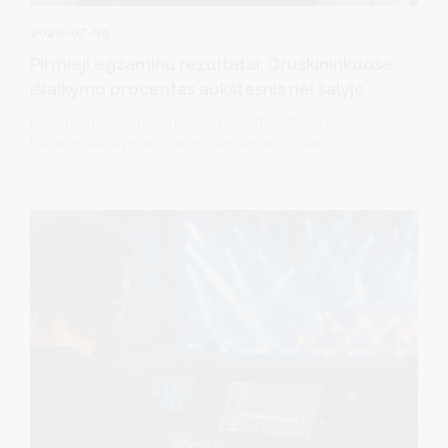
2026-07-09
Švietimas
Pirmieji egzaminų rezultatai: Druskininkuose
išlaikymo procentas aukštesnis nei šalyje
Nacionalinė švietimo agentūra paskelbė lietuvių kalbos ir
literatūros valstybinio brandos egzamino išplėstinio ir
bendrojo kursų bei matematikos valstybinio brandos
egzamino išplėstinio ir bendrojo kursų pagrindinės sesijos
valstybinių brandos egzaminų rezultatus.