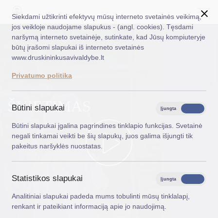
Siekdami užtikrinti efektyvų mūsų interneto svetainės veikimą,
jos veikloje naudojame slapukus - (angl. cookies). Tęsdami
naršymą interneto svetainėje, sutinkate, kad Jūsų kompiuteryje
EN
Ieškoti...
būtų įrašomi slapukai iš interneto svetainės
www.druskininkusavivaldybe.lt
Taryba
Privatumo politika
Meras
ŠVIETIMAS
Administracija
Būtini slapukai
Įjungta
Išjungta
Veiklos sritys
Būtini slapukai įgalina pagrindines tinklapio funkcijas. Svetainė
negali tinkamai veikti be šių slapukų, juos galima išjungti tik
Teisinė informacija
pakeitus naršyklės nuostatas.
Struktūra ir kontaktinė informacija
Statistikos slapukai
Karjera
Įjungta
Išjungta
Analitiniai slapukai padeda mums tobulinti mūsų tinklalapį,
DUK
renkant ir pateikiant informaciją apie jo naudojimą.
PASLAUGOS