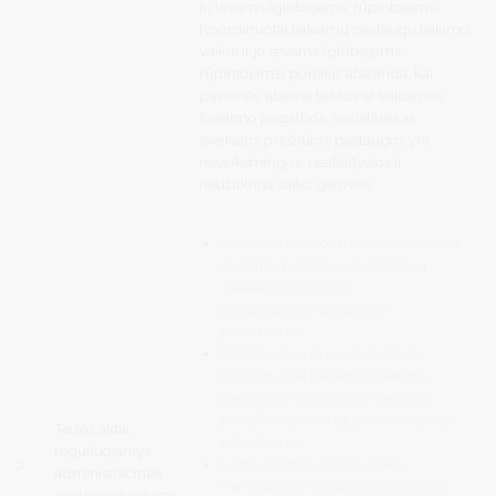
jų tėvams (globėjams, rūpintojams).
Koordinuotai teikiamų paslaugų teikimo
vaikui ir jo tėvams (globėjams,
rūpintojams) poreikis atsiranda, kai
pavienės, atskirai teiktos ar teikiamos
švietimo pagalbos, socialinės ar
sveikatos priežiūros paslaugos yra
neveiksmingos, neefektyvios ir
neužtikrina vaiko gerovės.
Įsakymas dėl koordinuotai teikiamų
švietimo pagalbos, socialinių ir
sveikatos priežiūros
paslaugų tvarkos aprašo
patvirtinimo
Dėl Druskininkų savivaldybėje
koordinuotai teikiamų švietimo
pagalbos, socialinių ir sveikatos
priežiūros paslaugų tvarkos aprašo
Teisės aktai,
patvirtinimo
reguliuojantys
3.
Lietuvos Respublikos vaiko
administracinės
minimalios ir vidutinės priežiūros
paslaugos teikimą