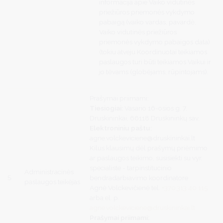
informacija apie Vaiko vidutinės
priežiūros priemonės vykdymo
pabaigą (vaiko vardas, pavardė,
Vaiko vidutinės priežiūros
priemonės vykdymo pabaigos data)
(tokiu atveju Koordinuotai teikiamos
paslaugos turi būti teikiamos Vaikui ir
jo tėvams (globėjams, rūpintojams).
Prašymai priimami:
Tiesiogiai:
Vasario 16-osios g. 7,
Druskininkai, 66118 Druskininkų sav.
Elektroniniu paštu:
agne.volckeviciene@druskininkai.lt
Kilus klausimų dėl prašymų priėmimo
ar paslaugos teikimo, susisiekti su vyr.
specialiste - tarpinstitucinio
Administracinės
5.
bendradarbiavimo koordinatore
paslaugos teikėjas
Agnė Volckevičienė tel.
+370 313 40 115
arba el. p.
agne.volckeviciene@druskininkai.lt
Prašymai priimami: