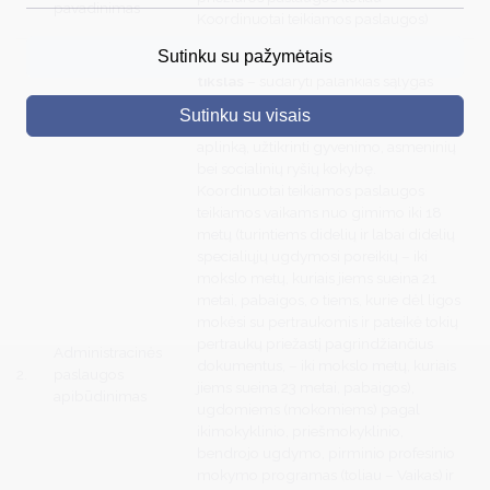
pavadinimas
Koordinuotai teikiamos paslaugos)
DRUSKININKAI
Sutinku su pažymėtais
Koordinuotai teikiamų paslaugų
tikslas
– sudaryti palankias sąlygas
SKELBIMAI
vaiko gerovei, padedant jo tėvams
Sutinku su visais
(globėjams, rūpintojams) kurti saugią
TURIZMAS
aplinką, užtikrinti gyvenimo, asmeninių
VERSLAS
bei socialinių ryšių kokybę.
Koordinuotai teikiamos paslaugos
PROJEKTAI
teikiamos vaikams nuo gimimo iki 18
metų (turintiems didelių ir labai didelių
ŠVIETIMAS
specialiųjų ugdymosi poreikių – iki
mokslo metų, kuriais jiems sueina 21
REGISTRACIJA
metai, pabaigos, o tiems, kurie dėl ligos
mokėsi su pertraukomis ir pateikė tokių
RENGINIAI
pertraukų priežastį pagrindžiančius
Administracinės
dokumentus, – iki mokslo metų, kuriais
2.
paslaugos
jiems sueina 23 metai, pabaigos),
apibūdinimas
ugdomiems (mokomiems) pagal
ikimokyklinio, priešmokyklinio,
bendrojo ugdymo, pirminio profesinio
mokymo programas (toliau – Vaikas) ir