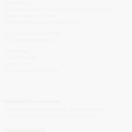
Druskininkai
Duomenys kaupiami ir saugomi Juridinių asmenų registre
Įstaigos kodas: 188776264
PVM mokėtojo kodas: LT100008196411
Tel.: +370 313 51 517, 59 159
El. p.
info@druskininkai.lt
Darbo laikas:
I–IV 08:00–17:00,
V 08:00–15:00
Pietų pertrauka 12:00–12:45
Naujienlaiškio prenumerata
Norite sužinoti naujienas pirmieji, apie jas paskelbus
mūsų svetainėje? Prenumeruokite naujienlaiškį.