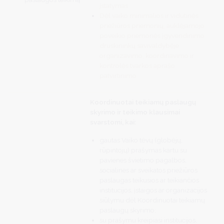
įstatymas
Dėl vaiko minimalios ir vidutinės
priežiūros priemonių, auklėjamojo
poveikio priemonės įgyvendinimo
druskininkų savivaldybėje
organizavimo, koordinavimo ir
kontrolės tvarkos aprašo
patvirtinimo
Koordinuotai teikiamų paslaugų
skyrimo ir teikimo klausimai
svarstomi, kai:
gautas Vaiko tėvų (globėjų,
rūpintojų) prašymas kartu su
pavienes švietimo pagalbos,
socialines ar sveikatos priežiūros
paslaugas teikusios ar teikiančios
institucijos, įstaigos ar organizacijos
siūlymu dėl Koordinuotai teikiamų
paslaugų skyrimo;
su prašymu kreipiasi institucijos,