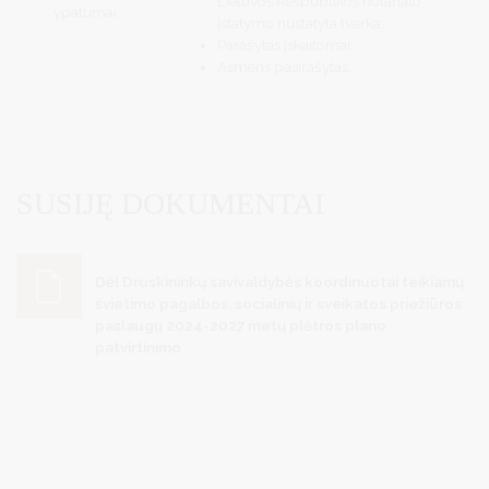
Lietuvos Respublikos notariato
ypatumai
įstatymo nustatyta tvarka;
Parašytas įskaitomai;
Asmens pasirašytas.
SUSIJĘ DOKUMENTAI
Dėl Druskininkų savivaldybės koordinuotai teikiamų
švietimo pagalbos, socialinių ir sveikatos priežiūros
paslaugų 2024-2027 metų plėtros plano
patvirtinimo