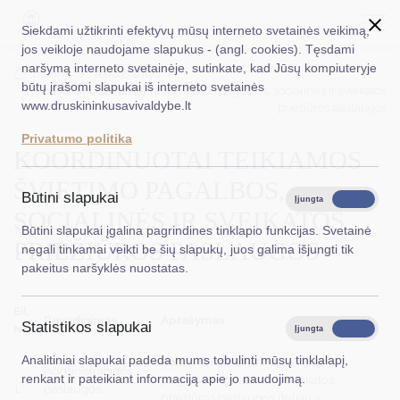
Siekdami užtikrinti efektyvų mūsų interneto svetainės veikimą,
jos veikloje naudojame slapukus - (angl. cookies). Tęsdami
naršymą interneto svetainėje, sutinkate, kad Jūsų kompiuteryje
EN
Ieškoti...
Titulinis
Veiklos sritys
būtų įrašomi slapukai iš interneto svetainės
Koordinuotai teikiamos švietimo pagalbos, socialinės ir sveikatos
www.druskininkusavivaldybe.lt
priežiūros paslaugos
Taryba
Privatumo politika
KOORDINUOTAI TEIKIAMOS
Meras
ŠVIETIMO PAGALBOS,
Administracija
Būtini slapukai
Įjungta
Išjungta
SOCIALINĖS IR SVEIKATOS
Veiklos sritys
Būtini slapukai įgalina pagrindines tinklapio funkcijas. Svetainė
PRIEŽIŪROS PASLAUGOS
negali tinkamai veikti be šių slapukų, juos galima išjungti tik
Teisinė informacija
pakeitus naršyklės nuostatas.
Struktūra ir kontaktinė informacija
Eil.
Pavadinimas
Aprašymas
Statistikos slapukai
Karjera
Nr.
Įjungta
Išjungta
Analitiniai slapukai padeda mums tobulinti mūsų tinklalapį,
Koordinuotai teikiamos švietimo
DUK
Administracinės
renkant ir pateikiant informaciją apie jo naudojimą.
pagalbos, socialinės ir sveikatos
1.
paslaugos
priežiūros paslaugos (toliau –
PASLAUGOS