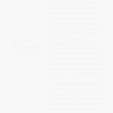
įstaigos, organizacijos, teikusios ar
teikiančios pavienes švietimo
pagalbos, sveikatos priežiūros,
socialines ar viešosios tvarkos
užtikrinimo paslaugas, nustačiusios,
kad jų teiktų ar teikiamų paslaugų
Vaikui ir jo tėvams (globėjams,
rūpintojams) nepakanka;
Koordinuotai
gautas minimalios priežiūros
4.
teikiamų paslaugų
priemonės vykdytojo (-ų) ir kitų,
skyrimas/teikimas
Vaikui teikiančių švietimo, socialines
ar sveikatos priežiūros paslaugas
specialistų pranešimas, kad Vaikui
taikoma (-os) minimalios priežiūros
priemonė (-ės) yra neveiksminga (-
os);
priimamas sprendimas Vaikui skirti
vidutinės priežiūros priemonę. Tokiu
atveju svarstomas Koordinuotai
teikiamų paslaugų poreikis tik Vaiko
tėvams (globėjams, rūpintojams);
gauta vaikų socializacijos centro