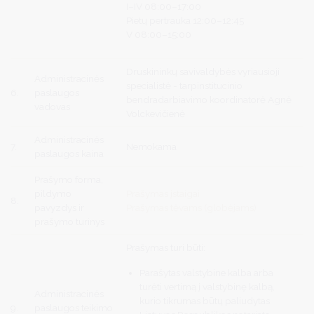
I–IV 08:00–17:00
Pietų pertrauka 12:00–12:45
V 08:00–15:00
Druskininkų savivaldybės vyriausioji
Administracinės
specialistė - tarpinstitucinio
6.
paslaugos
bendradarbiavimo koordinatorė Agnė
vadovas
Volckevičienė
Administracinės
7.
Nemokama
paslaugos kaina
Prašymo forma,
pildymo
Prašymas įstaigai
8.
pavyzdys ir
Prašymas tėvams (globėjams)
prašymo turinys
Prašymas turi būti:
Parašytas valstybine kalba arba
turėti vertimą į valstybinę kalbą,
Administracinės
kurio tikrumas būtų paliudytas
9.
paslaugos teikimo