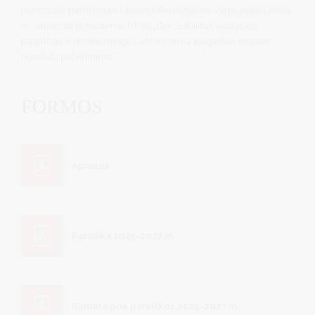
nuostatais, patvirtintais Lietuvos Respublikos Vyriausybės 2005
m. sausio 19 d. nutarimu Nr. 35 „Dėl Suteiktos valstybės
pagalbos ir nereikšmingos (de minimis) pagalbos registro
nuostatų patvirtinimo“.
FORMOS
Aprašas
Paraiška 2025-2027 m.
Sąmata prie paraiškos 2025-2027 m.