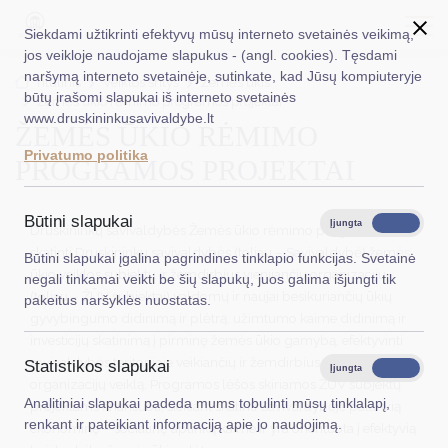
Siekdami užtikrinti efektyvų mūsų interneto svetainės veikimą,
jos veikloje naudojame slapukus - (angl. cookies). Tęsdami
naršymą interneto svetainėje, sutinkate, kad Jūsų kompiuteryje
EN
Ieškoti...
Titulinis
Veiklos sritys
Žemės ūkis
būtų įrašomi slapukai iš interneto svetainės
Žemės ūkio rėmimo programos projektai
www.druskininkusavivaldybe.lt
ŽEMĖS ŪKIO RĖMIMO
Taryba
Privatumo politika
PROGRAMOS PROJEKTAI
Meras
Administracija
Būtini slapukai
Įjungta
Išjungta
Druskininkų savivaldybės Žemės ūkio rėmimo programa skirta
Veiklos sritys
skatinti Druskininkų savivaldybės (toliau – Savivaldybė) žemės
Būtini slapukai įgalina pagrindines tinklapio funkcijas. Svetainė
ūkio veiklos subjektų ir žemdirbius vienijančių organizacijų
negali tinkamai veikti be šių slapukų, juos galima išjungti tik
Teisinė informacija
(toliau – ŽŪV subjektai) valdomų ir naujai besikuriančių ūkių
pakeitus naršyklės nuostatas.
gyvybingumo didinimą ir plėtrą, užimtumo kaime didinimą ir
Struktūra ir kontaktinė informacija
investicijų skatinimą į pirminę žemės ūkio gamybą, efektyvinti
savivaldybės teritorijoje veikiančių ir žemdirbius vienijančių
Statistikos slapukai
Karjera
Įjungta
Išjungta
organizacijų veiklą. Programos lėšos skiriamos ŽŪV subjektų
Analitiniai slapukai padeda mums tobulinti mūsų tinklalapį,
projektams finansuoti, siekiant skatinti Savivaldybėje palankią
DUK
renkant ir pateikiant informaciją apie jo naudojimą.
ekonominę – socialinę aplinką kaime ir yra orientuota į efektyvią
PASLAUGOS