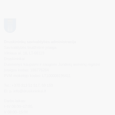
Druskininkų savivaldybės administracija
Savivaldybės biudžetinė įstaiga,
Vilniaus al. 18, LT-66119
Druskininkai
Duomenys kaupiami ir saugomi Juridinių asmenų registre
Įstaigos kodas: 188776264
PVM mokėtojo kodas: LT100008196411
Tel.: +370 313 51 517, 59 159
El. p.
info@druskininkai.lt
Darbo laikas:
I–IV 08:00–17:00,
V 08:00–15:00