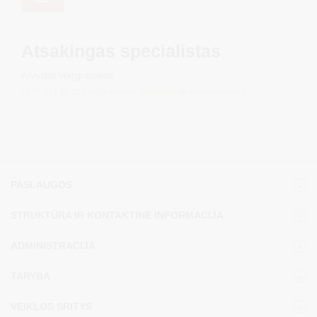
Atsakingas specialistas
Alvydas Vengrauskas
+370 313 52 117
,
alvydas.vengrauskas@druskininkai.lt
PASLAUGOS
STRUKTŪRA IR KONTAKTINĖ INFORMACIJA
ADMINISTRACIJA
TARYBA
VEIKLOS SRITYS