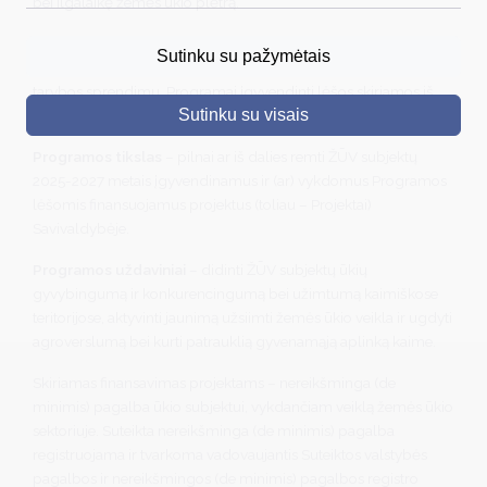
bei ilgalaikę žemės ūkio plėtrą.
DRUSKININKAI
Finansavimo šaltinis
– Savivaldybės biudžeto priemonė
Sutinku su pažymėtais
„Žemės ūkio rėmimo programa“, patvirtinta Savivaldybės
SKELBIMAI
tarybos sprendimu. Programai įgyvendinti lėšos skiriamos iš
Sutinku su visais
Savivaldybės biudžeto ir kitų finansavimo šaltinių.
TURIZMAS
Programos tikslas
– pilnai ar iš dalies remti ŽŪV subjektų
VERSLAS
2025-2027 metais įgyvendinamus ir (ar) vykdomus Programos
lėšomis finansuojamus projektus (toliau – Projektai)
PROJEKTAI
Savivaldybėje.
ŠVIETIMAS
Programos uždaviniai
– didinti ŽŪV subjektų ūkių
gyvybingumą ir konkurencingumą bei užimtumą kaimiškose
REGISTRACIJA
teritorijose, aktyvinti jaunimą užsiimti žemės ūkio veikla ir ugdyti
RENGINIAI
agroverslumą bei kurti patrauklią gyvenamąją aplinką kaime.
Skiriamas finansavimas projektams – nereikšminga (de
minimis) pagalba ūkio subjektui, vykdančiam veiklą žemės ūkio
sektoriuje. Suteikta nereikšminga (de minimis) pagalba
registruojama ir tvarkoma vadovaujantis Suteiktos valstybės
pagalbos ir nereikšmingos (de minimis) pagalbos registro