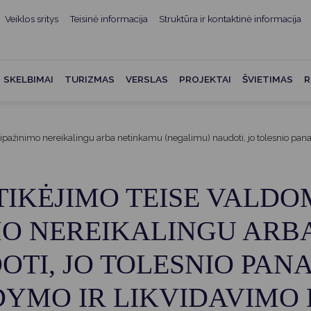
Veiklos sritys
Teisinė informacija
Struktūra ir kontaktinė informacija
mui
ė informacija
Teisės aktai
Struktūra ir kontaktinė
informacija
administracijos
Norminiai teisės aktai
SKELBIMAI
TURIZMAS
VERSLAS
PROJEKTAI
ŠVIETIMAS
R
Asmenų aptarnavimas
Teisės aktų projektai
kumentai
Konsultavimasis su
Mero potvarkiai
visuomene
ripažinimo nereikalingu arba netinkamu (negalimu) naudoti, jo tolesnio pan
vencija
Tyrimai ir analizės
Savivaldybės įstaigos
ai
Valstybės garantuojama
TIKĖJIMO TEISE VALD
Darbo grupės ir komisijos
ybės
teisinė pagalba
Seniūnijos
MO NEREIKALINGU AR
 remiami
Teisės aktų pažeidimai
Nuorodos
OTI, JO TOLESNIO PAN
Galiojančio teisinio
as ir apskaita
reguliavimo poveikio ex post
vertinimas
YMO IR LIKVIDAVIMO 
struktūra