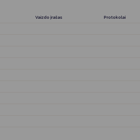
Vartotojų teisių apsauga
Pranešėjų apsauga
ės
Vaizdo įrašas
Protokolai
Asmens duomenų apsauga