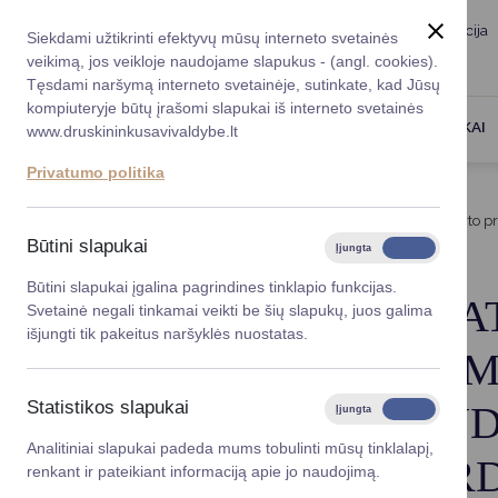
Taryba
Meras
Administracija
Siekdami užtikrinti efektyvų mūsų interneto svetainės
Karjera
DUK
veikimą, jos veikloje naudojame slapukus - (angl. cookies).
Registruokitės priėmi
Administracin
Tęsdami naršymą interneto svetainėje, sutinkate, kad Jūsų
kompiuteryje būtų įrašomi slapukai iš interneto svetainės
Darbotvarkė
Savivaldybės 
PASLAUGOS
DRUSKININKAI
www.druskininkusavivaldybe.lt
vadovai
Kontaktai
Privatumo politika
Planavimo do
Titulinis
Taryba
Komisijos ir tarybos
Vicemerai
Savivaldybės patikėjimo teise valdomo valstybės turto p
Korupcijos pre
Būtini slapukai
Įjungta
Išjungta
Mero patarėja
Viešieji pirkim
Būtini slapukai įgalina pagrindines tinklapio funkcijas.
SAVIVALDYBĖS PA
Svetainė negali tinkamai veikti be šių slapukų, juos galima
Lygios galim
išjungti tik pakeitus naršyklės nuostatas.
TURTO PRIPAŽINI
Savivaldybės
projektai
Statistikos slapukai
(NEGALIMU) NAUD
Įjungta
Išjungta
Finansų valdym
Analitiniai slapukai padeda mums tobulinti mūsų tinklalapį,
NURAŠYMO, IŠARD
renkant ir pateikiant informaciją apie jo naudojimą.
Organizacinė 