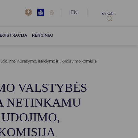
EN
Ieškoti...
EGISTRACIJA
RENGINIAI
audojimo, nurašymo, išardymo ir likvidavimo komisija
OMO VALSTYBĖS
BA NETINKAMU
AUDOJIMO,
KOMISIJA