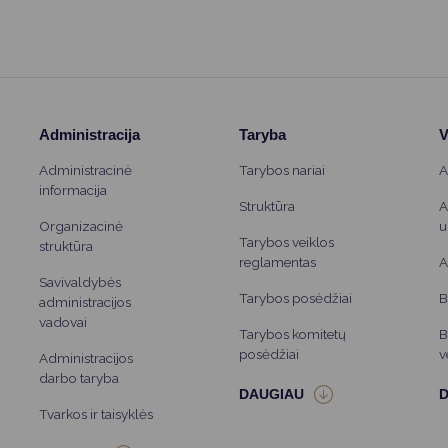
Administracija
Taryba
V
Administracinė
Tarybos nariai
A
informacija
Struktūra
A
Organizacinė
u
Tarybos veiklos
struktūra
reglamentas
A
Savivaldybės
Tarybos posėdžiai
B
administracijos
vadovai
Tarybos komitetų
B
posėdžiai
v
Administracijos
darbo taryba
Tvarkos ir taisyklės