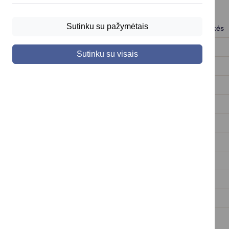
Sutinku su pažymėtais
Komisijos posėdis
Darbotvark
Sutinku su visais