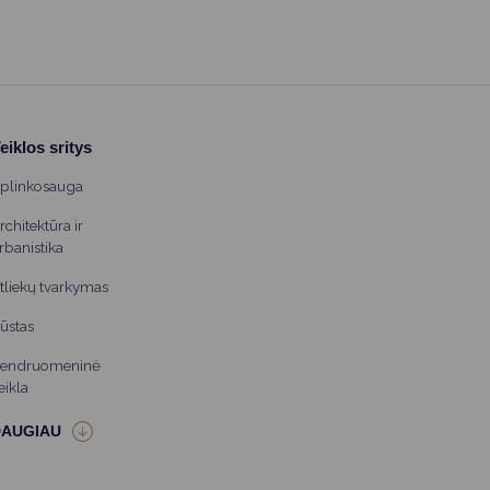
eiklos sritys
plinkosauga
rchitektūra ir
rbanistika
tliekų tvarkymas
ūstas
endruomeninė
eikla