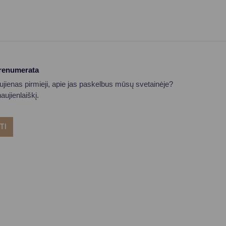
prenumerata
aujienas pirmieji, apie jas paskelbus mūsų svetainėje?
ujienlaiškį.
TI