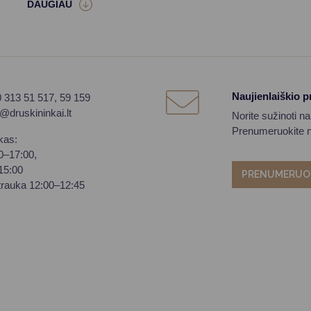
Naujienlaiškio 
0 313 51 517, 59 159
o@druskininkai.lt
Norite sužinoti n
Prenumeruokite na
kas:
00–17:00,
–15:00
PRENUMERUO
trauka 12:00–12:45