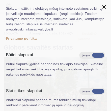
Siekdami užtikrinti efektyvų mūsų interneto svetainės veikimą,
jos veikloje naudojame slapukus - (angl. cookies). Tęsdami
naršymą interneto svetainėje, sutinkate, kad Jūsų kompiuteryje
EN
Ieškoti...
Titulinis
Naujienos
Globos savaitės startas
būtų įrašomi slapukai iš interneto svetainės
www.druskininkusavivaldybe.lt
Taryba
2025-07-
Atnaujinimo data: 2025-07-
Socialinė
01
01
Privatumo politika
parama
Meras
Globos savaitės startas
Administracija
Būtini slapukai
Įjungta
Išjungta
Veiklos sritys
Būtini slapukai įgalina pagrindines tinklapio funkcijas. Svetainė
negali tinkamai veikti be šių slapukų, juos galima išjungti tik
Teisinė informacija
pakeitus naršyklės nuostatas.
Struktūra ir kontaktinė informacija
Statistikos slapukai
Karjera
Įjungta
Išjungta
Analitiniai slapukai padeda mums tobulinti mūsų tinklalapį,
DUK
renkant ir pateikiant informaciją apie jo naudojimą.
PASLAUGOS