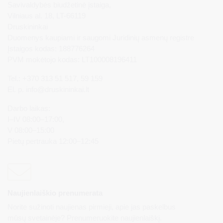
Savivaldybės biudžetinė įstaiga,
Vilniaus al. 18, LT-66119
Druskininkai
Duomenys kaupiami ir saugomi Juridinių asmenų registre
Įstaigos kodas: 188776264
PVM mokėtojo kodas: LT100008196411
Tel.: +370 313 51 517, 59 159
El. p.
info@druskininkai.lt
Darbo laikas:
I–IV 08:00–17:00,
V 08:00–15:00
Pietų pertrauka 12:00–12:45
Naujienlaiškio prenumerata
Norite sužinoti naujienas pirmieji, apie jas paskelbus
mūsų svetainėje? Prenumeruokite naujienlaiškį.