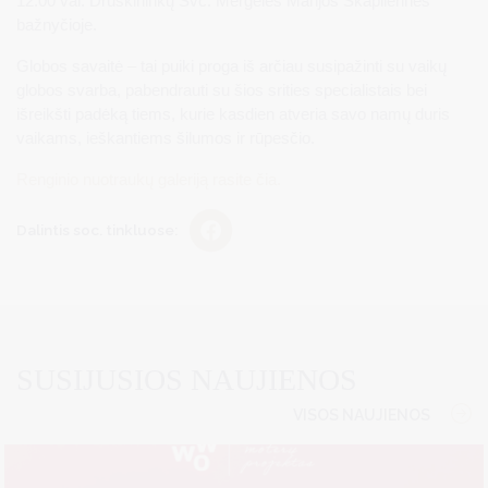
12.00 val. Druskininkų Švč. Mergelės Marijos Škaplierinės
bažnyčioje.
Globos savaitė – tai puiki proga iš arčiau susipažinti su vaikų
globos svarba, pabendrauti su šios srities specialistais bei
išreikšti padėką tiems, kurie kasdien atveria savo namų duris
vaikams, ieškantiems šilumos ir rūpesčio.
Renginio nuotraukų galeriją rasite čia.
Dalintis soc. tinkluose:
SUSIJUSIOS NAUJIENOS
VISOS NAUJIENOS