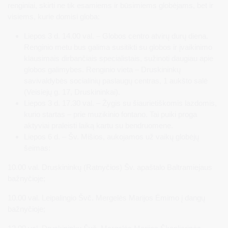
renginiai, skirti ne tik esamiems ir būsimiems globėjams, bet ir
visiems, kurie domisi globa:
Liepos 3 d. 14.00 val. – Globos centro atvirų durų diena.
Renginio metu bus galima susitikti su globos ir įvaikinimo
klausimais dirbančiais specialistais, sužinoti daugiau apie
globos galimybes. Renginio vieta – Druskininkų
savivaldybės socialinių paslaugų centras, 1 aukšto salė
(Veisiejų g. 17, Druskininkai).
Liepos 3 d. 17.30 val. – Žygis su šiaurietiškomis lazdomis,
kurio startas – prie muzikinio fontano. Tai puiki proga
aktyviai praleisti laiką kartu su bendruomene.
Liepos 6 d. – Šv. Mišios, aukojamos už vaikų globėjų
šeimas:
10.00 val. Druskininkų (Ratnyčios) Šv. apaštalo Baltramiejaus
bažnyčioje;
10.00 val. Leipalingio Švč. Mergelės Marijos Ėmimo į dangų
bažnyčioje;