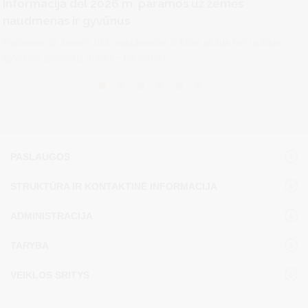
Informacija dėl 2026 m. paramos už žemės
naudmenas ir gyvūnus
Paramos už žemės ūkio naudmenas ir kitus plotus bei ūkinius
gyvūnus paraiškų (toliau – paraiška)...
PASLAUGOS
STRUKTŪRA IR KONTAKTINĖ INFORMACIJA
ADMINISTRACIJA
TARYBA
VEIKLOS SRITYS