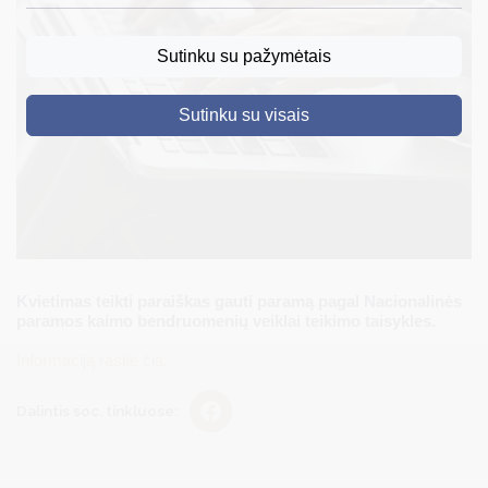
DRUSKININKAI
Sutinku su pažymėtais
SKELBIMAI
Sutinku su visais
TURIZMAS
VERSLAS
PROJEKTAI
ŠVIETIMAS
REGISTRACIJA
Kvietimas teikti paraiškas gauti paramą pagal Nacionalinės
paramos kaimo bendruomenių veiklai teikimo taisykles.
RENGINIAI
Informaciją rasite čia.
Dalintis soc. tinkluose: