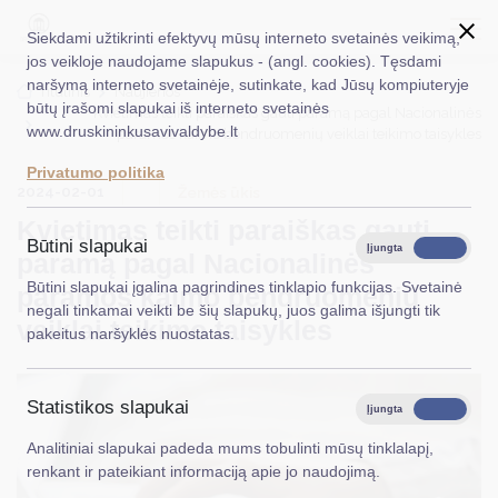
Siekdami užtikrinti efektyvų mūsų interneto svetainės veikimą,
jos veikloje naudojame slapukus - (angl. cookies). Tęsdami
naršymą interneto svetainėje, sutinkate, kad Jūsų kompiuteryje
EN
Ieškoti...
Titulinis
Naujienos
būtų įrašomi slapukai iš interneto svetainės
Kvietimas teikti paraiškas gauti paramą pagal Nacionalinės
www.druskininkusavivaldybe.lt
paramos kaimo bendruomenių veiklai teikimo taisykles
Taryba
Privatumo politika
2024-02-01
Meras
Žemės ūkis
Kvietimas teikti paraiškas gauti
Administracija
Būtini slapukai
Įjungta
Išjungta
paramą pagal Nacionalinės
Veiklos sritys
Būtini slapukai įgalina pagrindines tinklapio funkcijas. Svetainė
paramos kaimo bendruomenių
negali tinkamai veikti be šių slapukų, juos galima išjungti tik
Teisinė informacija
veiklai teikimo taisykles
pakeitus naršyklės nuostatas.
Struktūra ir kontaktinė informacija
Statistikos slapukai
Karjera
Įjungta
Išjungta
Analitiniai slapukai padeda mums tobulinti mūsų tinklalapį,
DUK
renkant ir pateikiant informaciją apie jo naudojimą.
PASLAUGOS