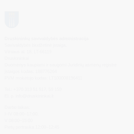
Druskininkų savivaldybės administracija
Savivaldybės biudžetinė įstaiga,
Vilniaus al. 18, LT-66119
Druskininkai
Duomenys kaupiami ir saugomi Juridinių asmenų registre
Įstaigos kodas: 188776264
PVM mokėtojo kodas: LT100008196411
Tel.: +370 313 51 517, 59 159
El. p.
info@druskininkai.lt
Darbo laikas:
I–IV 08:00–17:00,
V 08:00–15:00
Pietų pertrauka 12:00–12:45