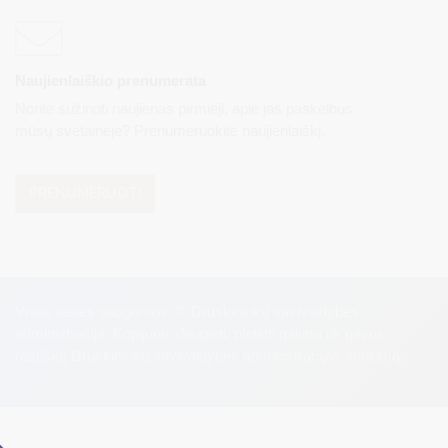
Naujienlaiškio prenumerata
Norite sužinoti naujienas pirmieji, apie jas paskelbus
mūsų svetainėje? Prenumeruokite naujienlaiškį.
PRENUMERUOTI
Visos teisės saugomos. © Druskininkų savivaldybės
administracija. Kopijuoti, dauginti, platinti galima tik gavus
raštišką Druskininkų savivaldybės administracijos sutikimą.