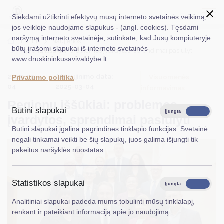
Siekdami užtikrinti efektyvų mūsų interneto svetainės veikimą,
jos veikloje naudojame slapukus - (angl. cookies). Tęsdami
naršymą interneto svetainėje, sutinkate, kad Jūsų kompiuteryje
EN
Ieškoti...
Titulinis
Naujienos
būtų įrašomi slapukai iš interneto svetainės
Regionų iššūkiai: problemos įvardytos, sprendimai pasiūlyti
www.druskininkusavivaldybe.lt
Taryba
2025-03-
Atnaujinimo data:
Visuomenės
Privatumo politika
Meras
04
2025-03-04
informavimas
Regionų iššūkiai: problemos
Administracija
Būtini slapukai
Įjungta
Išjungta
įvardytos, sprendimai pasiūlyti
Veiklos sritys
Būtini slapukai įgalina pagrindines tinklapio funkcijas. Svetainė
negali tinkamai veikti be šių slapukų, juos galima išjungti tik
Teisinė informacija
pakeitus naršyklės nuostatas.
Struktūra ir kontaktinė informacija
Statistikos slapukai
Karjera
Įjungta
Išjungta
Analitiniai slapukai padeda mums tobulinti mūsų tinklalapį,
DUK
renkant ir pateikiant informaciją apie jo naudojimą.
PASLAUGOS