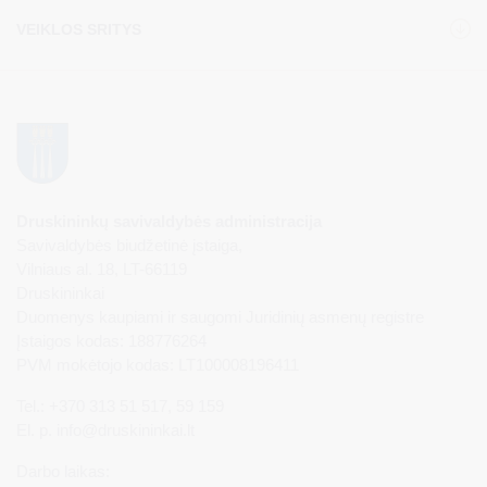
VEIKLOS SRITYS
Druskininkų savivaldybės administracija
Savivaldybės biudžetinė įstaiga,
Vilniaus al. 18, LT-66119
Druskininkai
Duomenys kaupiami ir saugomi Juridinių asmenų registre
Įstaigos kodas: 188776264
PVM mokėtojo kodas: LT100008196411
Tel.: +370 313 51 517, 59 159
El. p.
info@druskininkai.lt
Darbo laikas: