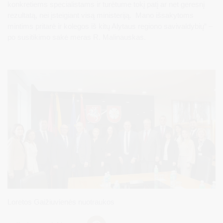
konkretiems specialistams ir turėtume tokį patį ar net geresnį
rezultatą, nei įsteigiant visą ministeriją. Mano išsakytoms
mintims pritarė ir kolegos iš kitų Alytaus regiono savivaldybių“ –
po susitikimo sakė meras R. Malinauskas.
Loretos Gaižiuvienės nuotraukos