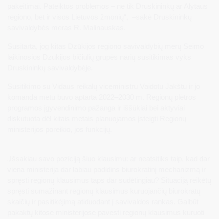
pakeitimai. Pateiktos problemos – ne tik Druskininkų ar Alytaus
regiono, bet ir visos Lietuvos žmonių“, –sakė Druskininkų
savivaldybės meras R. Malinauskas.
Susitarta, jog kitas Dzūkijos regiono savivaldybių merų Seimo
laikinosios Dzūkijos bičiulių grupės narių susitikimas vyks
Druskininkų savivaldybėje.
Susitikimo su Vidaus reikalų viceministru Vaidotu Jakštu ir jo
komanda metu buvo aptarta 2022–2030 m. Regionų plėtros
programos įgyvendinimo pažanga ir iššūkiai bei aktyviai
diskutuota dėl kitais metais planuojamos įsteigti Regionų
ministerijos poreikio, jos funkcijų.
„Išsakiau savo poziciją šiuo klausimu: ar neatsitiks taip, kad dar
viena ministerija dar labiau padidins biurokratinį mechanizmą ir
spręsti regionų klausimus taps dar sudėtingiau? Situaciją reikėtų
spręsti sumažinant regionų klausimus kuruojančių biurokratų
skaičių ir pasitikėjimą atiduodant į savivaldos rankas. Galbūt
pakaktų kitose ministerijose pavesti regionų klausimus kuruoti