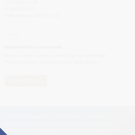
I–IV 08:00–17:00,
V 08:00–15:00
Pietų pertrauka 12:00–12:45
Naujienlaiškio prenumerata
Norite sužinoti naujienas pirmieji, apie jas paskelbus
mūsų svetainėje? Prenumeruokite naujienlaiškį.
PRENUMERUOTI
Visos teisės saugomos. © Druskininkų savivaldybės
administracija. Kopijuoti, dauginti, platinti galima tik gavus
raštišką Druskininkų savivaldybės administracijos sutikimą.