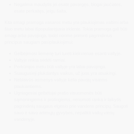
Negalima maudytis jei esate pavargęs, blogai jaučiatės,
esate perkaitęs, jeigu šalta.
Kita smagi pramoga vasaros metu yra plaukiojimas valtimi arba
šiuo metu labai išpopuliarėjusia irklente. Tokia pramoga gali būti
smagi arba pavojinga, todėl norime priminti pagrindinius
principus saugiam pasiplaukiojimui:
Gelbėjimosi liemenę turi turėti kiekvienas esanti valtyje.
Valtyje reikia sėdėti ramiai.
Perkūnijos metu būti valtyje yra labai pavojinga.
Suaugusieji plukdantys vaikus, už juos yra atsakingi.
Neblaivūs asmenys valtyje kelia pavojų visiems
plaukiantiems.
Ugniagesiai gelbėtojai prašo visuomenės būti
sąmoningiems ir protingiems, nenumoti ranka ir laikytis
pagrindinių saugaus elgesio prie vandens principų. Saugoti
savo ir savo artimųjų gyvybes, nepalikti vaikų vienų
vandenyje.