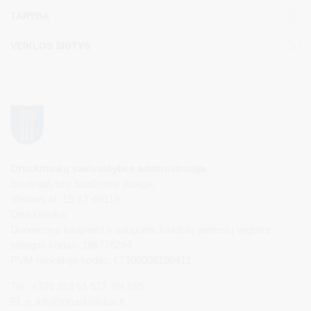
TARYBA
VEIKLOS SRITYS
Druskininkų savivaldybės administracija
Savivaldybės biudžetinė įstaiga,
Vilniaus al. 18, LT-66119
Druskininkai
Duomenys kaupiami ir saugomi Juridinių asmenų registre
Įstaigos kodas: 188776264
PVM mokėtojo kodas: LT100008196411
Tel.: +370 313 51 517, 59 159
El. p.
info@druskininkai.lt