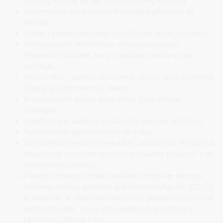
vandenį, kadangi tai gali sukelti raumenų mėšlungį.
Jei nemokate plauti nebriskite į vandenį giliau kaip iki
krūtinės.
Neikite į vandenį apsvaigę nuo alkoholio ar kitų medžiagų.
Nesimaudykite nežinomose, nuošaliose vietose.
Pasirinkite paplūdimį, kur yra daugiau žmonių ar budi
gelbėtojai.
Nešokinėkite į vandenį nežinomoje vietoje, galite atsitrenkti
į dugną ar jame esančius daiktus.
Nesimaudykite tamsiu paros metu, lyjant lietui ar
žaibuojant.
Nepalikite prie vandens mažamečių vaikų be priežiūros.
Nerekomenduojama maudytis po valgio.
Jei pradėjote skęsti, nepanikuokite, pasistenkite įkvėpti kuo
daugiau oro, mojuokite rankomis ir šaukitės pagalbos, kad
atkreiptumėte dėmesį.
Pamatę skęstantį žmogų, šaukdami mėginkite atkreipti
aplinkinių dėmesį, kvieskite gelbėjimo tarnybas tel. 112. Po
to įsitikinkite ar nėra šalia kokios nors gelbėjimo priemonės
(gelbėjimo ratas, virvė) arba parankinės priemonės (
kamuolys, čiužinys ir kt.).