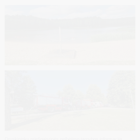
Druskininkų priešgaisrinės gelbėjimo tarnybos informacija