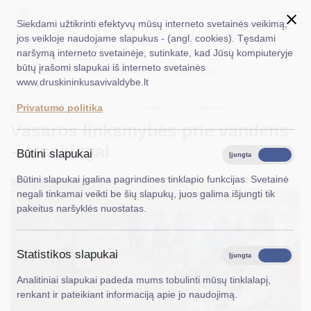
Siekdami užtikrinti efektyvų mūsų interneto svetainės veikimą,
jos veikloje naudojame slapukus - (angl. cookies). Tęsdami
naršymą interneto svetainėje, sutinkate, kad Jūsų kompiuteryje
EN
Ieškoti...
Titulinis
Naujienos
būtų įrašomi slapukai iš interneto svetainės
Vasaros linksmybės prie vandens – atsakingai
www.druskininkusavivaldybe.lt
Taryba
2025-06-02
Visuomenės informavimas
Privatumo politika
Meras
Vasaros linksmybės prie vandens
Administracija
– atsakingai
Būtini slapukai
Įjungta
Išjungta
Veiklos sritys
Būtini slapukai įgalina pagrindines tinklapio funkcijas. Svetainė
negali tinkamai veikti be šių slapukų, juos galima išjungti tik
Teisinė informacija
pakeitus naršyklės nuostatas.
Struktūra ir kontaktinė informacija
Statistikos slapukai
Karjera
Įjungta
Išjungta
Analitiniai slapukai padeda mums tobulinti mūsų tinklalapį,
DUK
renkant ir pateikiant informaciją apie jo naudojimą.
PASLAUGOS