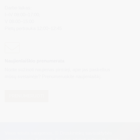
Darbo laikas:
I–IV 08:00–17:00,
V 08:00–15:00
Pietų pertrauka 12:00–12:45
Naujienlaiškio prenumerata
Norite sužinoti naujienas pirmieji, apie jas paskelbus
mūsų svetainėje? Prenumeruokite naujienlaiškį.
PRENUMERUOTI
Visos teisės saugomos. © Druskininkų savivaldybės
administracija. Kopijuoti, dauginti, platinti galima tik gavus