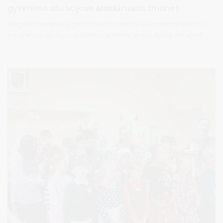
gyvenimo situacijose atsidūrusius žmones
Baigiantis metams, organizuotas Druskininkų užimtumo didinimo
programos rezultatų aptarimas, kuriame savivaldybės, socialinės
srities bei paslaugų teikimo specialistams pristatyti programos
rezultatai, sėkmės istorijos ir iškelti nauji tikslai. Tarp susitikimo
dalyvių – vicemerė Diana Brown, socialinės paramos skyriaus
vedėja Ligita Baranauskienė, jos pavaduotoja Bronė Petrikienė,
Užimtumo tarnybos vedėja Danutė Naujalienė bei kiti programos
įgyvendinimo ir koordinavimo dalyviai.