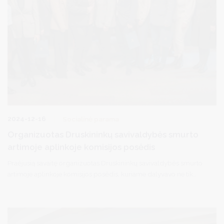
2024-12-16
Socialinė parama
Organizuotas Druskininkų savivaldybės smurto
artimoje aplinkoje komisijos posėdis
Praėjusią savaitę organizuotas Druskininkų savivaldybės smurto
artimoje aplinkoje komisijos posėdis, kuriame dalyvavo ne tik
Druskininkų savivaldybės komisijos nariai, bet ir kviestiniai svečiai
iš Alytaus.