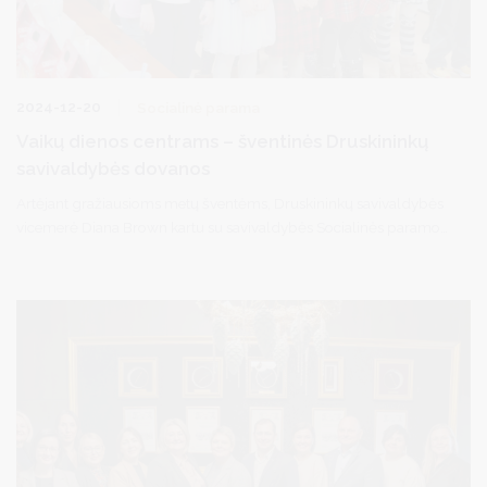
2024-12-20
Socialinė parama
Vaikų dienos centrams – šventinės Druskininkų
savivaldybės dovanos
Artėjant gražiausioms metų šventėms, Druskininkų savivaldybės
vicemerė Diana Brown kartu su savivaldybės Socialinės paramos
skyriaus vedėja Ligita Baranauskiene, vyriausiąja specialiste Daiva
Skripkiūnaite bei Socialinių paslaugų centro direktorės
pavaduotoja Adve Marcinone apsilankė Druskininkų
savivaldybėje veikiančiuose vaikų dienos centruose. Jos bendravo
su vaikais bei jų mokytojais, perdavė mero Ričardo Malinausko
linkėjimus ir dovanas: lavinamuosius bei ugdomuosius žaislus,
stalo žaidimus, saldainius ir kvietimus į vandens parką. Šventinės
dovanos atnešė džiaugsmo ir vaikams, ir su jais kasdien
dirbantiems suaugusiems.