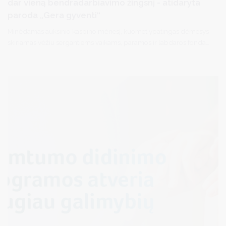
dar vieną bendradarbiavimo žingsnį - atidaryta
paroda „Gera gyventi“
Minėdamas auksinio kaspino mėnesį, kuomet ypatingas dėmesys
skiriamas vėžiu sergantiems vaikams, paramos ir labdaros fondas
„Mamų unija“ pristatė Gabrieliaus Jauniškio fotografijų parodą
„Gyventi gera“.