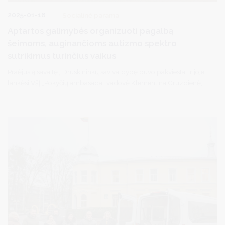
2025-01-16
Socialinė parama
Aptartos galimybės organizuoti pagalbą
šeimoms, auginančioms autizmo spektro
sutrikimus turinčius vaikus
Praėjusią savaitę į Druskininkų savivaldybę buvo pakviesta ir joje
lankėsi VšĮ „Pokyčių ambasada“ vadovė Klementina Gruzdienė,
kuri susitiko su savivaldybės vicemere Diana Brown bei Asmens ir
visuomenės sveikatos, Socialinės paramos, Švietimo skyrių
vedėjomis, Tarpinstitucinio bendradarbiavimo koordinatore.