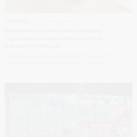
2024-12-09
Socialinė parama
Skelbiamas 2025 metų Nevyriausybinių
organizacijų socialinės veiklos projektų
finansavimo konkursas
Druskininkų savivaldybės administracija skelbia 2025 metų
Socialinės veiklos projektų finansavimo iš Druskininkų
savivaldybės biudžeto lėšų konkursą ir kviečia teikti paraiškas
nevyriausybines organizacijas (toliau – NVO), veikiančias
socialinėje srityje.