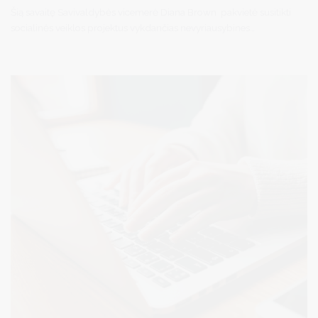
Šią savaitę Savivaldybės vicemerė Diana Brown pakvietė susitikti
socialinės veiklos projektus vykdančias nevyriausybines
organizacijas. Susitikimo metu organizacijos pristatė šiais metais
įgyvendinamus projektus, pasidalino savo patirtimi ir kylančias
iššūkiais. Savivaldybė dėkoja savo partneriams už svarbų socialinį
vaidmenį ir nuolatinį bendradarbiavimą teikiant pagalbą
gyventojams.