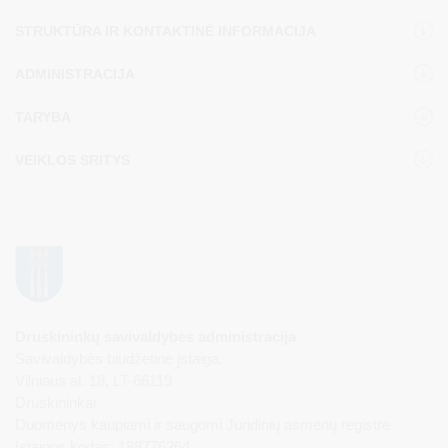
STRUKTŪRA IR KONTAKTINĖ INFORMACIJA
ADMINISTRACIJA
TARYBA
VEIKLOS SRITYS
Druskininkų savivaldybės administracija
Savivaldybės biudžetinė įstaiga,
Vilniaus al. 18, LT-66119
Druskininkai
Duomenys kaupiami ir saugomi Juridinių asmenų registre
Įstaigos kodas: 188776264