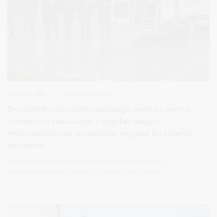
2025-01-02
Socialinė parama
Druskininkų socialinių paslaugų centras gerina
transporto paslaugas – įsigytas naujas
mikroautobusas, pritaikytas negalią turintiems
žmonėms
Druskininkų savivaldybės socialinių paslaugų centras,
gerindamas teikiamų paslaugų kokybę, įsigijo naują
mikroautobusą, pritaikytą judėjimo negalią turintiems asmenims.
Lėšas automobiliui įsigyti skyrė Druskininkų savivaldybė.