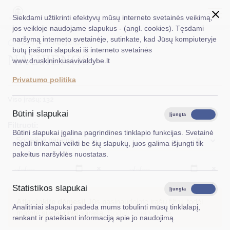
Siekdami užtikrinti efektyvų mūsų interneto svetainės veikimą,
jos veikloje naudojame slapukus - (angl. cookies). Tęsdami
naršymą interneto svetainėje, sutinkate, kad Jūsų kompiuteryje
EN
Ieškoti...
Titulinis
Naujienos
būtų įrašomi slapukai iš interneto svetainės
NAUJIENOS
www.druskininkusavivaldybe.lt
Taryba
Privatumo politika
Meras
Viso įrašų: 132
Administracija
Būtini slapukai
Įjungta
Išjungta
Filtruoti:
Veiklos sritys
Būtini slapukai įgalina pagrindines tinklapio funkcijas. Svetainė
×
Socialinė parama
negali tinkamai veikti be šių slapukų, juos galima išjungti tik
Teisinė informacija
pakeitus naršyklės nuostatas.
Struktūra ir kontaktinė informacija
Išvalyti
Išvalyt
Statistikos slapukai
Karjera
Įjungta
Išjungta
Atkreipkite dėmesį!
Jūs pasinaudojote įrašų filtru, todėl
Analitiniai slapukai padeda mums tobulinti mūsų tinklalapį,
DUK
matote susiaurintą sąrašą.
Rodyti pilną sąrašą
renkant ir pateikiant informaciją apie jo naudojimą.
PASLAUGOS