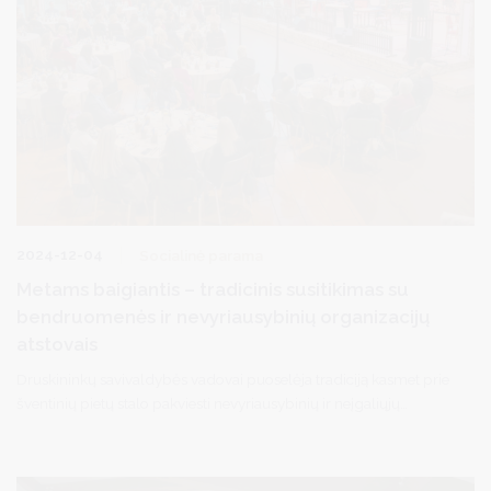
2024-12-04
Socialinė parama
Metams baigiantis – tradicinis susitikimas su
bendruomenės ir nevyriausybinių organizacijų
atstovais
Druskininkų savivaldybės vadovai puoselėja tradiciją kasmet prie
šventinių pietų stalo pakviesti nevyriausybinių ir neįgaliųjų
organizacijų atstovus.