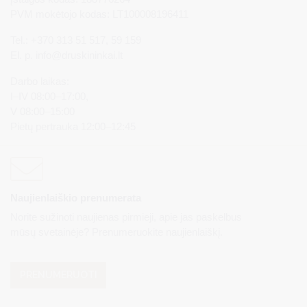
PVM mokėtojo kodas: LT100008196411
Tel.: +370 313 51 517, 59 159
El. p.
info@druskininkai.lt
Darbo laikas:
I–IV 08:00–17:00,
V 08:00–15:00
Pietų pertrauka 12:00–12:45
Naujienlaiškio prenumerata
Norite sužinoti naujienas pirmieji, apie jas paskelbus
mūsų svetainėje? Prenumeruokite naujienlaiškį.
PRENUMERUOTI