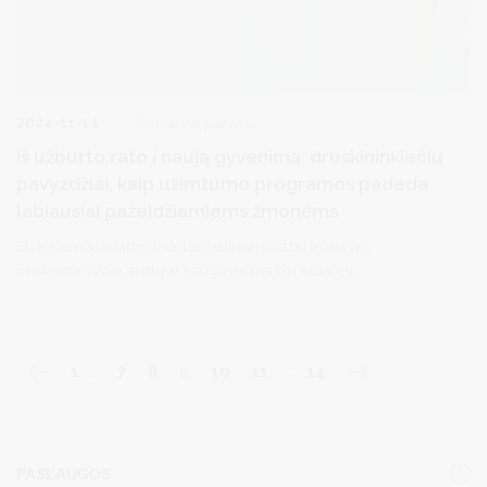
2024-11-14
Socialinė parama
Iš užburto rato į naują gyvenimą: druskininkiečių
pavyzdžiai, kaip užimtumo programos padeda
labiausiai pažeidžiamiems žmonėms
Su kliūtimis įsidarbinti dėl socialinių įgūdžių trūkumo,
priklausomybių, skolų ar kitų gyvenimiškų situacijų
susiduriantiems žmonėms kompleksinę pagalbą teikia savo sričių
profesionalai kiekvienoje Lietuvos savivaldybėje. Specialistai
padeda žmonėms tiesiog, pavyzdžiui, rasti reikiamą pagalbą
gydytis nuo priklausomybių, komunikuoti su antstoliais dėl skolų
1
…
7
8
9
10
11
…
14
ar išspręsti atvykimo iki darbo vietos problemas.
PASLAUGOS