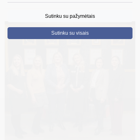
DRUSKININKAI
Sutinku su pažymėtais
SKELBIMAI
Sutinku su visais
TURIZMAS
VERSLAS
PROJEKTAI
ŠVIETIMAS
REGISTRACIJA
RENGINIAI