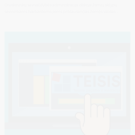
Druskininkų savivaldybės administracija dėkoja žemių sklypų
savininkams tvarkantiems jiems priklausančias žemės valdas.
Atsižvelgiant į tai, kad kurortui itin svarbu estetinis aplinkos
vaizdas, siekiame užtikrinti, kad visos teritorijos, taip pat ir
privačios, esančios Druskininkuose ir kaimiškosiose savivaldybės
vietovėse atrodytų tvarkingai.