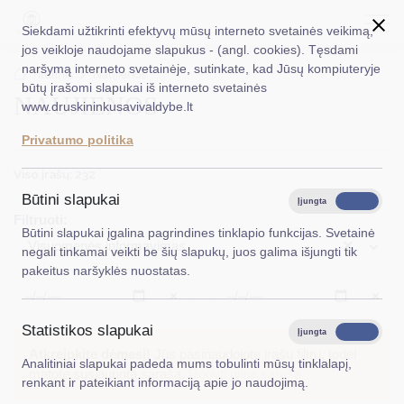
Siekdami užtikrinti efektyvų mūsų interneto svetainės veikimą,
jos veikloje naudojame slapukus - (angl. cookies). Tęsdami
naršymą interneto svetainėje, sutinkate, kad Jūsų kompiuteryje
EN
Ieškoti...
Titulinis
Naujienos
būtų įrašomi slapukai iš interneto svetainės
NAUJIENOS
www.druskininkusavivaldybe.lt
Taryba
Privatumo politika
Meras
Viso įrašų: 232
Administracija
Būtini slapukai
Įjungta
Išjungta
Filtruoti:
Veiklos sritys
Būtini slapukai įgalina pagrindines tinklapio funkcijas. Svetainė
×
Visuomenės informavimas
negali tinkamai veikti be šių slapukų, juos galima išjungti tik
Teisinė informacija
pakeitus naršyklės nuostatas.
Struktūra ir kontaktinė informacija
Išvalyti
Išvalyt
Statistikos slapukai
Karjera
Įjungta
Išjungta
Atkreipkite dėmesį!
Jūs pasinaudojote įrašų filtru, todėl
Analitiniai slapukai padeda mums tobulinti mūsų tinklalapį,
DUK
matote susiaurintą sąrašą.
Rodyti pilną sąrašą
renkant ir pateikiant informaciją apie jo naudojimą.
PASLAUGOS