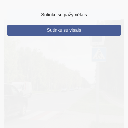
DRUSKININKAI
Sutinku su pažymėtais
SKELBIMAI
Sutinku su visais
TURIZMAS
VERSLAS
PROJEKTAI
ŠVIETIMAS
REGISTRACIJA
RENGINIAI