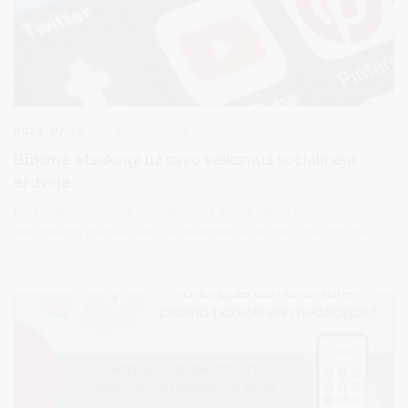
2024-07-16
Visuomenės informavimas
Būkime atsakingi už savo veiksmus socialinėje
erdvėje
Per pastaruosius kelis dešimtmečius stipriai pakito žmonių
bendravimo įgūdžiai, kartu su skaitmeninių technologijų progresu
atsirado naujos galimybės komunikuoti tarpusavyje uždarose ar
atvirose socialinėse erdvėse. Atsiradus socialiniams tinklams
atrodytų, kad į ten persikėlė dalis mūsų „gyvenimo“ ir jei
nesinaudoji tokiomis galimybėmis, tai nesi bendruomenės nariu.