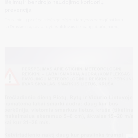
išėjimų ir bendrojo naudojimo koridorių
prevencija
Druskininkų priešgaisrinės gelbėjimo tarnybos pareigūnai kartu
su Druskininkų savivaldybės atstovais bei daugiabučių namų
administratoriais vykdė prevencines akcijas daugiabučiuose
gyvenamuosiuose namuose, kurių tikslas – gyventojų saugumo
užtikrinimas įvykus gaisrui ar ekstremaliai situacijai. Sutikti
gyventojai buvo konsultuojami priešgaisrinės saugos klausimais
aktualiais daugiabučio namo gyventojams. Pareigūnai paaiškino
kaip saugiai elgtis su ugnimi buityje, priminė, kad daugiabučių
gyvenamųjų namų bendrojo naudojimo laiptinėse, koridoriuose,
balkonuose, avariniuose išėjimuose draudžiama laikyti degias
medžiagas ir daiktus, trukdančius žmonių evakavimuisi gaisro
atveju, tuo pačiu gaisro ar nelaimės atveju apsunkinant gelbėtojų
darbus. Priminta autonominio dūmų detektoriaus nauda – tai
prietaisas kuris praneša apie pradinę gaisro stadiją ir taip pat
gelbsti gyvybes.