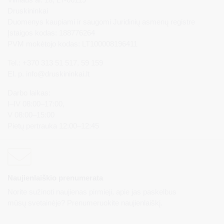
Druskininkai
Duomenys kaupiami ir saugomi Juridinių asmenų registre
Įstaigos kodas: 188776264
PVM mokėtojo kodas: LT100008196411
Tel.: +370 313 51 517, 59 159
El. p.
info@druskininkai.lt
Darbo laikas:
I–IV 08:00–17:00,
V 08:00–15:00
Pietų pertrauka 12:00–12:45
Naujienlaiškio prenumerata
Norite sužinoti naujienas pirmieji, apie jas paskelbus
mūsų svetainėje? Prenumeruokite naujienlaiškį.