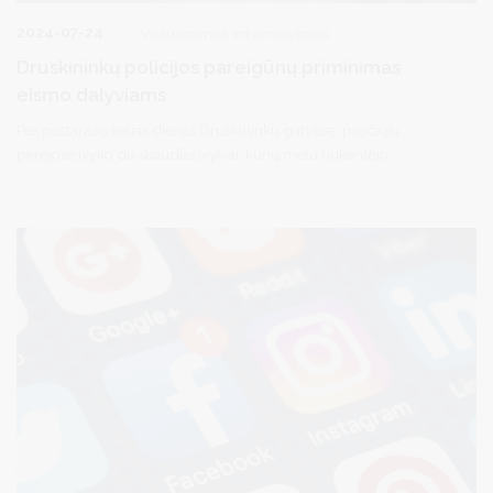
2024-07-24
Visuomenės informavimas
Druskininkų policijos pareigūnų priminimas
eismo dalyviams
Per pastarasis kelias dienas Druskininkų gatvėse, pėsčiųjų
perėjose įvyko du skaudūs įvykiai, kurių metu nukentėjo
nepilnamečiai. Policijos pareigūnai eismo dalyviams (pėstiesiems
ir visų transporto priemonių vairuotojams) primena pagrindines
taisykles kaip privalu elgtis pėsčiųjų perėjoje ir šalia jos.