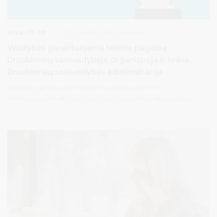
2024-07-08
Visuomenės informavimas
Valstybės garantuojamą teisinę pagalbą
Druskininkų savivaldybėje organizuoja ir teikia
Druskininkų savivaldybės administracija
Valstybės garantuojamos teisinės pagalbos teikimas
finansuojamas iš valstybės biudžeto. Druskininkų savivaldybės
gyventojai gali kreiptis dėl pirminės teisinės pagalbos per
elektroninę sistemą TEISIS (https://www.teisis.lt) arba iš anksto
užsiregistravę tel. (8 313) 51517 / registracija.druskininkai.lt