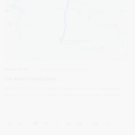
2024-06-17
Visuomenės informavimas
Dėl eismo apribojimų
Birželio 18 d. 11:50-12:15 vyks Druskininkuose vyks Teisėsaugos
pareigūnų bėgimas su Fakelu palaikant Specialiosios olimpiados
atletus.
1
…
16
17
18
19
20
…
24