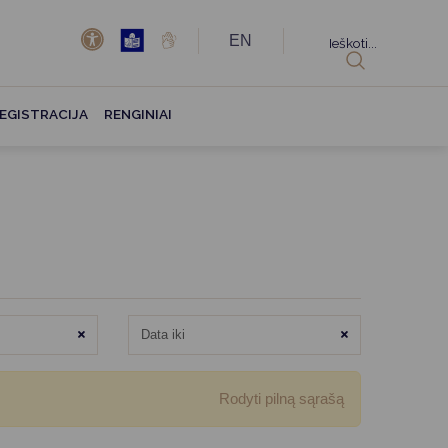
EN
Ieškoti...
EGISTRACIJA
RENGINIAI
Išvalyti
Išvalyti
Rodyti pilną sąrašą