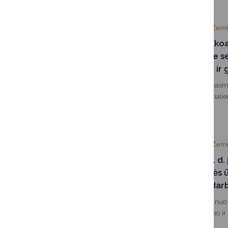
2024-04-23
Žemė
Dalyvaukite „Ek
internetiniuose 
jų vyks balandį ir
„Ekoagros“, kaip ir kasm
esamiems ir potenciali
planuojama balandžio i
2024-04-19
Žemė
Nuo gegužės 1 d. į
Prekybos žemės ūk
turgavietėse darb
Informuojame, kad nuo 2
Prekybos žemės ūkio ir 
darbo taisyklės, patvirt