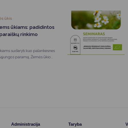
tuvos Respublikos žemės ūkio
 5 d. įsakymu Nr. 1K-5/3D-9
io ir maisto produktais
s ūkis
klių patvirtinimo“.
ems ūkiams: padidintos
 paraiškų rinkimo
ūkiams sudaryti kuo palankesnes
 Sąjungos paramą, Žemės ūkio
s skirtas lėšas ir pratęsė
rpį.
Administracija
Taryba
V