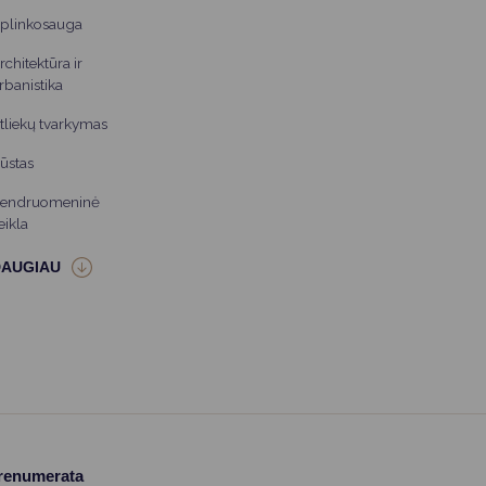
plinkosauga
rchitektūra ir
rbanistika
tliekų tvarkymas
ūstas
endruomeninė
eikla
prenumerata