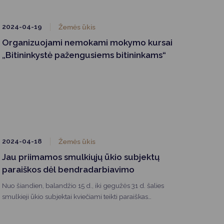
2024-04-19
Žemės ūkis
Organizuojami nemokami mokymo kursai
„Bitininkystė pažengusiems bitininkams“
2024-04-18
Žemės ūkis
Jau priimamos smulkiųjų ūkio subjektų
paraiškos dėl bendradarbiavimo
Nuo šiandien, balandžio 15 d., iki gegužės 31 d. šalies
smulkieji ūkio subjektai kviečiami teikti paraiškas
pagal Lietuvos kaimo plėtros 2014–2020 metų
programos (KPP) priemonės „Bendradarbiavimas“