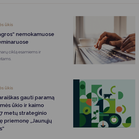
Vartotojų teisių apsauga
Pranešėjų apsauga
s ūkis
Asmens duomenų apsauga
oagros“ nemokamuose
seminaruose
arų ciklą esamiems ir
ntams.
s ūkis
paraiškas gauti paramą
mės ūkio ir kaimo
7 metų strateginio
nę priemonę „Jaunųjų
s“