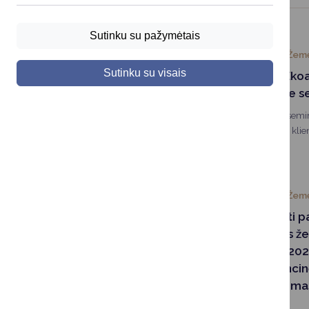
Sutinku su pažymėtais
2024-05-06
Žemė
Sutinku su visais
Dalyvaukite „Ek
internetiniuose 
„Ekoagros“ rengia semin
potencialiems savo klie
2024-04-30
Žemė
Kvietimas teikti 
pagal Lietuvos že
plėtros 2023–202
plano intervenci
ūkininkų įsikūrima