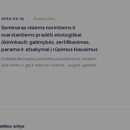
veiklos sritį „Parama smulkių ūkio subjektų
bendradarbiavimui“. Šiam paraiškų teikimo etapui
skirta beveik 4,3 mln. Eur Europos Sąjungos ir Lietuvos
2024-04-15
Žemės ūkis
biudžeto lėšų.
Seminaras visiems norintiems ir
svarstantiems pradėti ekologiškai
ūkininkauti: galimybės, sertifikavimas,
parama ir atsakymai į rūpimus klausimus
Didėjant ekologiškų produktų populiarumui, neretam
kyla mintis: o gal ir man tuo užsiimti – auginti, gaminti
ekologiškus produktus?! Bet tada iškyla daugybė kitų
klausimų: kur ieškoti informacijos, nuo ko pradėti.
eiklos sritys