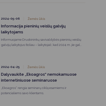
2024-05-06
Žemės ūkis
Informacija pieninių veislių galvijų
laikytojams
Informuojame Druskininkų savivaldybės pieninių veislių
galvijų laikytojus (toliau – laikytojai), kad 2024 m. jie gali
pasinaudoti parama pagal Druskininkų savivaldybės
Žemės ūkio rėmimo programą (toliau – Programa).
Programa tikslas –pilnai ar iš dalies remti ir teikti
finansinę paramą žemės ūkio veiklos subjektų
2024-04-25
Žemės ūkis
įgyvendintiems ir vykdomiems Programos projektams
Dalyvaukite „Ekoagros“ nemokamuose
Druskininkų savivaldybėje.
internetiniuose seminaruose
„Ekoagros“ rengia seminarų ciklą esamiems ir
potencialiems savo klientams.