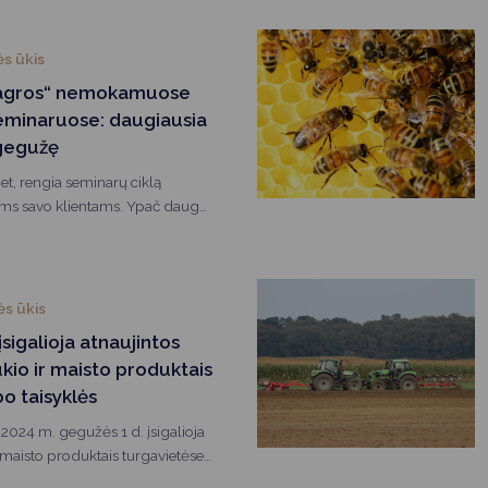
s ūkis
oagros“ nemokamuose
seminaruose: daugiausia
 gegužę
et, rengia seminarų ciklą
ems savo klientams. Ypač daug
r gegužės mėnesiais.
s ūkis
sigalioja atnaujintos
io ir maisto produktais
o taisyklės
024 m. gegužės 1 d. įsigalioja
maisto produktais turgavietėse
intos Lietuvos Respublikos