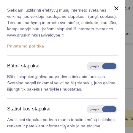
Taryba
Meras
Administracija
Siekdami užtikrinti efektyvų mūsų interneto svetainės
Karjera
DUK
veikimą, jos veikloje naudojame slapukus - (angl. cookies).
Registruokitės priėmi
Administracin
Tęsdami naršymą interneto svetainėje, sutinkate, kad Jūsų
kompiuteryje būtų įrašomi slapukai iš interneto svetainės
Darbotvarkė
Savivaldybės 
PASLAUGOS
DRUSKININKAI
www.druskininkusavivaldybe.lt
vadovai
Kontaktai
Privatumo politika
Planavimo do
Titulinis
Naujienos
Vicemerai
Korupcijos pre
Būtini slapukai
Įjungta
Išjungta
NAUJIENOS
Mero patarėja
Viešieji pirkim
Būtini slapukai įgalina pagrindines tinklapio funkcijas.
Svetainė negali tinkamai veikti be šių slapukų, juos galima
Lygios galim
išjungti tik pakeitus naršyklės nuostatas.
Savivaldybės
Viso įrašų: 124
projektai
Statistikos slapukai
Įjungta
Išjungta
Finansų valdym
Atkreipkite dėmesį!
Jūs pasinaudojote įrašų filtru, t
Analitiniai slapukai padeda mums tobulinti mūsų tinklalapį,
renkant ir pateikiant informaciją apie jo naudojimą.
Organizacinė 