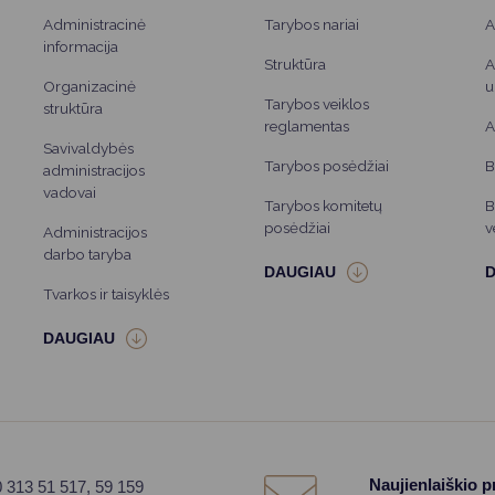
Administracinė
Tarybos nariai
A
informacija
Struktūra
A
Organizacinė
u
Tarybos veiklos
struktūra
reglamentas
A
Savivaldybės
Tarybos posėdžiai
B
administracijos
vadovai
Tarybos komitetų
B
posėdžiai
v
Administracijos
darbo taryba
Tvarkos ir taisyklės
Naujienlaiškio 
0 313 51 517, 59 159