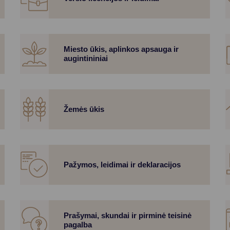
Vartotojų teisių apsauga
Pranešėjų apsauga
Asmens duomenų apsauga
Miesto ūkis, aplinkos apsauga ir
augintininiai
Žemės ūkis
Pažymos, leidimai ir deklaracijos
Prašymai, skundai ir pirminė teisinė
pagalba