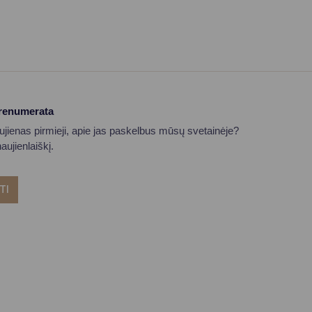
prenumerata
aujienas pirmieji, apie jas paskelbus mūsų svetainėje?
ujienlaiškį.
TI