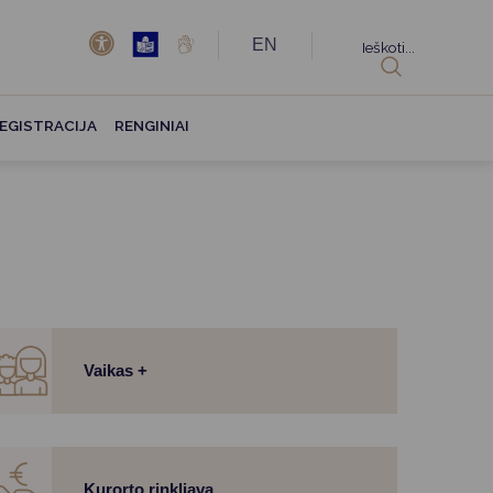
EN
Ieškoti...
EGISTRACIJA
RENGINIAI
Vaikas +
Kurorto rinkliava