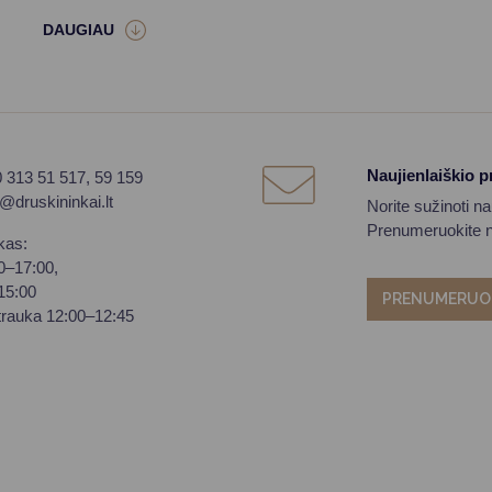
Naujienlaiškio 
0 313 51 517, 59 159
o@druskininkai.lt
Norite sužinoti n
Prenumeruokite na
kas:
00–17:00,
–15:00
PRENUMERUO
trauka 12:00–12:45