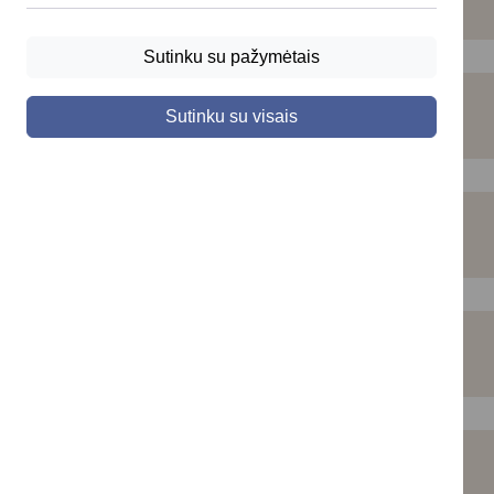
Sutinku su pažymėtais
Namo statyba ir žemėtvarka
Sutinku su visais
Santuoka
Artimojo netektis
Valstybinės žemės valdymas ir
administravimas