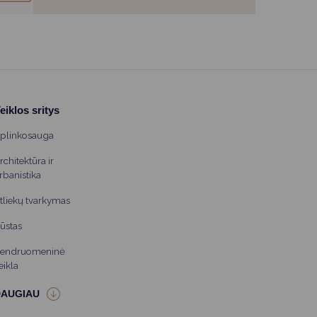
eiklos sritys
plinkosauga
rchitektūra ir
rbanistika
tliekų tvarkymas
ūstas
endruomeninė
eikla