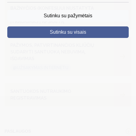
BAŽNYČIOS (KONFESIJŲ) NUSTATYTA
DRUSKININKAI
TVARKA SUDARYTOS SANTUOKOS
Sutinku su pažymėtais
ĮTRAUKIMAS Į APSKAITĄ
SKELBIMAI
Sutinku su visais
TURIZMAS
PAŽYMOS, PATVIRTINANČIOS KLIŪČIŲ
VERSLAS
SUDARYTI SANTUOKĄ NEBUVIMĄ,
IŠDAVIMAS
PROJEKTAI
@UŽSAKYMAS INTERNETU
ŠVIETIMAS
REGISTRACIJA
SANTUOKOS NUTRAUKIMO
RENGINIAI
REGISTRAVIMAS
PASLAUGOS