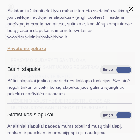
Siekdami užtikrinti efektyvų mūsų interneto svetainės veikimą,
jos veikloje naudojame slapukus - (angl. cookies). Tęsdami
naršymą interneto svetainėje, sutinkate, kad Jūsų kompiuteryje
EN
Ieškoti...
Titulinis
Paslaugos
Santuoka
būtų įrašomi slapukai iš interneto svetainės
SANTUOKA
www.druskininkusavivaldybe.lt
Taryba
Privatumo politika
Meras
PRAŠYMO SUDARYTI SANTUOKĄ
Administracija
PRIĖMIMAS IR SANTUOKOS REGISTRAVIMAS
Būtini slapukai
Įjungta
Išjungta
@UŽSAKYMAS INTERNETU
Veiklos sritys
Būtini slapukai įgalina pagrindines tinklapio funkcijas. Svetainė
negali tinkamai veikti be šių slapukų, juos galima išjungti tik
Teisinė informacija
pakeitus naršyklės nuostatas.
UŽSIENIO VALSTYBĖJE ĮREGISTRUOTOS AR
Struktūra ir kontaktinė informacija
NUTRAUKTOS SANTUOKOS ĮTRAUKIMAS Į
Statistikos slapukai
APSKAITĄ
Karjera
Įjungta
Išjungta
@UŽSAKYMAS INTERNETU
Analitiniai slapukai padeda mums tobulinti mūsų tinklalapį,
DUK
renkant ir pateikiant informaciją apie jo naudojimą.
PASLAUGOS