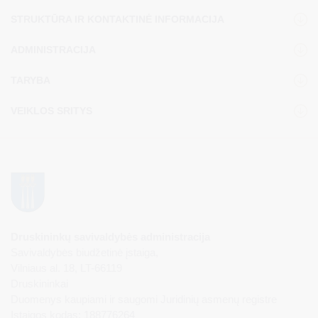
STRUKTŪRA IR KONTAKTINĖ INFORMACIJA
ADMINISTRACIJA
TARYBA
VEIKLOS SRITYS
Druskininkų savivaldybės administracija
Savivaldybės biudžetinė įstaiga,
Vilniaus al. 18, LT-66119
Druskininkai
Duomenys kaupiami ir saugomi Juridinių asmenų registre
Įstaigos kodas: 188776264