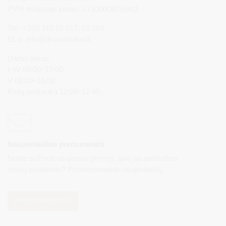
PVM mokėtojo kodas: LT100008196411
Tel.: +370 313 51 517, 59 159
El. p.
info@druskininkai.lt
Darbo laikas:
I–IV 08:00–17:00,
V 08:00–15:00
Pietų pertrauka 12:00–12:45
Naujienlaiškio prenumerata
Norite sužinoti naujienas pirmieji, apie jas paskelbus
mūsų svetainėje? Prenumeruokite naujienlaiškį.
PRENUMERUOTI