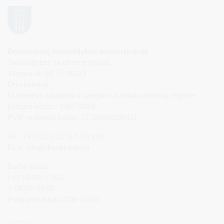
Druskininkų savivaldybės administracija
Savivaldybės biudžetinė įstaiga,
Vilniaus al. 18, LT-66119
Druskininkai
Duomenys kaupiami ir saugomi Juridinių asmenų registre
Įstaigos kodas: 188776264
PVM mokėtojo kodas: LT100008196411
Tel.: +370 313 51 517, 59 159
El. p.
info@druskininkai.lt
Darbo laikas:
I–IV 08:00–17:00,
V 08:00–15:00
Pietų pertrauka 12:00–12:45