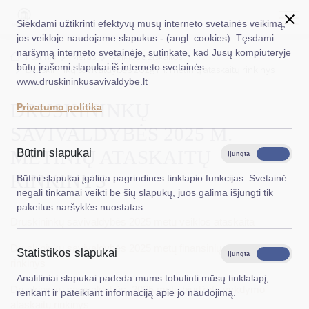
Siekdami užtikrinti efektyvų mūsų interneto svetainės veikimą,
jos veikloje naudojame slapukus - (angl. cookies). Tęsdami
naršymą interneto svetainėje, sutinkate, kad Jūsų kompiuteryje
EN
Ieškoti...
Titulinis
Meras
Veiklos ataskaitos
būtų įrašomi slapukai iš interneto svetainės
Druskininkų savivaldybės 2025 m. metinių ataskaitų rinkinys
www.druskininkusavivaldybe.lt
Taryba
DRUSKININKŲ
Privatumo politika
Meras
SAVIVALDYBĖS 2025 M.
Administracija
METINIŲ ATASKAITŲ
Būtini slapukai
Įjungta
Išjungta
Veiklos sritys
RINKINYS
Būtini slapukai įgalina pagrindines tinklapio funkcijas. Svetainė
negali tinkamai veikti be šių slapukų, juos galima išjungti tik
Teisinė informacija
pakeitus naršyklės nuostatas.
Druskininkų savivaldybės 2025 metų veiklos ataskaita
Struktūra ir kontaktinė informacija
Druskininkų savivaldybės 2025 metų finansinių ataskaitų
Statistikos slapukai
Karjera
Įjungta
Išjungta
rinkinys
Analitiniai slapukai padeda mums tobulinti mūsų tinklalapį,
DUK
Druskininkų savivaldybės 2025 metų biudžeto vykdymo
renkant ir pateikiant informaciją apie jo naudojimą.
ataskaitų rinkinys
PASLAUGOS