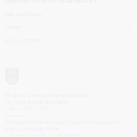
STRUKTŪRA IR KONTAKTINĖ INFORMACIJA
ADMINISTRACIJA
TARYBA
VEIKLOS SRITYS
Druskininkų savivaldybės administracija
Savivaldybės biudžetinė įstaiga,
Vilniaus al. 18, LT-66119
Druskininkai
Duomenys kaupiami ir saugomi Juridinių asmenų registre
Įstaigos kodas: 188776264
PVM mokėtojo kodas: LT100008196411