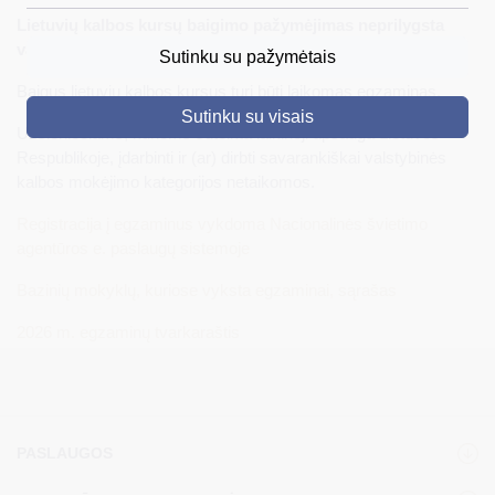
Lietuvių kalbos kursų baigimo pažymėjimas neprilygsta
DRUSKININKAI
valstybinės kalbos mokėjimo pažymėjimui.
Sutinku su pažymėtais
SKELBIMAI
Baigus lietuvių kalbos kursus turi būti laikomas egzaminas.
Sutinku su visais
TURIZMAS
Užsieniečiams, kuriems suteikta laikinoji apsauga Lietuvos
Respublikoje, įdarbinti ir (ar) dirbti savarankiškai valstybinės
VERSLAS
kalbos mokėjimo kategorijos netaikomos.
PROJEKTAI
Registracija į egzaminus vykdoma Nacionalinės švietimo
agentūros e. paslaugų sistemoje
ŠVIETIMAS
Bazinių mokyklų, kuriose vyksta egzaminai, sąrašas
REGISTRACIJA
2026 m. egzaminų tvarkaraštis
RENGINIAI
PASLAUGOS