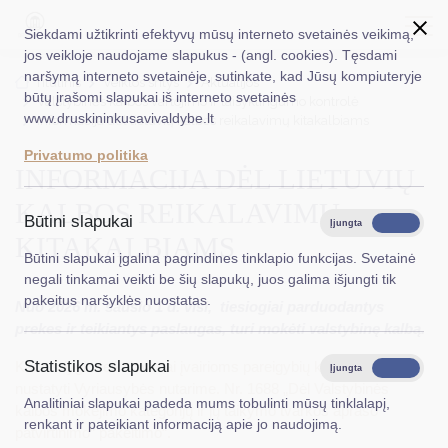
Siekdami užtikrinti efektyvų mūsų interneto svetainės veikimą,
jos veikloje naudojame slapukus - (angl. cookies). Tęsdami
naršymą interneto svetainėje, sutinkate, kad Jūsų kompiuteryje
EN
Ieškoti...
Titulinis
Veiklos sritys
Aktualijos
būtų įrašomi slapukai iš interneto svetainės
Valstybinės kalbos vartojimo ir taisyklingumo kontrolė
www.druskininkusavivaldybe.lt
Informacija dėl lietuvių kalbos reikalavimų kitakalbiams
Taryba
Privatumo politika
INFORMACIJA DĖL LIETUVIŲ
Meras
KALBOS REIKALAVIMŲ
Administracija
Būtini slapukai
Įjungta
Išjungta
KITAKALBIAMS
Veiklos sritys
Būtini slapukai įgalina pagrindines tinklapio funkcijas. Svetainė
negali tinkamai veikti be šių slapukų, juos galima išjungti tik
Teisinė informacija
pakeitus naršyklės nuostatas.
Nuo 2026 m. sausio 1 d. visi, tiesiogiai parduodantys
prekes ir teikiantys paslaugas, turi mokėti valstybinę kalbą.
Struktūra ir kontaktinė informacija
Statistikos slapukai
Kalbos lygio reikalavimai įvairioms pareigybių kategorijoms
Karjera
Įjungta
Išjungta
nustatyti Vyriausybės nutarime. Nr. 1688 „Dėl Valstybinės
Analitiniai slapukai padeda mums tobulinti mūsų tinklalapį,
DUK
kalbos mokėjimo kategorijų ir jų taikymo tvarkos aprašo
renkant ir pateikiant informaciją apie jo naudojimą.
patvirtinimo“ pakeitimo“.
PASLAUGOS