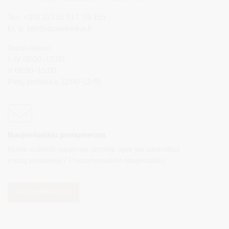
Tel.: +370 313 51 517, 59 159
El. p.
info@druskininkai.lt
Darbo laikas:
I–IV 08:00–17:00,
V 08:00–15:00
Pietų pertrauka 12:00–12:45
Naujienlaiškio prenumerata
Norite sužinoti naujienas pirmieji, apie jas paskelbus
mūsų svetainėje? Prenumeruokite naujienlaiškį.
PRENUMERUOTI