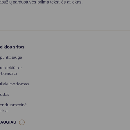
abužių parduotuvės priima tekstilės atliekas.
eiklos sritys
plinkosauga
rchitektūra ir
rbanistika
tliekų tvarkymas
ūstas
endruomeninė
eikla