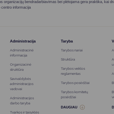
amos organizacijų bendradarbiavimas bei plėtojama gera praktika, kai dr
o centro informacija
Administracija
Taryba
V
Administracinė
Tarybos nariai
A
informacija
Struktūra
A
Organizacinė
u
Tarybos veiklos
struktūra
reglamentas
A
Savivaldybės
Tarybos posėdžiai
B
administracijos
vadovai
Tarybos komitetų
B
posėdžiai
v
Administracijos
darbo taryba
Tvarkos ir taisyklės