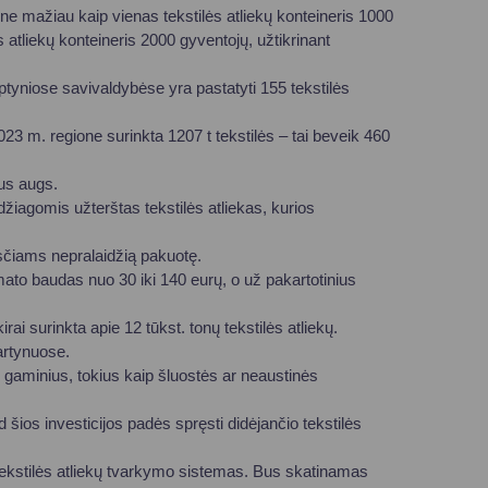
 ne mažiau kaip vienas tekstilės atliekų konteineris 1000
 atliekų konteineris 2000 gyventojų, užtikrinant
ptyniose savivaldybėse yra pastatyti 155 tekstilės
2023 m. regione surinkta 1207 t tekstilės – tai beveik 460
ius augs.
džiagomis užterštas tekstilės atliekas, kurios
kysčiams nepralaidžią pakuotę.
ato baudas nuo 30 iki 140 eurų, o už pakartotinius
ai surinkta apie 12 tūkst. tonų tekstilės atliekų.
artynuose.
s gaminius, tokius kaip šluostės ar neaustinės
 šios investicijos padės spręsti didėjančio tekstilės
ekstilės atliekų tvarkymo sistemas. Bus skatinamas