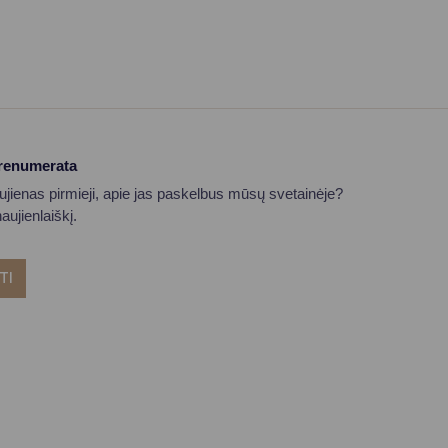
prenumerata
aujienas pirmieji, apie jas paskelbus mūsų svetainėje?
ujienlaiškį.
TI