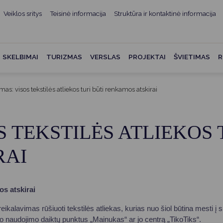
Veiklos sritys
Teisinė informacija
Struktūra ir kontaktinė informacija
mui
ė informacija
Teisės aktai
Struktūra ir kontaktinė
informacija
administracijos
Norminiai teisės aktai
SKELBIMAI
TURIZMAS
VERSLAS
PROJEKTAI
ŠVIETIMAS
R
Asmenų aptarnavimas
Teisės aktų projektai
kumentai
Konsultavimasis su
mas: visos tekstilės atliekos turi būti renkamos atskirai
Mero potvarkiai
visuomene
vencija
Tyrimai ir analizės
Savivaldybės įstaigos
ai
S TEKSTILĖS ATLIEKOS 
Valstybės garantuojama
Darbo grupės ir komisijos
ybės
teisinė pagalba
RAI
Seniūnijos
 remiami
Teisės aktų pažeidimai
Nuorodos
Galiojančio teisinio
mos atskirai
as ir apskaita
reguliavimo poveikio ex post
vertinimas
kalavimas rūšiuoti tekstilės atliekas, kurias nuo šiol būtina mesti į sp
struktūra
tinio naudojimo daiktų punktus „Mainukas“ ar jo centrą „TikoTiks“.