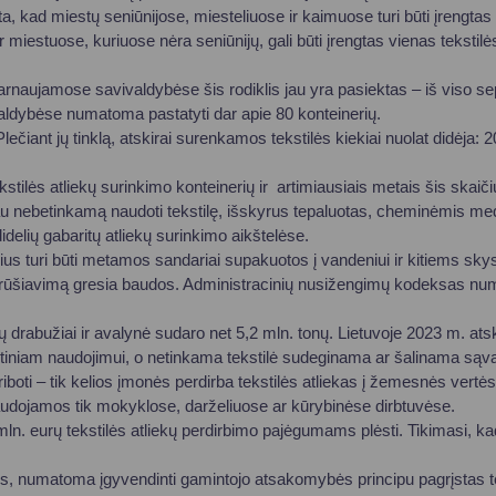
Vartotojų teisių apsauga
, kad miestų seniūnijose, miesteliuose ir kaimuose turi būti įrengtas
miestuose, kuriuose nėra seniūnijų, gali būti įrengtas vienas tekstilės
Pranešėjų apsauga
arnaujamose savivaldybėse šis rodiklis jau yra pasiektas – iš viso se
Asmens duomenų apsauga
valdybėse numatoma pastatyti dar apie 80 konteinerių.
Plečiant jų tinklą, atskirai surenkamos tekstilės kiekiai nuolat didėja: 
kstilės atliekų surinkimo konteinerių ir artimiausiais metais šis skaič
 jau nebetinkamą naudoti tekstilę, išskyrus tepaluotas, cheminėmis me
elių gabaritų atliekų surinkimo aikštelėse.
nerius turi būti metamos sandariai supakuotos į vandeniui ir kitiems s
 nerūšiavimą gresia baudos. Administracinių nusižengimų kodeksas num
 drabužiai ir avalynė sudaro net 5,2 mln. tonų. Lietuvoje 2023 m. atskir
otiniam naudojimui, o netinkama tekstilė sudeginama ar šalinama sąv
iboti – tik kelios įmonės perdirba tekstilės atliekas į žemesnės vertė
audojamos tik mokyklose, darželiuose ar kūrybinėse dirbtuvėse.
mln. eurų tekstilės atliekų perdirbimo pajėgumams plėsti. Tikimasi, kad
s, numatoma įgyvendinti gamintojo atsakomybės principu pagrįstas t