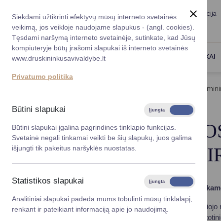
Taryba
Meras
Administracija
Siekdami užtikrinti efektyvų mūsų interneto svetainės
Karjera
DUK
veikimą, jos veikloje naudojame slapukus - (angl. cookies).
Registruokitės priėmi
Administracin
Tęsdami naršymą interneto svetainėje, sutinkate, kad Jūsų
kompiuteryje būtų įrašomi slapukai iš interneto svetainės
Darbotvarkė
Savivaldybės 
PASLAUGOS
DRUSKININKAI
www.druskininkusavivaldybe.lt
vadovai
Kontaktai
Privatumo politika
Planavimo do
Titulinis
Veiklos sritys
Atliekų tvarkymas
Primini
Vicemerai
Korupcijos pre
Būtini slapukai
Įjungta
Išjungta
Mero patarėja
Viešieji pirkim
PRIMINIMAS: VISO
Būtini slapukai įgalina pagrindines tinklapio funkcijas.
Svetainė negali tinkamai veikti be šių slapukų, juos galima
Lygios galim
RENKAMOS ATSKI
išjungti tik pakeitus naršyklės nuostatas.
Savivaldybės
projektai
Statistikos slapukai
Įjungta
Išjungta
Priminimas: visos tekstilės atliekos turi būti renka
Finansų valdym
Analitiniai slapukai padeda mums tobulinti mūsų tinklalapį,
2025 metus pasitikome su dar viena naujove: įsigaliojo rei
renkant ir pateikiant informaciją apie jo naudojimą.
Organizacinė 
gabaritų atliekų surinkimo aikšteles, atiduoti į pakarto