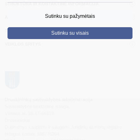
STRUKTŪRA IR KONTAKTINĖ INFORMACIJA
DRUSKININKAI
Sutinku su pažymėtais
ADMINISTRACIJA
SKELBIMAI
TARYBA
Sutinku su visais
TURIZMAS
VEIKLOS SRITYS
VERSLAS
PROJEKTAI
ŠVIETIMAS
REGISTRACIJA
RENGINIAI
Druskininkų savivaldybės administracija
Savivaldybės biudžetinė įstaiga,
Vilniaus al. 18, LT-66119
Druskininkai
Duomenys kaupiami ir saugomi Juridinių asmenų registre
Įstaigos kodas: 188776264