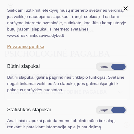
Siekdami užtikrinti efektyvų mūsų interneto svetainės veikimą,
jos veikloje naudojame slapukus - (angl. cookies). Tęsdami
naršymą interneto svetainėje, sutinkate, kad Jūsų kompiuteryje
EN
Ieškoti...
Titulinis
Veiklos sritys
Socialinė parama
būtų įrašomi slapukai iš interneto svetainės
Viskas vaikui ir šeimai
Socialinės paslaugos
www.druskininkusavivaldybe.lt
Psichologinė pagalba
Taryba
Privatumo politika
PSICHOLOGINĖ PAGALBA
Meras
Administracija
Būtini slapukai
Įjungta
Išjungta
Veiklos sritys
PSICHOLOGINĖ PAGALBA
Būtini slapukai įgalina pagrindines tinklapio funkcijas. Svetainė
negali tinkamai veikti be šių slapukų, juos galima išjungti tik
Teisinė informacija
pakeitus naršyklės nuostatas.
KONSULTACINĖ IR METODINĖ PAGALBA
Struktūra ir kontaktinė informacija
Statistikos slapukai
Karjera
Įjungta
Išjungta
Analitiniai slapukai padeda mums tobulinti mūsų tinklalapį,
DUK
PASLAUGOS
renkant ir pateikiant informaciją apie jo naudojimą.
PASLAUGOS