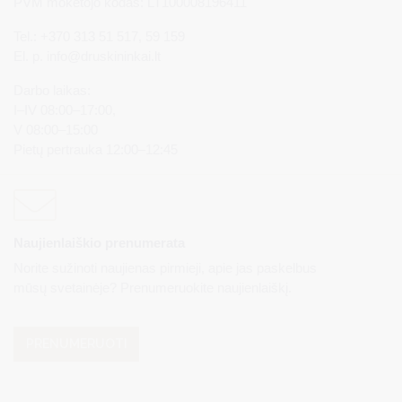
PVM mokėtojo kodas: LT100008196411
Tel.: +370 313 51 517, 59 159
El. p.
info@druskininkai.lt
Darbo laikas:
I–IV 08:00–17:00,
V 08:00–15:00
Pietų pertrauka 12:00–12:45
Naujienlaiškio prenumerata
Norite sužinoti naujienas pirmieji, apie jas paskelbus
mūsų svetainėje? Prenumeruokite naujienlaiškį.
PRENUMERUOTI