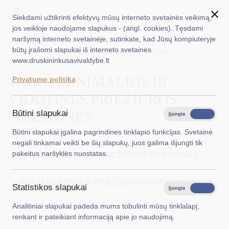
Siekdami užtikrinti efektyvų mūsų interneto svetainės veikimą,
jos veikloje naudojame slapukus - (angl. cookies). Tęsdami
naršymą interneto svetainėje, sutinkate, kad Jūsų kompiuteryje
EN
Ieškoti...
Titulinis
Veiklos sritys
Vaiko gerovė ir saugumas
būtų įrašomi slapukai iš interneto svetainės
Vaiko minimalios ir vidutinės priežiūros priemonės
www.druskininkusavivaldybe.lt
Taryba
VAIKO MINIMALIOS IR
Privatumo politika
Meras
VIDUTINĖS PRIEŽIŪROS
Administracija
PRIEMONĖS
Būtini slapukai
Įjungta
Išjungta
Veiklos sritys
Būtini slapukai įgalina pagrindines tinklapio funkcijas. Svetainė
negali tinkamai veikti be šių slapukų, juos galima išjungti tik
Teisinė informacija
pakeitus naršyklės nuostatas.
VAIKO MINIMALIOS PRIEŽIŪROS PRIEMONĖS
Struktūra ir kontaktinė informacija
VAIKO VIDUTINĖS PRIEŽIŪROS PRIEMONĖS
Statistikos slapukai
Karjera
Įjungta
Išjungta
Analitiniai slapukai padeda mums tobulinti mūsų tinklalapį,
DUK
renkant ir pateikiant informaciją apie jo naudojimą.
PASLAUGOS