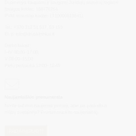
Duomenys kaupiami ir saugomi Juridinių asmenų registre
Įstaigos kodas: 188776264
PVM mokėtojo kodas: LT100008196411
Tel.: +370 313 51 517, 59 159
El. p.
info@druskininkai.lt
Darbo laikas:
I–IV 08:00–17:00,
V 08:00–15:00
Pietų pertrauka 12:00–12:45
Naujienlaiškio prenumerata
Norite sužinoti naujienas pirmieji, apie jas paskelbus
mūsų svetainėje? Prenumeruokite naujienlaiškį.
PRENUMERUOTI