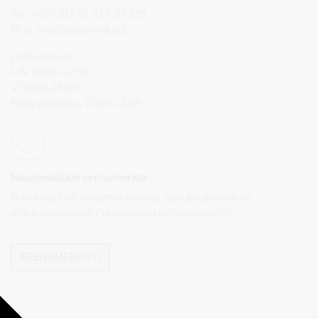
Tel.: +370 313 51 517, 59 159
El. p.
info@druskininkai.lt
Darbo laikas:
I–IV 08:00–17:00,
V 08:00–15:00
Pietų pertrauka 12:00–12:45
Naujienlaiškio prenumerata
Norite sužinoti naujienas pirmieji, apie jas paskelbus
mūsų svetainėje? Prenumeruokite naujienlaiškį.
PRENUMERUOTI