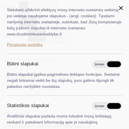
✖
A
Šriftas:
A
A
Siekdami užtikrinti efektyvų mūsų interneto svetainės veikimą,
jos veikloje naudojame slapukus - (angl. cookies). Tęsdami
Fonas:
Baltas
Juoda
naršymą interneto svetainėje, sutinkate, kad Jūsų kompiuteryje
EN
Ieškoti...
būtų įrašomi slapukai iš interneto svetainės
www.druskininkusavivaldybe.lt
Iliustracijos:
Rodyti
Slėpti
Taryba
Privatumo politika
*}
Meras
Titulinis
Administracija
Administracija
Būtini slapukai
Įjungta
Išjungta
Veiklos sritys
ADMINISTRACIJA
Būtini slapukai įgalina pagrindines tinklapio funkcijas. Svetainė
negali tinkamai veikti be šių slapukų, juos galima išjungti tik
Teisinė informacija
pakeitus naršyklės nuostatas.
Struktūra ir kontaktinė informacija
Statistikos slapukai
Karjera
Įjungta
Išjungta
PASLAUGOS
Analitiniai slapukai padeda mums tobulinti mūsų tinklalapį,
DUK
renkant ir pateikiant informaciją apie jo naudojimą.
STRUKTŪRA IR KONTAKTINĖ INFORMACIJA
PASLAUGOS