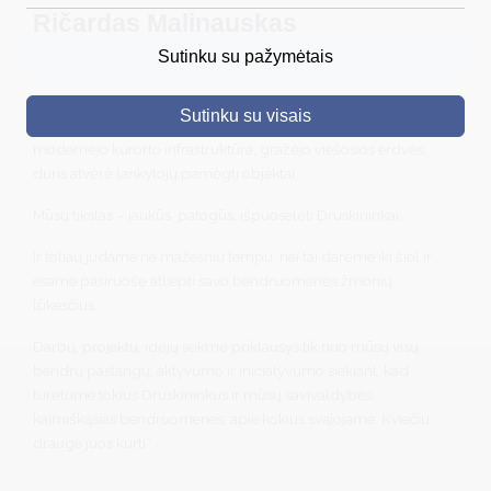
Ričardas Malinauskas
DRUSKININKAI
Sutinku su pažymėtais
„Druskininkai – Jūsų gyvenimo harmonijai.
SKELBIMAI
Iki šiol kartu su stipria ir draugiška Druskininkų krašto
Sutinku su visais
TURIZMAS
bendruomene pavyko pasiekti daug užsibrėžtų tikslų:
modernėjo kurorto infrastruktūra, gražėjo viešosios erdvės,
VERSLAS
duris atvėrė lankytojų pamėgti objektai.
PROJEKTAI
Mūsų tikslas – jaukūs, patogūs, išpuoselėti Druskininkai.
ŠVIETIMAS
Ir toliau judame ne mažesniu tempu, nei tai darėme iki šiol ir
esame pasiruošę atliepti savo bendruomenės žmonių
REGISTRACIJA
lūkesčius.
RENGINIAI
Darbų, projektų, idėjų sėkmė priklausys tik nuo mūsų visų
bendrų pastangų, aktyvumo ir iniciatyvumo siekiant, kad
turėtume tokius Druskininkus ir mūsų savivaldybės
kaimiškąsias bendruomenes, apie kokius svajojame. Kviečiu
drauge juos kurti“.