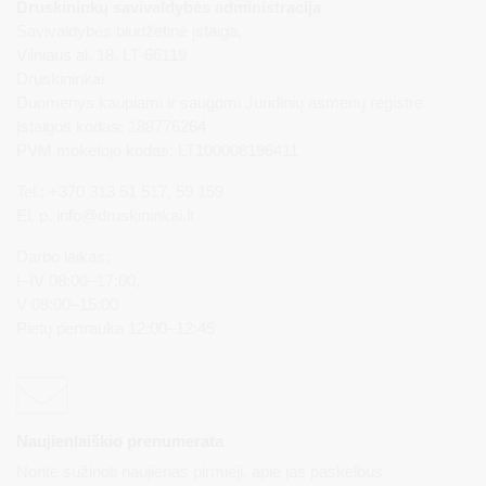
Druskininkų savivaldybės administracija
Savivaldybės biudžetinė įstaiga,
Vilniaus al. 18, LT-66119
Druskininkai
Duomenys kaupiami ir saugomi Juridinių asmenų registre
Įstaigos kodas: 188776264
PVM mokėtojo kodas: LT100008196411
Tel.: +370 313 51 517, 59 159
El. p.
info@druskininkai.lt
Darbo laikas:
I–IV 08:00–17:00,
V 08:00–15:00
Pietų pertrauka 12:00–12:45
Naujienlaiškio prenumerata
Norite sužinoti naujienas pirmieji, apie jas paskelbus