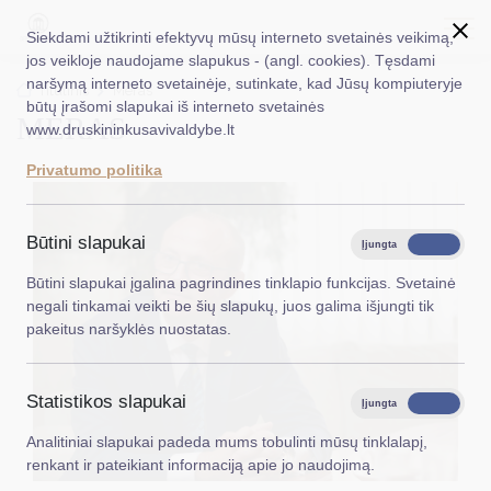
Siekdami užtikrinti efektyvų mūsų interneto svetainės veikimą,
jos veikloje naudojame slapukus - (angl. cookies). Tęsdami
naršymą interneto svetainėje, sutinkate, kad Jūsų kompiuteryje
EN
Ieškoti...
Titulinis
Meras
būtų įrašomi slapukai iš interneto svetainės
MERAS
www.druskininkusavivaldybe.lt
Taryba
Privatumo politika
Meras
Administracija
Būtini slapukai
Įjungta
Išjungta
Veiklos sritys
Būtini slapukai įgalina pagrindines tinklapio funkcijas. Svetainė
negali tinkamai veikti be šių slapukų, juos galima išjungti tik
Teisinė informacija
pakeitus naršyklės nuostatas.
Struktūra ir kontaktinė informacija
Statistikos slapukai
Karjera
Įjungta
Išjungta
Analitiniai slapukai padeda mums tobulinti mūsų tinklalapį,
DUK
renkant ir pateikiant informaciją apie jo naudojimą.
PASLAUGOS