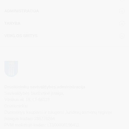
ADMINISTRACIJA
TARYBA
VEIKLOS SRITYS
Druskininkų savivaldybės administracija
Savivaldybės biudžetinė įstaiga,
Vilniaus al. 18, LT-66119
Druskininkai
Duomenys kaupiami ir saugomi Juridinių asmenų registre
Įstaigos kodas: 188776264
PVM mokėtojo kodas: LT100008196411