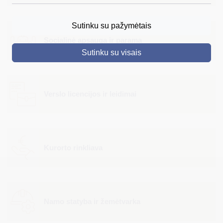
DRUSKININKAI
Sutinku su pažymėtais
SKELBIMAI
Socialinė apsauga ir parama
Sutinku su visais
TURIZMAS
VERSLAS
Verslo licencijos ir leidimai
PROJEKTAI
ŠVIETIMAS
REGISTRACIJA
Kurorto rinkliava
RENGINIAI
Namo statyba ir žemėtvarka