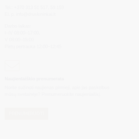
Tel.: +370 313 51 517, 59 159
El. p.
info@druskininkai.lt
Darbo laikas:
I–IV 08:00–17:00,
V 08:00–15:00
Pietų pertrauka 12:00–12:45
Naujienlaiškio prenumerata
Norite sužinoti naujienas pirmieji, apie jas paskelbus
mūsų svetainėje? Prenumeruokite naujienlaiškį.
PRENUMERUOTI