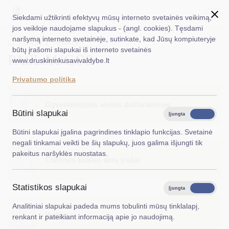
Siekdami užtikrinti efektyvų mūsų interneto svetainės veikimą,
jos veikloje naudojame slapukus - (angl. cookies). Tęsdami
naršymą interneto svetainėje, sutinkate, kad Jūsų kompiuteryje
EN
Ieškoti...
Titulinis
Paslaugos
būtų įrašomi slapukai iš interneto svetainės
PASLAUGOS
www.druskininkusavivaldybe.lt
Taryba
Privatumo politika
Meras
Gyvenamosios vietos deklaravimas
Administracija
Būtini slapukai
Įjungta
Išjungta
Veiklos sritys
Būtini slapukai įgalina pagrindines tinklapio funkcijas. Svetainė
negali tinkamai veikti be šių slapukų, juos galima išjungti tik
Teisinė informacija
pakeitus naršyklės nuostatas.
Civilinės būklės aktų įrašai
Struktūra ir kontaktinė informacija
Statistikos slapukai
Karjera
Įjungta
Išjungta
Analitiniai slapukai padeda mums tobulinti mūsų tinklalapį,
DUK
Vaikas +
renkant ir pateikiant informaciją apie jo naudojimą.
PASLAUGOS