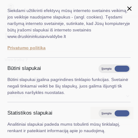
Siekdami užtikrinti efektyvų mūsų interneto svetainės veikimą,
jos veikloje naudojame slapukus - (angl. cookies). Tęsdami
naršymą interneto svetainėje, sutinkate, kad Jūsų kompiuteryje
EN
Ieškoti...
Titulinis
Karjera
būtų įrašomi slapukai iš interneto svetainės
KARJERA
www.druskininkusavivaldybe.lt
Taryba
Privatumo politika
Meras
Viso įrašų: 7
Administracija
Būtini slapukai
Įjungta
Išjungta
Veiklos sritys
Įstaiga
Būtini slapukai įgalina pagrindines tinklapio funkcijas. Svetainė
negali tinkamai veikti be šių slapukų, juos galima išjungti tik
Teisinė informacija
pakeitus naršyklės nuostatas.
Pareigybė
Struktūra ir kontaktinė informacija
Statistikos slapukai
IEŠKOTI
Karjera
Įjungta
Išjungta
Analitiniai slapukai padeda mums tobulinti mūsų tinklalapį,
DUK
renkant ir pateikiant informaciją apie jo naudojimą.
PASLAUGOS