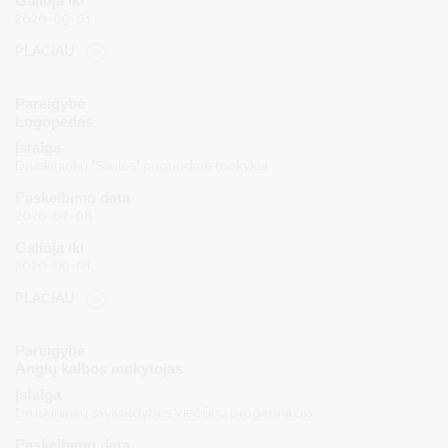
Galioja iki
2026-09-01
PLAČIAU
Pareigybė
Logopedas
Įstaiga
Druskininkų "Saulės" pagrindinė mokykla
Paskelbimo data
2026-07-08
Galioja iki
2026-09-01
PLAČIAU
Pareigybė
Anglų kalbos mokytojas
Įstaiga
Druskininkų savivaldybės Viečiūnų progimnazija
Paskelbimo data