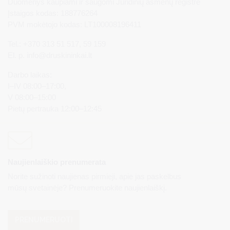
Duomenys kaupiami ir saugomi Juridinių asmenų registre
Įstaigos kodas: 188776264
PVM mokėtojo kodas: LT100008196411
Tel.: +370 313 51 517, 59 159
El. p.
info@druskininkai.lt
Darbo laikas:
I–IV 08:00–17:00,
V 08:00–15:00
Pietų pertrauka 12:00–12:45
Naujienlaiškio prenumerata
Norite sužinoti naujienas pirmieji, apie jas paskelbus
mūsų svetainėje? Prenumeruokite naujienlaiškį.
PRENUMERUOTI