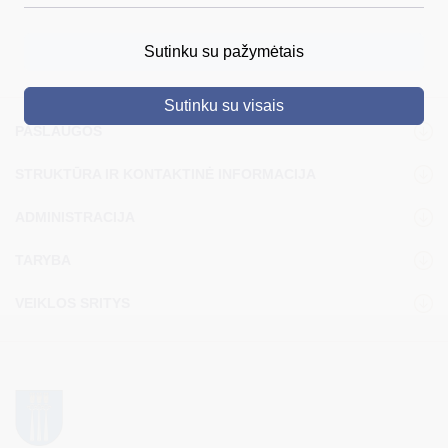
DRUSKININKAI
Sutinku su pažymėtais
SKELBIMAI
Sutinku su visais
TURIZMAS
PASLAUGOS
VERSLAS
STRUKTŪRA IR KONTAKTINĖ INFORMACIJA
PROJEKTAI
ADMINISTRACIJA
ŠVIETIMAS
TARYBA
REGISTRACIJA
VEIKLOS SRITYS
RENGINIAI