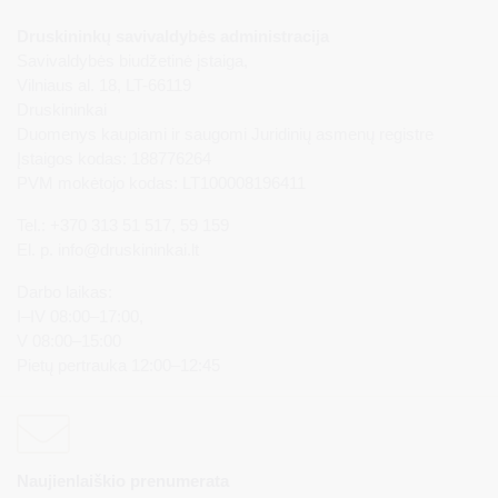
Druskininkų savivaldybės administracija
Savivaldybės biudžetinė įstaiga,
Vilniaus al. 18, LT-66119
Druskininkai
Duomenys kaupiami ir saugomi Juridinių asmenų registre
Įstaigos kodas: 188776264
PVM mokėtojo kodas: LT100008196411
Tel.: +370 313 51 517, 59 159
El. p.
info@druskininkai.lt
Darbo laikas:
I–IV 08:00–17:00,
V 08:00–15:00
Pietų pertrauka 12:00–12:45
Naujienlaiškio prenumerata