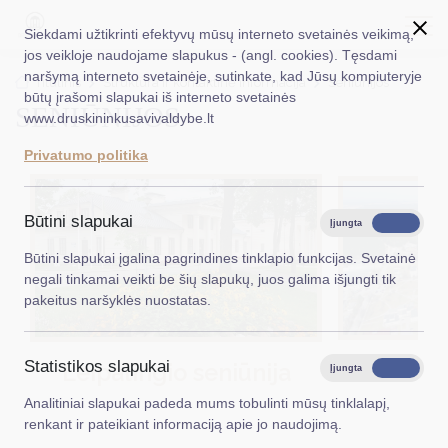
Siekdami užtikrinti efektyvų mūsų interneto svetainės veikimą,
jos veikloje naudojame slapukus - (angl. cookies). Tęsdami
naršymą interneto svetainėje, sutinkate, kad Jūsų kompiuteryje
EN
Ieškoti...
Titulinis
Struktūra ir kontaktinė informacija
Seniūnijos
būtų įrašomi slapukai iš interneto svetainės
SENIŪNIJOS
www.druskininkusavivaldybe.lt
Taryba
Privatumo politika
Meras
Administracija
Būtini slapukai
Įjungta
Išjungta
Veiklos sritys
Būtini slapukai įgalina pagrindines tinklapio funkcijas. Svetainė
negali tinkamai veikti be šių slapukų, juos galima išjungti tik
Teisinė informacija
pakeitus naršyklės nuostatas.
Struktūra ir kontaktinė informacija
Statistikos slapukai
Leipalingio seniūnija
Viečiū
Karjera
Įjungta
Išjungta
Analitiniai slapukai padeda mums tobulinti mūsų tinklalapį,
DUK
renkant ir pateikiant informaciją apie jo naudojimą.
PASLAUGOS