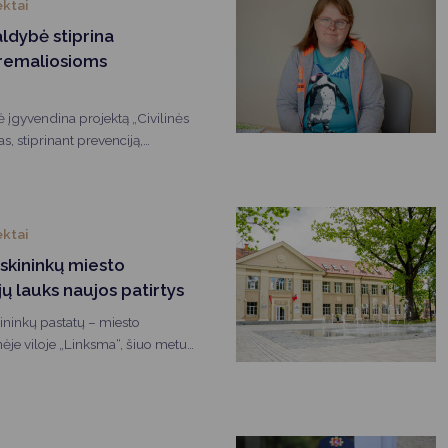
ektai
aldybė stiprina
remaliosioms
 įgyvendina projektą „Civilinės
, stiprinant prevenciją,
mą būtinų priemonių atsargomis
“. Jo tikslas – sustiprinti
mą ekstremaliosioms situacijoms
ąlygas gyventojams, kurie
ektai
aliosios situacijos atveju laikinai
skininkų miesto
ektyvinės apsaugos statiniuose.
ų lauks naujos patirtys
ininkų pastatų – miesto
inėje viloje „Linksma“, šiuo metu
nt tarptautinį projektą
torijos ir kultūros