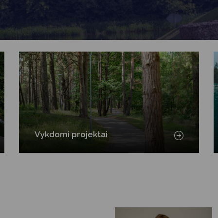
Vartotojų teisių apsauga
Pranešėjų apsauga
Asmens duomenų apsauga
Vykdomi projektai