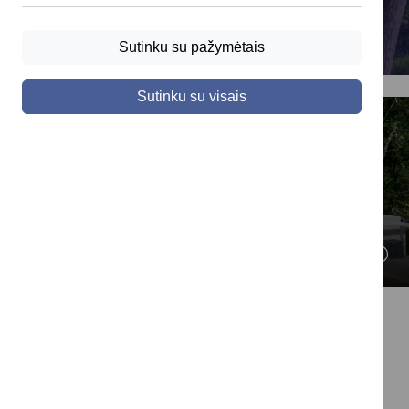
Sutinku su pažymėtais
Sutinku su visais
Įgyvendinti projektai
SUSIJUSIOS NAUJIENOS