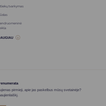
tliekų tvarkymas
ūstas
endruomeninė
eikla
prenumerata
aujienas pirmieji, apie jas paskelbus mūsų svetainėje?
ujienlaiškį.