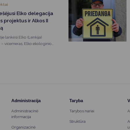
ektai
ešėjusi Elko delegacija
 projektus ir Alkos II
mą
e lankėsi Elko (Lenkija)
 – vicemeras, Elko ekologinio
 bei savivaldybės specialistai.
Administracija
Taryba
V
Administracinė
Tarybos nariai
A
informacija
Struktūra
A
Organizacinė
u