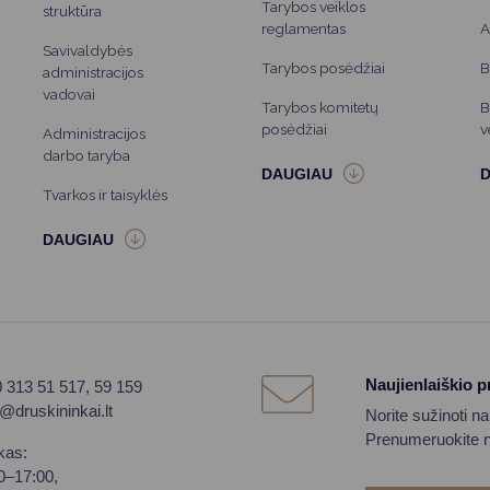
Tarybos veiklos
struktūra
reglamentas
A
Savivaldybės
Tarybos posėdžiai
B
administracijos
vadovai
Tarybos komitetų
B
posėdžiai
v
Administracijos
darbo taryba
Tvarkos ir taisyklės
Naujienlaiškio 
0 313 51 517, 59 159
o@druskininkai.lt
Norite sužinoti n
Prenumeruokite na
kas:
00–17:00,