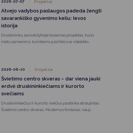
2026-07-07
Projektai
Atvejo vadybos paslaugos padeda žengti
savarankiško gyvenimo keliu: Ievos
istorija
Druskininkų savivaldybėje tęsiamas projektas, kurio
metu asmenims, turintiems psichikos ar intelekto
negalią, teikiamos atvejo vadybos paslaugos. Individuali
atvejo vadyba padeda ne tik projekto dalyviams, bet ir
jų artimiesiems – šeimos nelieka vienos spręsdamos
kasdienius iššūkius, nes viso proceso metu projekto
2026-06-10
Projektai
dalyvį lydi ir konsultuoja atvejo vadybininkas.
Švietimo centro skveras – dar viena jauki
erdvė druskininkiečiams ir kurorto
svečiams
Druskininkiečius ir kurorto svečius pasitinka atnaujintas
Švietimo centro skveras. Modernus fontanas, nauji
suoliukai, sutvarkyti želdynai ir pavėsį teikiantys ąžuolai
sukūrė jaukią erdvę poilsiui, susitikimams ir renginiams.