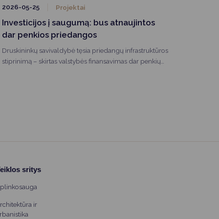
2026-05-25
Projektai
Investicijos į saugumą: bus atnaujintos
dar penkios priedangos
Druskininkų savivaldybė tęsia priedangų infrastruktūros
stiprinimą – skirtas valstybės finansavimas dar penkių
priedangų modernizavimui. Pasirašius finansavimo
sutartį, artimiausiu metu bus pradėti darbai „Atgimimo“
mokykloje, lopšelyje-darželyje „Bitutė“, įmonėje
„Druskininkų vandenys“, taip pat Leipalingio
progimnazijoje ir Leipalingio seniūnijoje. Projekto vertė
- 200 tūkst.eurų.
eiklos sritys
plinkosauga
rchitektūra ir
rbanistika