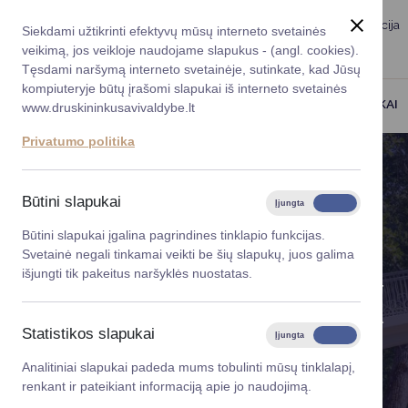
Taryba
Meras
Administracija
Siekdami užtikrinti efektyvų mūsų interneto svetainės
Karjera
DUK
veikimą, jos veikloje naudojame slapukus - (angl. cookies).
Registruokitės priėmi
Administracin
Tęsdami naršymą interneto svetainėje, sutinkate, kad Jūsų
kompiuteryje būtų įrašomi slapukai iš interneto svetainės
Darbotvarkė
Savivaldybės 
PASLAUGOS
DRUSKININKAI
www.druskininkusavivaldybe.lt
vadovai
Kontaktai
Privatumo politika
Planavimo do
Vicemerai
Korupcijos pre
Būtini slapukai
Įjungta
Išjungta
Mero patarėja
Viešieji pirkim
Būtini slapukai įgalina pagrindines tinklapio funkcijas.
Svetainė negali tinkamai veikti be šių slapukų, juos galima
Lygios galim
išjungti tik pakeitus naršyklės nuostatas.
PROJEKTAI
Savivaldybės
projektai
Statistikos slapukai
Įjungta
Išjungta
Finansų valdym
Analitiniai slapukai padeda mums tobulinti mūsų tinklalapį,
renkant ir pateikiant informaciją apie jo naudojimą.
Organizacinė 