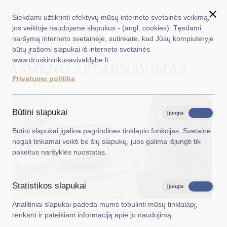
Siekdami užtikrinti efektyvų mūsų interneto svetainės veikimą,
jos veikloje naudojame slapukus - (angl. cookies). Tęsdami
naršymą interneto svetainėje, sutinkate, kad Jūsų kompiuteryje
EN
Ieškoti...
Titulinis
Struktūra ir kontaktinė informacija
būtų įrašomi slapukai iš interneto svetainės
Asmenų aptarnavimas
www.druskininkusavivaldybe.lt
ASMENŲ APTARNAVIMAS
Taryba
Privatumo politika
Meras
Administracija
Būtini slapukai
Įjungta
Išjungta
Veiklos sritys
Būtini slapukai įgalina pagrindines tinklapio funkcijas. Svetainė
negali tinkamai veikti be šių slapukų, juos galima išjungti tik
Teisinė informacija
pakeitus naršyklės nuostatas.
Struktūra ir kontaktinė informacija
Statistikos slapukai
Karjera
Įjungta
Išjungta
Analitiniai slapukai padeda mums tobulinti mūsų tinklalapį,
DUK
Išankstinė registracija konsultacijoms
renkant ir pateikiant informaciją apie jo naudojimą.
PASLAUGOS
Kviečiame lengvai ir greitai užsiregistruoti išankstinei