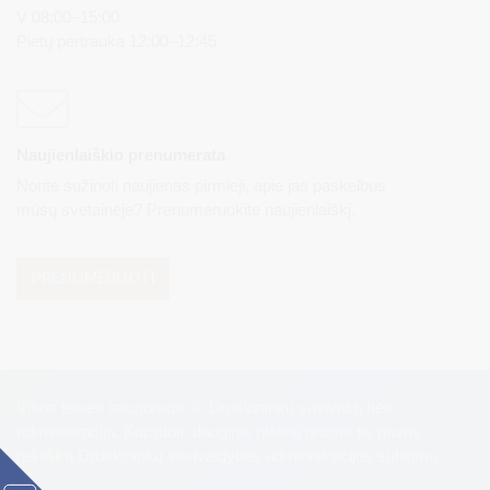
V 08:00–15:00
Pietų pertrauka 12:00–12:45
Naujienlaiškio prenumerata
Norite sužinoti naujienas pirmieji, apie jas paskelbus
mūsų svetainėje? Prenumeruokite naujienlaiškį.
PRENUMERUOTI
Visos teisės saugomos. © Druskininkų savivaldybės
administracija. Kopijuoti, dauginti, platinti galima tik gavus
raštišką Druskininkų savivaldybės administracijos sutikimą.