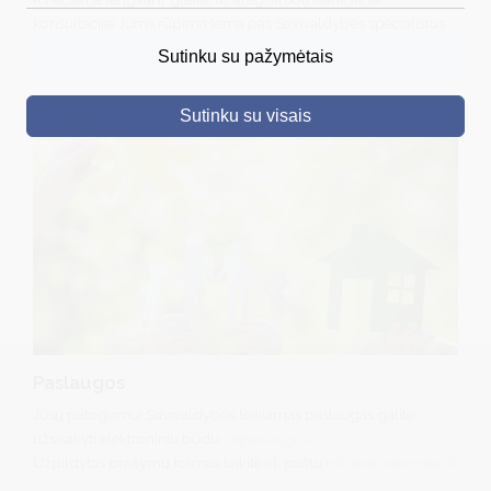
konsultacijai Jums rūpima tema pas Savivaldybės specialistus
DRUSKININKAI
patogiu laiku atvykstant į Savivaldybę arba esant poreikiui
Sutinku su pažymėtais
nuotoliniu būdu.
SKELBIMAI
Sutinku su visais
TURIZMAS
VERSLAS
PROJEKTAI
ŠVIETIMAS
REGISTRACIJA
RENGINIAI
Paslaugos
Jūsų patogumui Savivaldybės teikiamas paslaugas galite
užsisakyti elektroniniu būdu -
epaslaugos
Užpildytas prašymų formas teikite el. paštu
info@druskininkai.lt