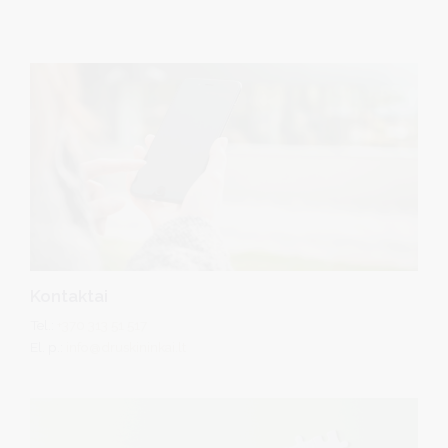
Kontaktai
Tel.:
+370 313 51 517
El. p.:
info@druskininkai.lt