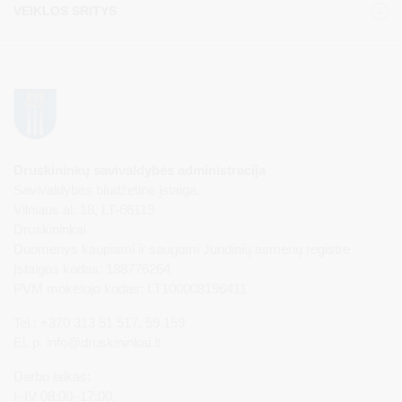
VEIKLOS SRITYS
Druskininkų savivaldybės administracija
Savivaldybės biudžetinė įstaiga,
Vilniaus al. 18, LT-66119
Druskininkai
Duomenys kaupiami ir saugomi Juridinių asmenų registre
Įstaigos kodas: 188776264
PVM mokėtojo kodas: LT100008196411
Tel.: +370 313 51 517, 59 159
El. p.
info@druskininkai.lt
Darbo laikas:
I–IV 08:00–17:00,