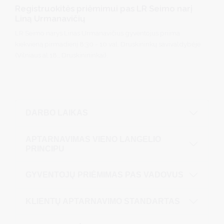
Registruokitės priėmimui pas LR Seimo narį
Liną Urmanavičių
LR Seimo narys Linas Urmanavičius gyventojus priima
kiekvieną pirmadienį 8:30 - 10 val. Druskininkų savivaldybėje
(Vilniaus al.18., Druskinininkai).
DARBO LAIKAS
APTARNAVIMAS VIENO LANGELIO
PRINCIPU
GYVENTOJŲ PRIĖMIMAS PAS VADOVUS
KLIENTŲ APTARNAVIMO STANDARTAS