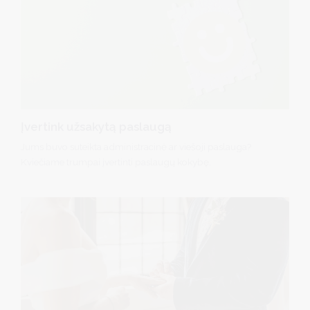
Įvertink užsakytą paslaugą
Jums buvo suteikta administracinė ar viešoji paslauga?
Kviečiame trumpai įvertinti paslaugų kokybę.