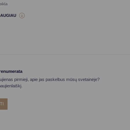
eikla
prenumerata
aujienas pirmieji, apie jas paskelbus mūsų svetainėje?
ujienlaiškį.
TI