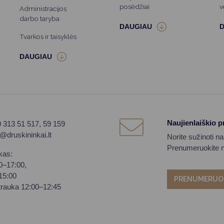
posėdžiai
v
Administracijos
darbo taryba
Tvarkos ir taisyklės
Naujienlaiškio 
0 313 51 517, 59 159
o@druskininkai.lt
Norite sužinoti n
Prenumeruokite na
kas:
00–17:00,
–15:00
PRENUMERUO
trauka 12:00–12:45