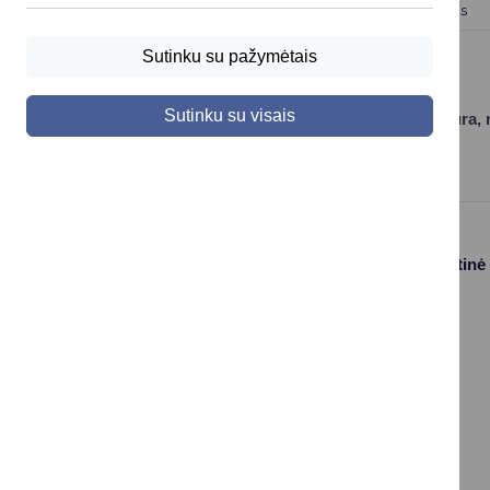
13:00 val.
Pasitarimas švietimo veiklos klausimais
Sutinku su pažymėtais
Darbotvarkė gali būti keičiama.
Sutinku su visais
Nenurodytomis valandomis
–
dokumentų peržiūra, n
Paslaugos
Struktūra ir kontaktinė
informacija
Gyvenamosios
Asmenų
vietos deklaravimas
aptarnavimas
Civilinės būklės
Kontaktai
aktų įrašai
Konsultavimasis su
Vaikas +
visuomene
Socialinė apsauga
Valdymo struktūros
ir parama