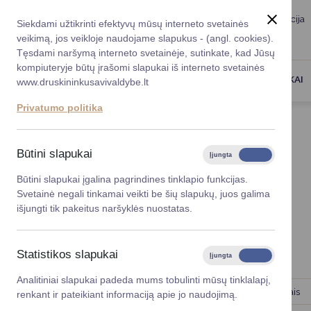
Taryba
Meras
Administracija
Siekdami užtikrinti efektyvų mūsų interneto svetainės
Karjera
DUK
veikimą, jos veikloje naudojame slapukus - (angl. cookies).
Registruokitės priėmi
Administracin
Tęsdami naršymą interneto svetainėje, sutinkate, kad Jūsų
kompiuteryje būtų įrašomi slapukai iš interneto svetainės
Darbotvarkė
Savivaldybės 
PASLAUGOS
DRUSKININKAI
www.druskininkusavivaldybe.lt
vadovai
Kontaktai
Privatumo politika
Planavimo do
Titulinis
Administracija
Darbotvarkė
Vicemerai
Korupcijos pre
Būtini slapukai
Įjungta
Išjungta
Mero patarėja
Viešieji pirkim
DARBOTVARKĖ
Būtini slapukai įgalina pagrindines tinklapio funkcijas.
Svetainė negali tinkamai veikti be šių slapukų, juos galima
Lygios galim
išjungti tik pakeitus naršyklės nuostatas.
Savivaldybės
2026 m. rugpjūčio 7 d.
projektai
Statistikos slapukai
Įjungta
Išjungta
8:00 val.
Pasitarimas su savivaldybės vadovais
Finansų valdym
Analitiniai slapukai padeda mums tobulinti mūsų tinklalapį,
10:00 val.
Pasitarimas miesto tvarkymo klausimais
renkant ir pateikiant informaciją apie jo naudojimą.
Organizacinė 