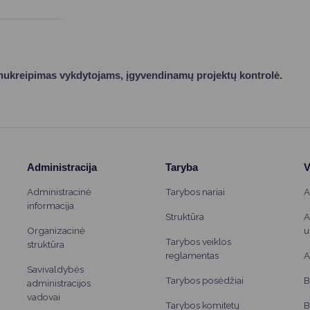
Vartotojų teisių apsauga
Pranešėjų apsauga
Asmens duomenų apsauga
ukreipimas vykdytojams, įgyvendinamų projektų kontrolė.
Administracija
Taryba
V
Administracinė
Tarybos nariai
A
informacija
Struktūra
A
Organizacinė
u
Tarybos veiklos
struktūra
reglamentas
A
Savivaldybės
Tarybos posėdžiai
B
administracijos
vadovai
Tarybos komitetų
B