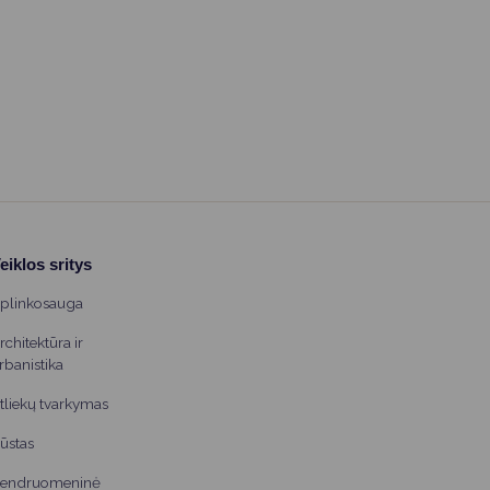
eiklos sritys
plinkosauga
rchitektūra ir
rbanistika
tliekų tvarkymas
ūstas
endruomeninė