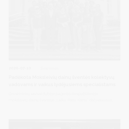
2026-07-10
Švietimas
Padėkota Moksleivių dainų šventės kolektyvų
vadovams ir vaikus lydėjusiems specialistams
Druskininkų savivaldybėje pagerbti Respublikinėje
moksleivių dainų šventėje „Laiku. Ratu. Kartu“ dalyvavusius
jaunuosius druskininkiečius rengę kolektyvų vadovai ir
šventėje juos lydėję mokytojai ir visuomenės sveikatos
specialistai. Savivaldybės meras R. Malinauskas ir vicemerė
D. Brown padėkojo jiems už profesionalų darbą, kantrybę,