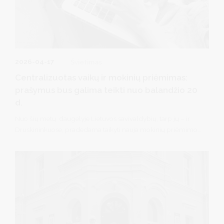
2026-04-17
Švietimas
Centralizuotas vaikų ir mokinių priėmimas:
prašymus bus galima teikti nuo balandžio 20
d.
Nuo šių metų daugelyje Lietuvos savivaldybių, tarp jų – ir
Druskininkuose, pradedama taikyti nauja mokinių priėmimo į
mokyklas tvarka – prašymai bus teikiami per nacionalinę
Centralizuotą priėmimo į švietimo programas informacinę
sistemą (CPIS).