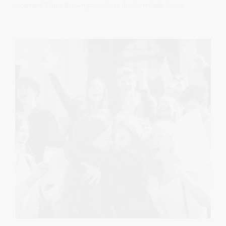
vicemerė Diana Brown pasveikino druskininkietę Laurą
Gardžiulevičienę, Mykolo Romerio universitete (MRU)
apgynusią socialinių mokslų daktarės disertaciją.