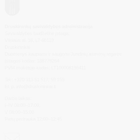
Druskininkų savivaldybės administracija
Savivaldybės biudžetinė įstaiga,
Vilniaus al. 18, LT-66119
Druskininkai
Duomenys kaupiami ir saugomi Juridinių asmenų registre
Įstaigos kodas: 188776264
PVM mokėtojo kodas: LT100008196411
Tel.: +370 313 51 517, 59 159
El. p.
info@druskininkai.lt
Darbo laikas:
I–IV 08:00–17:00,
V 08:00–15:00
Pietų pertrauka 12:00–12:45