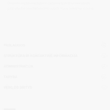
Druskininkų savivaldybė ir Lietuvos sporto universitetas
pasirašė bendradarbiavimo sutartį, kuria siekiama stiprinti
partnerystę mokslo, sveikatinimo, specialistų rengimo ir
inovacijų srityse. Bendradarbiavimas leis dar glaudžiau
susieti akademines žinias su Druskininkuose sukaupta
sveikatinimo praktika bei prisidės prie kurorto, kaip
sveikatinimo ir ilgaamžiškumo centro, plėtros.
PASLAUGOS
STRUKTŪRA IR KONTAKTINĖ INFORMACIJA
ADMINISTRACIJA
TARYBA
VEIKLOS SRITYS