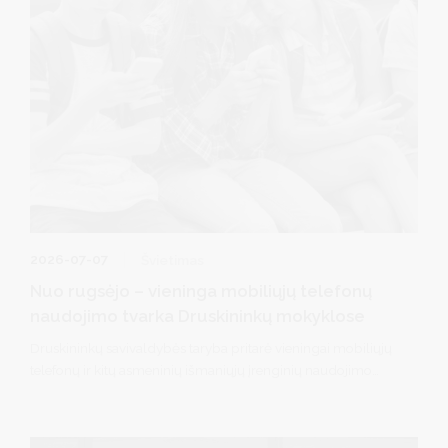
2026-07-07
Švietimas
Nuo rugsėjo – vieninga mobiliųjų telefonų
naudojimo tvarka Druskininkų mokyklose
Druskininkų savivaldybės taryba pritarė vieningai mobiliųjų
telefonų ir kitų asmeninių išmaniųjų įrenginių naudojimo
tvarkai visose savivaldybės bendrojo ugdymo mokyklose
nuo rugsėjo 1 d.