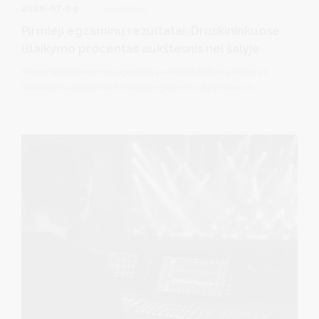
2026-07-09
Švietimas
Pirmieji egzaminų rezultatai: Druskininkuose
išlaikymo procentas aukštesnis nei šalyje
Nacionalinė švietimo agentūra paskelbė lietuvių kalbos ir
literatūros valstybinio brandos egzamino išplėstinio ir
bendrojo kursų bei matematikos valstybinio brandos
egzamino išplėstinio ir bendrojo kursų pagrindinės sesijos
valstybinių brandos egzaminų rezultatus.