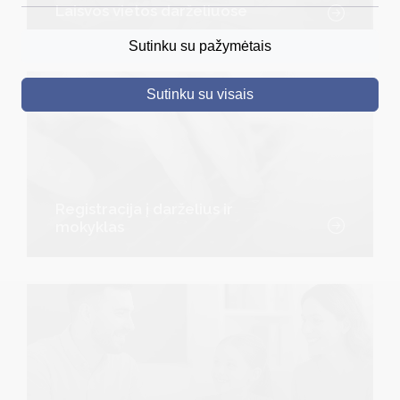
Laisvos vietos darželiuose
DRUSKININKAI
Sutinku su pažymėtais
SKELBIMAI
Sutinku su visais
TURIZMAS
VERSLAS
PROJEKTAI
ŠVIETIMAS
Registracija į darželius ir
mokyklas
REGISTRACIJA
RENGINIAI