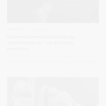
2026-07-07
Švietimas
Druskininkų savivaldybei reikalingų
specialybių sąraše - dar dvi naujos
pareigybės
Praėjusią savaitę posėdžiavusi Druskininkų savivaldybės
Taryba pritarė, kad Druskininkams reikalingų profesijų sąrašą
papildytų dar dvi pareigybės: muzikos technologas
(garsistas) ir renginių techninio aptarnavimo darbuotojas
(technikas/apšvietėjas).