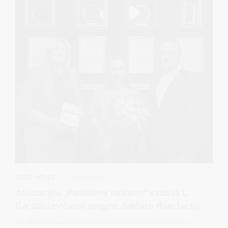
atsidavimą ir indėlį ugdant jaunąją kartą bei garsinant
Druskininkų vardą visoje Lietuvoje.
2026-07-10
Švietimas
Asociacijos „Padėkime vaikams“ vadovė L.
Gardžiulevičienė apgynė daktaro disertaciją
Druskininkų savivaldybės meras Ričardas Malinauskas ir