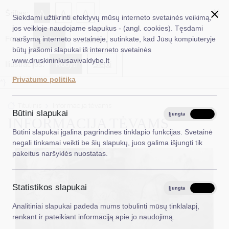
✖
A
Šriftas:
A
A
Siekdami užtikrinti efektyvų mūsų interneto svetainės veikimą,
jos veikloje naudojame slapukus - (angl. cookies). Tęsdami
Fonas:
Baltas
Juoda
naršymą interneto svetainėje, sutinkate, kad Jūsų kompiuteryje
EN
Ieškoti...
būtų įrašomi slapukai iš interneto svetainės
www.druskininkusavivaldybe.lt
Iliustracijos:
Rodyti
Slėpti
Taryba
Privatumo politika
*}
Meras
Titulinis
Informacija tėvams
Administracija
Būtini slapukai
Įjungta
Išjungta
INFORMACIJA TĖVAMS
Veiklos sritys
Būtini slapukai įgalina pagrindines tinklapio funkcijas. Svetainė
negali tinkamai veikti be šių slapukų, juos galima išjungti tik
Teisinė informacija
pakeitus naršyklės nuostatas.
Struktūra ir kontaktinė informacija
Statistikos slapukai
Karjera
Įjungta
Išjungta
Analitiniai slapukai padeda mums tobulinti mūsų tinklalapį,
DUK
renkant ir pateikiant informaciją apie jo naudojimą.
PASLAUGOS