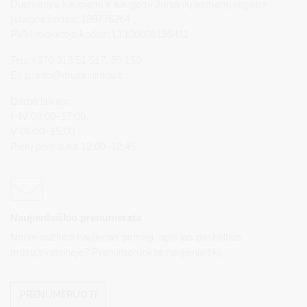
Duomenys kaupiami ir saugomi Juridinių asmenų registre
Įstaigos kodas: 188776264
PVM mokėtojo kodas: LT100008196411
Tel.: +370 313 51 517, 59 159
El. p.
info@druskininkai.lt
Darbo laikas:
I–IV 08:00–17:00,
V 08:00–15:00
Pietų pertrauka 12:00–12:45
Naujienlaiškio prenumerata
Norite sužinoti naujienas pirmieji, apie jas paskelbus
mūsų svetainėje? Prenumeruokite naujienlaiškį.
PRENUMERUOTI