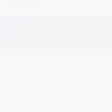
Visos teisės saugomos. © Druskininkų savivaldybės
administracija. Kopijuoti, dauginti, platinti galima tik gavus
raštišką Druskininkų savivaldybės administracijos sutikimą.