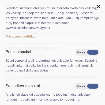
Siekdami užtikrinti efektyvų mūsų interneto svetainės veikimą,
jos veikloje naudojame slapukus - (angl. cookies). Tęsdami
naršymą interneto svetainėje, sutinkate, kad Jūsų kompiuteryje
EN
Ieškoti...
Titulinis
Meras
Gyvenimo aprašymas
būtų įrašomi slapukai iš interneto svetainės
www.druskininkusavivaldybe.lt
GYVENIMO APRAŠYMAS
Taryba
Privatumo politika
Meras
Aldona Jankauskienė
Administracija
Būtini slapukai
Įjungta
Išjungta
Gimimo data: 1968 03 09
Veiklos sritys
Būtini slapukai įgalina pagrindines tinklapio funkcijas. Svetainė
negali tinkamai veikti be šių slapukų, juos galima išjungti tik
Išsilavinimas
Teisinė informacija
pakeitus naršyklės nuostatas.
1986
Vilniaus universitetas – Žurnalistika (magistras)
Struktūra ir kontaktinė informacija
-1991 m.
Statistikos slapukai
Karjera
Įjungta
Išjungta
1986 m.
Varėnos rajono Marcinkonių vidurinė mokykla
Analitiniai slapukai padeda mums tobulinti mūsų tinklalapį,
DUK
Darbo
renkant ir pateikiant informaciją apie jo naudojimą.
patirtis
PASLAUGOS