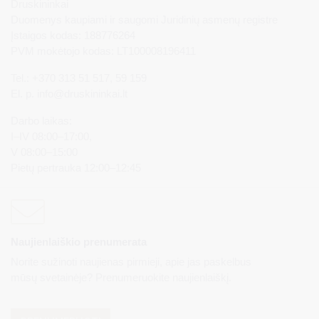
Druskininkai
Duomenys kaupiami ir saugomi Juridinių asmenų registre
Įstaigos kodas: 188776264
PVM mokėtojo kodas: LT100008196411
Tel.: +370 313 51 517, 59 159
El. p.
info@druskininkai.lt
Darbo laikas:
I–IV 08:00–17:00,
V 08:00–15:00
Pietų pertrauka 12:00–12:45
Naujienlaiškio prenumerata
Norite sužinoti naujienas pirmieji, apie jas paskelbus
mūsų svetainėje? Prenumeruokite naujienlaiškį.