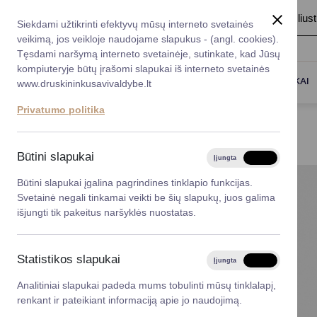
A
Šriftas:
A
A
Fonas:
Baltas
Juoda
Ilius
Taryba
Meras
Administracija
Siekdami užtikrinti efektyvų mūsų interneto svetainės
Karjera
DUK
veikimą, jos veikloje naudojame slapukus - (angl. cookies).
*}
Registruokitės priėmi
Administracin
Tęsdami naršymą interneto svetainėje, sutinkate, kad Jūsų
kompiuteryje būtų įrašomi slapukai iš interneto svetainės
Titulinis
Meras
Mero patarėja
Darbotvarkė
Savivaldybės 
PASLAUGOS
DRUSKININKAI
www.druskininkusavivaldybe.lt
vadovai
Kontaktai
MERO PATARĖJA
Privatumo politika
Planavimo do
Vicemerai
Korupcijos pre
Būtini slapukai
Įjungta
Išjungta
Mero patarėja
Viešieji pirkim
Būtini slapukai įgalina pagrindines tinklapio funkcijas.
Svetainė negali tinkamai veikti be šių slapukų, juos galima
Lygios galim
išjungti tik pakeitus naršyklės nuostatas.
Savivaldybės
projektai
Statistikos slapukai
Įjungta
Išjungta
Finansų valdym
Analitiniai slapukai padeda mums tobulinti mūsų tinklalapį,
renkant ir pateikiant informaciją apie jo naudojimą.
Organizacinė 