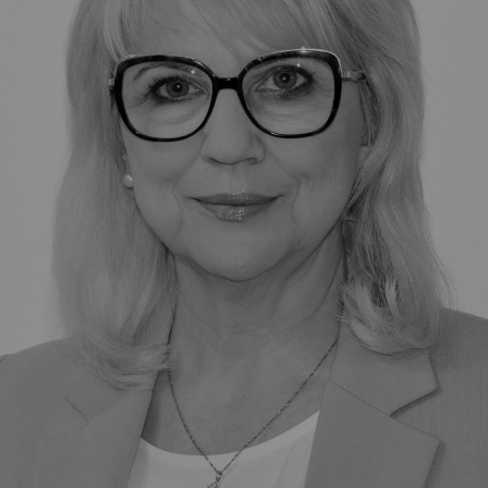
Vartotojų teisių apsauga
Pranešėjų apsauga
Asmens duomenų apsauga