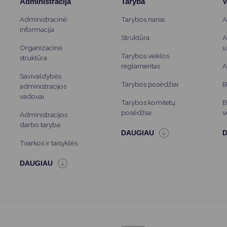
Administracija
Taryba
V
Administracinė
Tarybos nariai
A
informacija
Struktūra
A
Organizacinė
u
Tarybos veiklos
struktūra
reglamentas
A
Savivaldybės
Tarybos posėdžiai
B
administracijos
vadovai
Tarybos komitetų
B
posėdžiai
v
Administracijos
darbo taryba
Tvarkos ir taisyklės