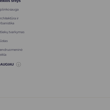
eiklos sritys
plinkosauga
rchitektūra ir
rbanistika
tliekų tvarkymas
ūstas
endruomeninė
eikla