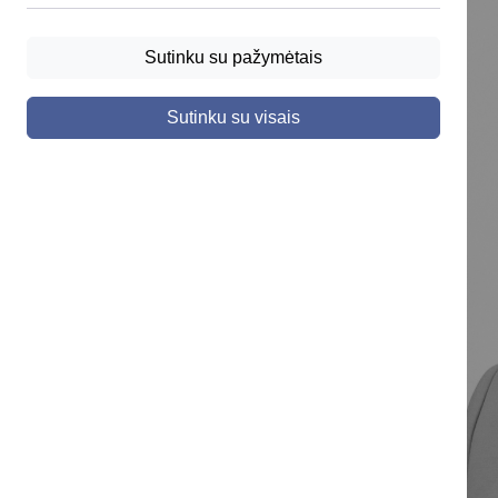
Sutinku su pažymėtais
Sutinku su visais