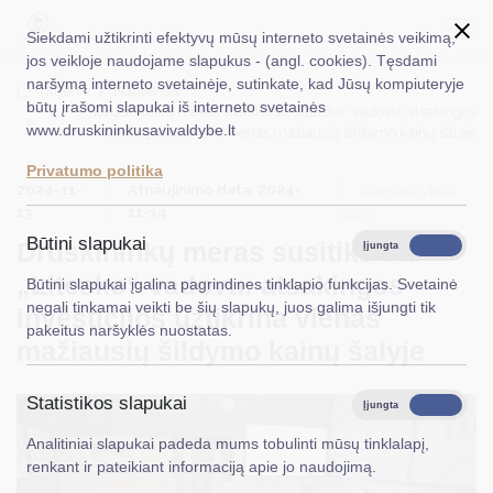
Siekdami užtikrinti efektyvų mūsų interneto svetainės veikimą,
jos veikloje naudojame slapukus - (angl. cookies). Tęsdami
naršymą interneto svetainėje, sutinkate, kad Jūsų kompiuteryje
EN
Ieškoti...
Titulinis
Naujienos
būtų įrašomi slapukai iš interneto svetainės
Druskininkų meras susitiko su „Litesko“ vadovu: atsakingos
www.druskininkusavivaldybe.lt
investicijos užtikrina vienas mažiausių šildymo kainų šalyje
Taryba
Privatumo politika
2024-11-
Atnaujinimo data: 2024-
Meras
Savivaldybės
13
11-14
ūkis
Administracija
Būtini slapukai
Druskininkų meras susitiko su
Įjungta
Išjungta
Veiklos sritys
„Litesko“ vadovu: atsakingos
Būtini slapukai įgalina pagrindines tinklapio funkcijas. Svetainė
negali tinkamai veikti be šių slapukų, juos galima išjungti tik
investicijos užtikrina vienas
Teisinė informacija
pakeitus naršyklės nuostatas.
mažiausių šildymo kainų šalyje
Struktūra ir kontaktinė informacija
Statistikos slapukai
Karjera
Įjungta
Išjungta
Analitiniai slapukai padeda mums tobulinti mūsų tinklalapį,
DUK
renkant ir pateikiant informaciją apie jo naudojimą.
PASLAUGOS