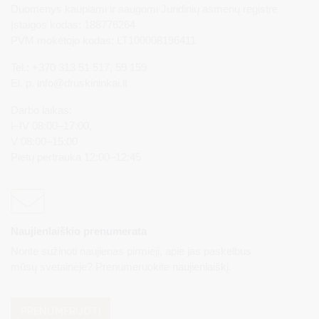
Duomenys kaupiami ir saugomi Juridinių asmenų registre
Įstaigos kodas: 188776264
PVM mokėtojo kodas: LT100008196411
Tel.: +370 313 51 517, 59 159
El. p.
info@druskininkai.lt
Darbo laikas:
I–IV 08:00–17:00,
V 08:00–15:00
Pietų pertrauka 12:00–12:45
Naujienlaiškio prenumerata
Norite sužinoti naujienas pirmieji, apie jas paskelbus
mūsų svetainėje? Prenumeruokite naujienlaiškį.
PRENUMERUOTI