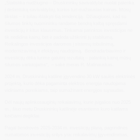
„Statistika nudžiugino – Druskininkų savivaldybė nuolat patenka
į dešimtuką savivaldybių, kurios turi mažiausias kainas. Mūsų
tikslas – ir toliau išlaikyti šią tendenciją. Džiaugiuosi, kad su
šilumos tinklų nuomininku randame bendrą kalbą spręsdami
investicijų ir kitus klausimus. Tinkamai parinktos investicijos ne
tik nedidina kainų, bet ir padeda užtikrinti jų stabilumą.
Reikalingos investicijos daromos į sistemų tobulinimą,
modernizavimą ir efektyvų naudojimą. Bendradarbiavimo ir
investicijų dėka turime galutinį rezultatą – palankią kainą mūsų
šilumos vartotojams“, – sakė meras R. Malinauskas.
2024 m. Druskininkų katilinė įgyvendino 30 kW saulės elektrinės
projektą, kurio dėka pagaminta elektros energija naudojama
vidiniams poreikiams, taip sumažinant energijos sąnaudas.
Dėl naujų aplinkosauginių reikalavimų, kurie įsigalios nuo 2025
m., šiuo metu Druskininkų katilinėje esantiems kuro katilams
keičiami degikliai.
Pagal bendrovės 2025-2034 m. investicijų planą, pagrindinės
numatomos investicijų sritys yra: reikalavimų įgyvendinimas,