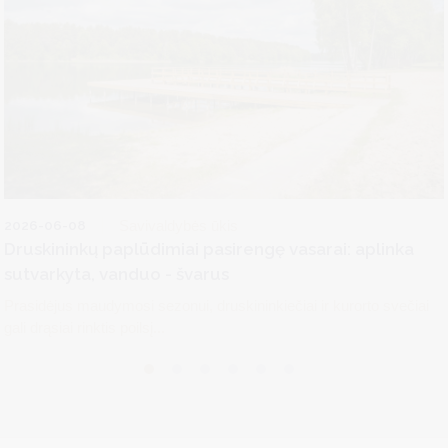
2026-06-08
Savivaldybės ūkis
Druskininkų paplūdimiai pasirengę vasarai: aplinka
sutvarkyta, vanduo - švarus
Prasidėjus maudymosi sezonui, druskininkiečiai ir kurorto svečiai
gali drąsiai rinktis poilsį...