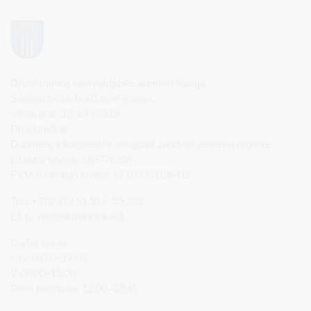
Druskininkų savivaldybės administracija
Savivaldybės biudžetinė įstaiga,
Vilniaus al. 18, LT-66119
Druskininkai
Duomenys kaupiami ir saugomi Juridinių asmenų registre
Įstaigos kodas: 188776264
PVM mokėtojo kodas: LT100008196411
Tel.: +370 313 51 517, 59 159
El. p.
info@druskininkai.lt
Darbo laikas:
I–IV 08:00–17:00,
V 08:00–15:00
Pietų pertrauka 12:00–12:45