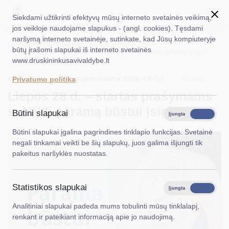
Siekdami užtikrinti efektyvų mūsų interneto svetainės veikimą,
jos veikloje naudojame slapukus - (angl. cookies). Tęsdami
naršymą interneto svetainėje, sutinkate, kad Jūsų kompiuteryje
EN
Ieškoti...
Titulinis
Naujienos
būtų įrašomi slapukai iš interneto svetainės
Liepos 28 d. – startas prašymams suteikti paramą būstui įsigyti
www.druskininkusavivaldybe.lt
Taryba
2025-07-21
Atnaujinimo data: 2025-08-04
Būstas
Privatumo politika
Meras
Liepos 28 d. – startas prašymams
Administracija
suteikti paramą būstui įsigyti
Būtini slapukai
Įjungta
Išjungta
Veiklos sritys
Būtini slapukai įgalina pagrindines tinklapio funkcijas. Svetainė
negali tinkamai veikti be šių slapukų, juos galima išjungti tik
Teisinė informacija
pakeitus naršyklės nuostatas.
Struktūra ir kontaktinė informacija
Statistikos slapukai
Karjera
Įjungta
Išjungta
Analitiniai slapukai padeda mums tobulinti mūsų tinklalapį,
DUK
renkant ir pateikiant informaciją apie jo naudojimą.
PASLAUGOS