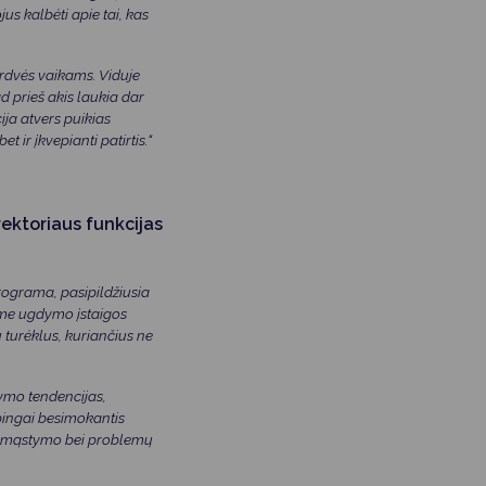
s kalbėti apie tai, kas
rdvės vaikams. Viduje
d prieš akis laukia dar
ja atvers puikias
 ir įkvepianti patirtis.“
rektoriaus funkcijas
ograma, pasipildžiusia
ome ugdymo įstaigos
ų turėklus, kuriančius ne
ymo tendencijas,
ingai besimokantis
nio mąstymo bei problemų