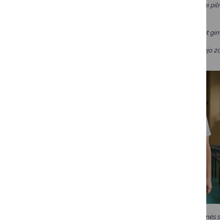
Džiaugiamės turėdami piln
mokiniui.
O svarbiausia – šiemet gim
Kviečiame visus rugsėjo 20 
Mokyklos bendruomenės sut