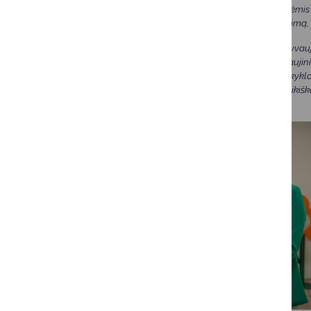
pradėsime ne tradicinėmis 
svarbiausia – pasitikėjim
Džiaugiamės, kad dalyvauj
atlikti kosmetiniai atnauji
didesni pokyčiai – mokyklo
galimybes kurti šiuolaikišką