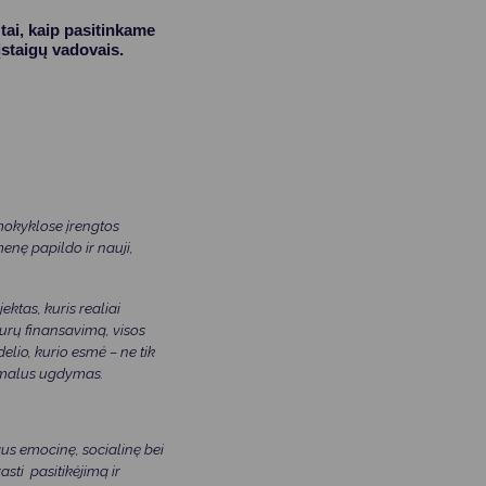
tai, kaip pasitinkame
staigų vadovais.
mokyklose įrengtos
enę papildo ir nauji,
ktas, kuris realiai
urų finansavimą, visos
lio, kurio esmė – ne tik
ormalus ugdymas.
aus emocinę, socialinę bei
sti pasitikėjimą ir