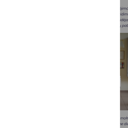
Akcentuojama ir mokėjimo 
ugdantis per patirtį, žaid
atsineša savitą patirtį, i
atneš daug prasmingų patir
Taigi pradėkime šiuos moksl
būtent todėl mes esame did