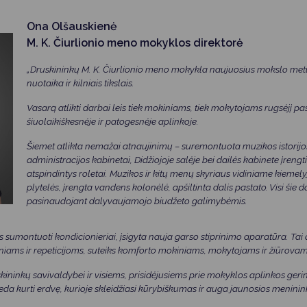
Ona Olšauskienė
M. K. Čiurlionio meno mokyklos direktorė
„Druskininkų M. K. Čiurlionio meno mokykla naujuosius mokslo met
nuotaika ir kilniais tikslais.
Vasarą atlikti darbai leis tiek mokiniams, tiek mokytojams rugsėjį pasi
šiuolaikiškesnėje ir patogesnėje aplinkoje.
Šiemet atlikta nemažai atnaujinimų – suremontuota muzikos istorijos
administracijos kabinetai, Didžiojoje salėje bei dailės kabinete įrengt
atspindintys roletai. Muzikos ir kitų menų skyriaus vidiniame kiemely
plytelės, įrengta vandens kolonėlė, apšiltinta dalis pastato. Visi šie 
pasinaudojant dalyvaujamojo biudžeto galimybėmis.
s sumontuoti kondicionieriai, įsigyta nauja garso stiprinimo aparatūra. Tai
niams ir repeticijoms, suteiks komforto mokiniams, mokytojams ir žiūrova
ininkų savivaldybei ir visiems, prisidėjusiems prie mokyklos aplinkos geri
eda kurti erdvę, kurioje skleidžiasi kūrybiškumas ir auga jaunosios meninin