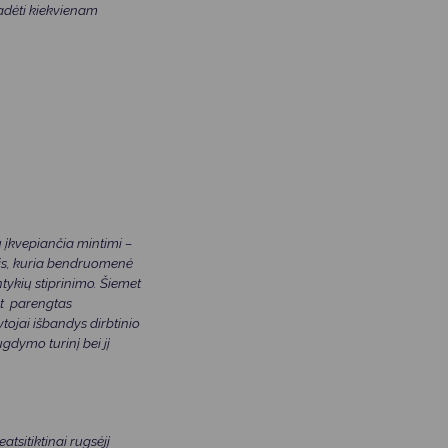
adėti kiekvienam
įkvepiančia mintimi –
ptis, kuria bendruomenė
tykių stiprinimo. Šiemet
nt parengtas
ojai išbandys dirbtinio
gdymo turinį bei jį
sitiktinai rugsėjį