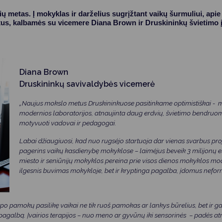
ų metas. Į mokyklas ir darželius sugrįžtant vaikų šurmuliui, apie 
s, kalbamės su vicemere Diana Brown ir Druskininkų švietimo į
Diana Brown
Druskininkų savivaldybės vicemerė
„Naujus mokslo metus Druskininkuose pasitinkame optimistiškai - 
modernios laboratorijos, atnaujinta daug erdvių, švietimo bendruom
motyvuoti vadovai ir pedagogai.
Labai džiaugiuosi, kad nuo rugsėjo startuoja dar vienas svarbus proje
pagerins vaikų kasdienybę mokyklose – laimėjus beveik 3 milijonų e
miesto ir seniūnijų mokyklos pereina prie visos dienos mokyklos mode
ilgesnis buvimas mokykloje, bet ir kryptinga pagalba, įdomus nef
 po pamokų pasilikę vaikai ne tik ruoš pamokas ar lankys būrelius, bet ir g
agalbą. Įvairios terapijos – nuo meno ar gyvūnų iki sensorinės – padės atra