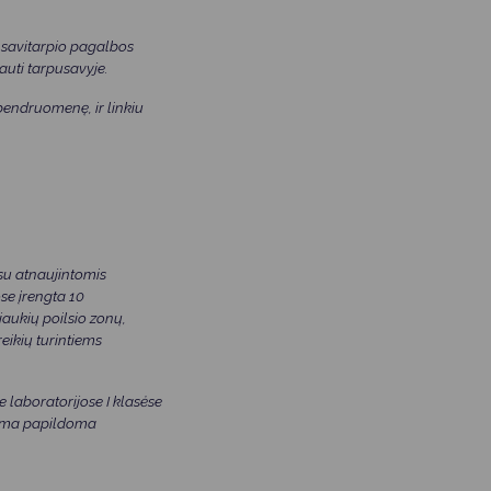
, savitarpio pagalbos
auti tarpusavyje.
bendruomenę, ir linkiu
su atnaujintomis
se įrengta 10
jaukių poilsio zonų,
eikių turintiems
 laboratorijose I klasėse
iama papildoma