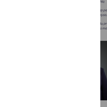
stiprinti emocinį intelektą.
Tėvai bei mokytojai taip p
grupėmis, kuriose mokysis,
Artėjančių mokslo metų pr
toliau kartu kurti tokias m