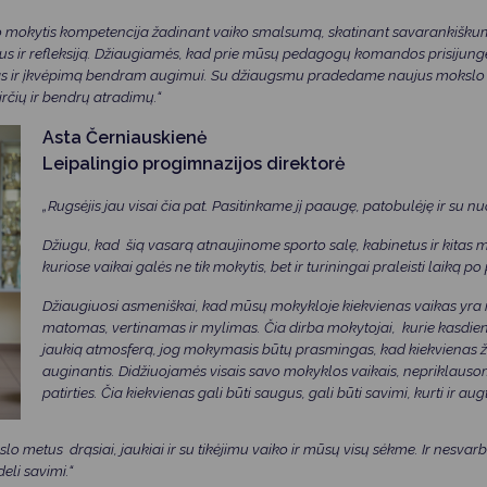
mokytis kompetencija žadinant vaiko smalsumą, skatinant savarankiškumą
imus ir refleksiją. Džiaugiamės, kad prie mūsų pedagogų komandos prisijungė
dėjas ir įkvėpimą bendram augimui. Su džiaugsmu pradedame naujus mokslo 
čių ir bendrų atradimų.“
Asta Černiauskienė
Leipalingio progimnazijos direktorė
„Rugsėjis jau visai čia pat. Pasitinkame jį paaugę, patobulėję ir su n
Džiugu, kad šią vasarą atnaujinome sporto salę, kabinetus ir kitas 
kuriose vaikai galės ne tik mokytis, bet ir turiningai praleisti laiką 
Džiaugiuosi asmeniškai, kad mūsų mokykloje kiekvienas vaikas yr
matomas, vertinamas ir mylimas. Čia dirba mokytojai, kurie kasdien k
jaukią atmosferą, jog mokymasis būtų prasmingas, kad kiekvienas ži
auginantis. Didžiuojamės visais savo mokyklos vaikais, nepriklauso
patirties. Čia kiekvienas gali būti saugus, gali būti savimi, kurti ir augt
o metus drąsiai, jaukiai ir su tikėjimu vaiko ir mūsų visų sėkme. Ir nesvar
eli savimi.“