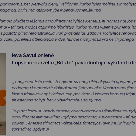
pamokomis, bet „Vertybių dienų“ veiklomis, kurios kvies mokinius ir mokytoju
ą, pagarbą, atvirumą, atsakomybę ir bendruomeniškumą.
amojo biudžeto lėšomis atnaujintas mokyklos kiemelis, kuriamos naujos e
nimai – tai tarsi mažos atgimimo kibirkštys, kurios mums visiems primena, ka
s pastato pilna rekonstrukcija, kuri prasidės jau 2026 m. Mokyklos renovaci
, vaikų poreikius atliepiančią erdvę, kurioje mokymasis yra ne tik pareiga, bet
Ieva Savulionienė
Lopšelio-darželio „Bitutė“ pavaduotoja, vykdanti di
„Į naujus mokslo metus žengiame su nauja ikimokyklinio ugdymo pr
pedagogų komanda ir dalinai atnaujinta aplinka. Vasarą atnaujin
kiemo trinkeles ir apšvietimą, taip pat vieno iš įstaigos korpusų laipt
tik estetikos pokytį, bet ir užtikrinančius saugumą.
Taip pat kartu su bendruomene, orientuodamiesi į šiandienines ugd
atnaujinome ikimokyklinio ugdymo programą, kurios centre – kūryb
vaikas. Dėmesys skiriamas vaizduotės, fantazijos lavinimui ir kriti
sprendimo ugdymui.