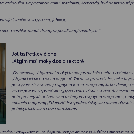
ai atsinaujinusią pagalbos vaikui specialistų komandą, kuri pasirengusi p
nazija švenčia savo 50 metų jubiliejų!
dieną susitikti, pabūti drauge ir pasidžiaugti bendryste.“
Jolita Petkevičienė
„Atgimimo“ mokyklos direktorė
„Druskininkų „Atgimimo“ mokykla naujus mokslo metus pasitinka su 
„Atgimti kiekvieną dieną augimui“. Tai ne tik gražus šūkis, bet ir kry
pasiryžusi eiti: nuo naujų ugdymo formų, programų iki kasdienių san
visose pakapose pradėsime įgyvendinti Lietuvos Junior Achieveme
antreprenerystės ir finansinio raštingumo ugdymo programas, mokyt
intelekto platformą „EduvaAI“, kuri padės efektyviau personalizuoti u
pritaikyti kiekvieno vaiko poreikiams.
arimu 2025–2026 m. m. švyturiu tampa emocinės kultūros stiprinimas. Neat