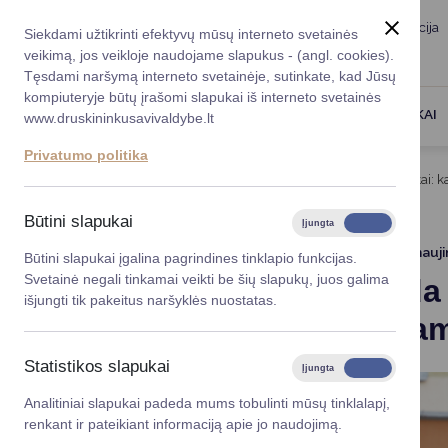
Taryba
Meras
Administracija
Siekdami užtikrinti efektyvų mūsų interneto svetainės
Karjera
DUK
veikimą, jos veikloje naudojame slapukus - (angl. cookies).
Registruokitės priėmi
Administracin
Tęsdami naršymą interneto svetainėje, sutinkate, kad Jūsų
kompiuteryje būtų įrašomi slapukai iš interneto svetainės
Darbotvarkė
Savivaldybės 
PASLAUGOS
DRUSKININKAI
www.druskininkusavivaldybe.lt
vadovai
Kontaktai
Privatumo politika
Planavimo do
Titulinis
Naujienos
Prasideda nauji mokslo metai: k
Vicemerai
Korupcijos pre
Būtini slapukai
Įjungta
Išjungta
Mero patarėja
Viešieji pirkim
2025-08-28
Atnauj
Būtini slapukai įgalina pagrindines tinklapio funkcijas.
Svetainė negali tinkamai veikti be šių slapukų, juos galima
Prasideda 
Lygios galim
išjungti tik pakeitus naršyklės nuostatas.
pasitinka
Savivaldybės
projektai
Statistikos slapukai
Įjungta
Išjungta
Finansų valdym
Analitiniai slapukai padeda mums tobulinti mūsų tinklalapį,
renkant ir pateikiant informaciją apie jo naudojimą.
Organizacinė 