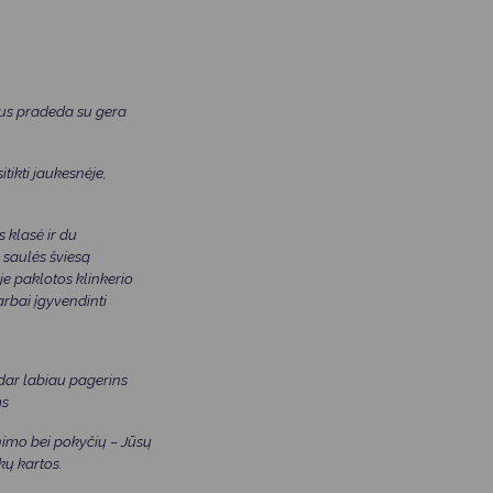
us pradeda su gera
tikti jaukesnėje,
 klasė ir du
i saulės šviesą
je paklotos klinkerio
darbai įgyvendinti
 dar labiau pagerins
ms
nimo bei pokyčių – Jūsų
kų kartos.