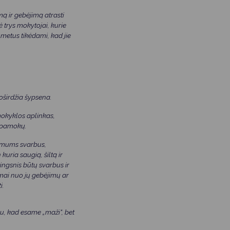
 ir gebėjimą atrasti
 trys mokytojai, kurie
metus tikėdami, kad jie
uoširdžia šypsena.
mokyklos aplinkas,
po pamokų.
a mums svarbus,
uria saugią, šiltą ir
ngsnis būtų svarbus ir
mai nuo jų gebėjimų ar
i.
bu, kad esame „maži“, bet