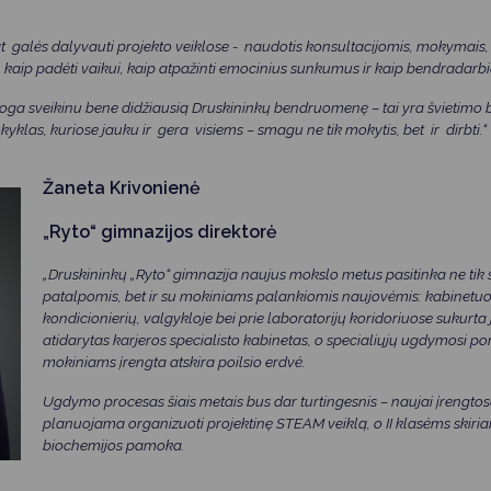
at galės dalyvauti projekto veiklose - naudotis konsultacijomis, mokymais
 kaip padėti vaikui, kaip atpažinti emocinius sunkumus ir kaip bendradarbi
oga sveikinu bene didžiausią Druskininkų bendruomenę – tai yra švietimo 
okyklas, kuriose jauku ir gera visiems – smagu ne tik mokytis, bet ir dirbti.“
Žaneta Krivonienė
„Ryto“ gimnazijos direktorė
„Druskininkų „Ryto“ gimnazija naujus mokslo metus pasitinka ne tik 
patalpomis, bet ir su mokiniams palankiomis naujovėmis: kabinetuo
kondicionierių, valgykloje bei prie laboratorijų koridoriuose sukurta 
atidarytas karjeros specialisto kabinetas, o specialiųjų ugdymosi por
mokiniams įrengta atskira poilsio erdvė.
Ugdymo procesas šiais metais bus dar turtingesnis – naujai įrengtose
planuojama organizuoti projektinę STEAM veiklą, o II klasėms skir
biochemijos pamoka.