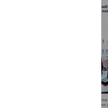
Rugsėjis – naujų pradži
naujuosius mokslo metu
Tai reiškia, kad mokyklose
kitą reikalingą mokymosi p