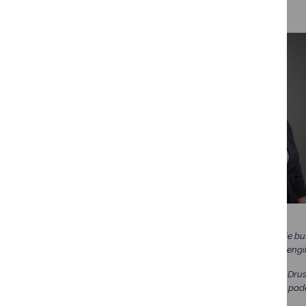
Rudenį Didžiojoje salėje bu
sąlygas koncertams, rengi
Nuoširdžiai dėkojame Drusk
palaikymas ir rūpestis pad