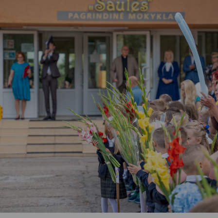
Vartotojų teisių apsauga
Pranešėjų apsauga
Asmens duomenų apsauga