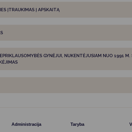
Vartotojų teisių apsauga
ES ĮTRAUKIMAS Į APSKAITĄ
Pranešėjų apsauga
Asmens duomenų apsauga
AS
EPRIKLAUSOMYBĖS GYNĖJUI, NUKENTĖJUSIAM NUO 1991 M. S
KĖJIMAS
Administracija
Taryba
V