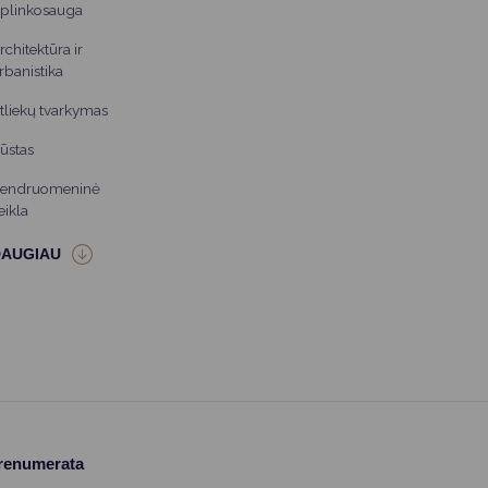
plinkosauga
rchitektūra ir
rbanistika
tliekų tvarkymas
ūstas
endruomeninė
eikla
prenumerata