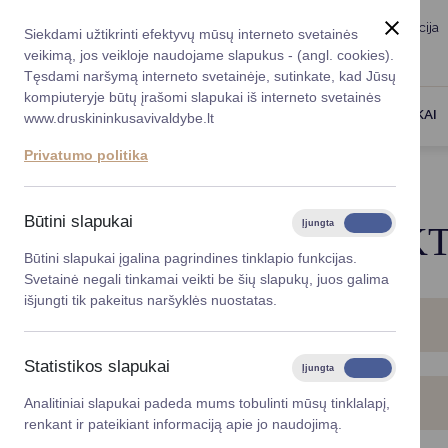
Taryba
Meras
Administracija
Siekdami užtikrinti efektyvų mūsų interneto svetainės
Karjera
DUK
veikimą, jos veikloje naudojame slapukus - (angl. cookies).
Registruokitės priėmi
Administracin
Tęsdami naršymą interneto svetainėje, sutinkate, kad Jūsų
kompiuteryje būtų įrašomi slapukai iš interneto svetainės
Darbotvarkė
Savivaldybės 
PASLAUGOS
DRUSKININKAI
www.druskininkusavivaldybe.lt
vadovai
Kontaktai
Privatumo politika
Planavimo do
Titulinis
Paslaugos
Artimojo netektis
Vicemerai
Korupcijos pre
Būtini slapukai
Įjungta
Išjungta
ARTIMOJO NETEKT
Mero patarėja
Viešieji pirkim
Būtini slapukai įgalina pagrindines tinklapio funkcijas.
Svetainė negali tinkamai veikti be šių slapukų, juos galima
Lygios galim
išjungti tik pakeitus naršyklės nuostatas.
MIRTIES REGISTRAVIMAS
Savivaldybės
projektai
Statistikos slapukai
Įjungta
Išjungta
Finansų valdym
LEIDIMŲ LAIDOTI IŠDAVIMAS
Analitiniai slapukai padeda mums tobulinti mūsų tinklalapį,
renkant ir pateikiant informaciją apie jo naudojimą.
Organizacinė 