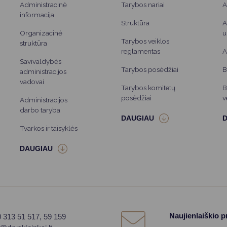
Administracinė
Tarybos nariai
A
informacija
Struktūra
A
Organizacinė
u
Tarybos veiklos
struktūra
reglamentas
A
Savivaldybės
Tarybos posėdžiai
B
administracijos
vadovai
Tarybos komitetų
B
posėdžiai
v
Administracijos
darbo taryba
Tvarkos ir taisyklės
Naujienlaiškio 
0 313 51 517, 59 159