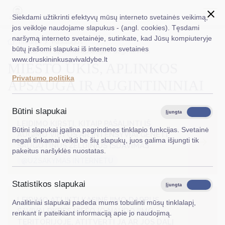
Siekdami užtikrinti efektyvų mūsų interneto svetainės veikimą,
jos veikloje naudojame slapukus - (angl. cookies). Tęsdami
naršymą interneto svetainėje, sutinkate, kad Jūsų kompiuteryje
EN
Ieškoti...
Titulinis
Paslaugos
būtų įrašomi slapukai iš interneto svetainės
Miesto ūkis, aplinkos apsauga ir augintininiai
www.druskininkusavivaldybe.lt
MIESTO ŪKIS, APLINKOS
Taryba
Privatumo politika
APSAUGA IR AUGINTININIAI
Meras
Administracija
Būtini slapukai
Įjungta
Išjungta
LEIDIMO KIRSTI, KITAIP PAŠALINTI IŠ
Veiklos sritys
Būtini slapukai įgalina pagrindines tinklapio funkcijas. Svetainė
AUGIMO VIETOS AR INTENSYVIAI GENĖTI
negali tinkamai veikti be šių slapukų, juos galima išjungti tik
SAUGOTINUS ŽELDINIUS IŠDAVIMAS
Teisinė informacija
pakeitus naršyklės nuostatas.
@UŽSAKYMAS INTERNETU
Struktūra ir kontaktinė informacija
Statistikos slapukai
Karjera
Įjungta
Išjungta
LEIDIMO ATLIKTI KASINĖJIMO DARBUS
Analitiniai slapukai padeda mums tobulinti mūsų tinklalapį,
DUK
SAVIVALDYBĖS VIEŠOJO NAUDOJIMO
renkant ir pateikiant informaciją apie jo naudojimą.
TERITORIJOJE, ATITVERTI JĄ AR JOS DALĮ
PASLAUGOS