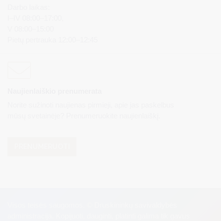
Darbo laikas:
I–IV 08:00–17:00,
V 08:00–15:00
Pietų pertrauka 12:00–12:45
Naujienlaiškio prenumerata
Norite sužinoti naujienas pirmieji, apie jas paskelbus
mūsų svetainėje? Prenumeruokite naujienlaiškį.
PRENUMERUOTI
Visos teisės saugomos. © Druskininkų savivaldybės
administracija. Kopijuoti, dauginti, platinti galima tik gavus