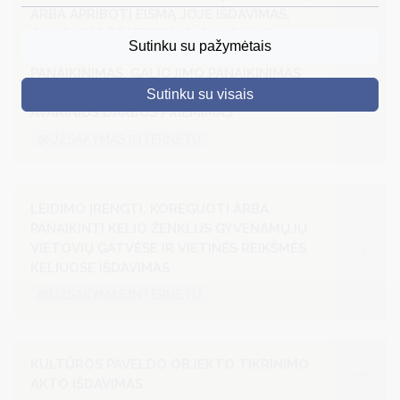
ARBA APRIBOTI EISMĄ JOJE IŠDAVIMAS,
DRUSKININKAI
GALIOJIMO PRATĘSIMAS, GALIOJIMO
Sutinku su pažymėtais
SUSTABDYMAS, GALIOJIMO SUSTABDYMO
SKELBIMAI
PANAIKINIMAS, GALIOJIMO PANAIKINIMAS
ARBA PRANEŠIMO APIE BAIGTUS VYKDYTI
Sutinku su visais
TURIZMAS
AVARINIUS DARBUS PRIĖMIMAS
VERSLAS
@UŽSAKYMAS INTERNETU
PROJEKTAI
ŠVIETIMAS
LEIDIMO ĮRENGTI, KOREGUOTI ARBA
PANAIKINTI KELIO ŽENKLUS GYVENAMŲJŲ
REGISTRACIJA
VIETOVIŲ GATVĖSE IR VIETINĖS REIKŠMĖS
KELIUOSE IŠDAVIMAS
RENGINIAI
@UŽSAKYMAS INTERNETU
KULTŪROS PAVELDO OBJEKTO TIKRINIMO
AKTO IŠDAVIMAS