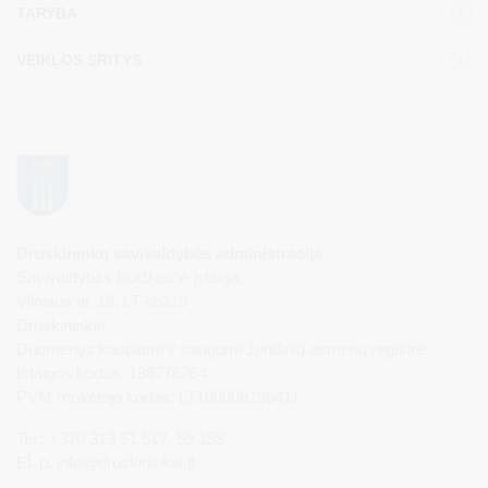
TARYBA
VEIKLOS SRITYS
Druskininkų savivaldybės administracija
Savivaldybės biudžetinė įstaiga,
Vilniaus al. 18, LT-66119
Druskininkai
Duomenys kaupiami ir saugomi Juridinių asmenų registre
Įstaigos kodas: 188776264
PVM mokėtojo kodas: LT100008196411
Tel.: +370 313 51 517, 59 159
El. p.
info@druskininkai.lt