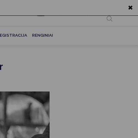
✖
EN
Ieškoti...
EGISTRACIJA
RENGINIAI
r