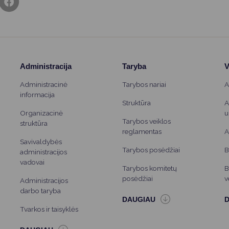
Administracija
Taryba
V
Administracinė
Tarybos nariai
A
informacija
Struktūra
A
Organizacinė
u
Tarybos veiklos
struktūra
reglamentas
A
Savivaldybės
Tarybos posėdžiai
B
administracijos
vadovai
Tarybos komitetų
B
posėdžiai
v
Administracijos
darbo taryba
Tvarkos ir taisyklės