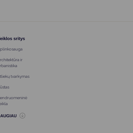
eiklos sritys
plinkosauga
rchitektūra ir
rbanistika
tliekų tvarkymas
ūstas
endruomeninė
eikla