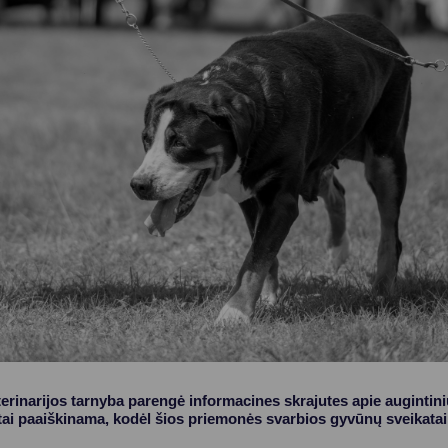
Vartotojų teisių apsauga
Pranešėjų apsauga
Asmens duomenų apsauga
terinarijos tarnyba parengė informacines skrajutes apie augintini
tai paaiškinama, kodėl šios priemonės svarbios gyvūnų sveikatai