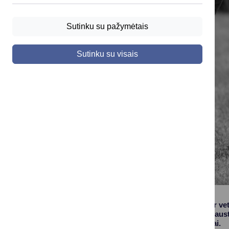
Sutinku su pažymėtais
Sutinku su visais
Valstybinė maisto ir ve
ženklinimą. Jose glaus
atsakingai priežiūrai.