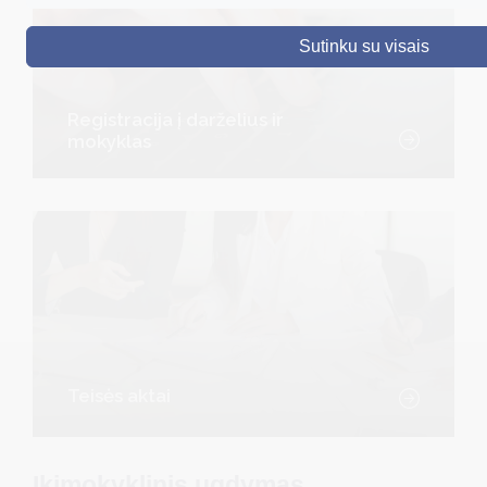
DRUSKININKAI
Sutinku su visais
SKELBIMAI
Registracija į darželius ir
TURIZMAS
mokyklas
VERSLAS
PROJEKTAI
ŠVIETIMAS
REGISTRACIJA
RENGINIAI
Teisės aktai
Ikimokyklinis ugdymas