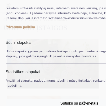
Siekdami užtikrinti efektyvų mūsų interneto svetainės veikimą, jos 
(angl. cookies). Tęsdami naršymą interneto svetainėje, sutinkate, 
įrašomi slapukai iš interneto svetainės www.druskininkusavivaldybe.
EN
Ieš
Titulinis
Švietimas
Ugdymo įstaigos
UGDYMO ĮSTAIGOS
Privatumo politika
Taryba
Meras
Būtini slapukai
Administracija
Būtini slapukai įgalina pagrindines tinklapio funkcijas. Svetainė nega
slapukų, juos galima išjungti tik pakeitus naršyklės nuostatas.
Veiklos sritys
Teisinė informacija
Statistikos slapukai
Struktūra ir kontaktinė informacija
Laisvos vietos darželiuose
Analitiniai slapukai padeda mums tobulinti mūsų tinklalapį, renkant i
naudojimą.
Karjera
DUK
Sutinku su pažymėtais
PASLAUGOS