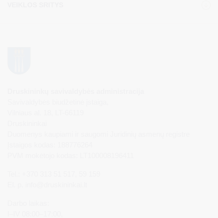
VEIKLOS SRITYS
Druskininkų savivaldybės administracija
Savivaldybės biudžetinė įstaiga,
Vilniaus al. 18, LT-66119
Druskininkai
Duomenys kaupiami ir saugomi Juridinių asmenų registre
Įstaigos kodas: 188776264
PVM mokėtojo kodas: LT100008196411
Tel.: +370 313 51 517, 59 159
El. p.
info@druskininkai.lt
Darbo laikas:
I–IV 08:00–17:00,