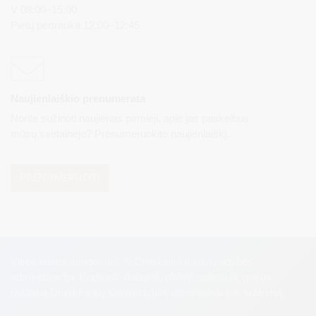
V 08:00–15:00
Pietų pertrauka 12:00–12:45
Naujienlaiškio prenumerata
Norite sužinoti naujienas pirmieji, apie jas paskelbus
mūsų svetainėje? Prenumeruokite naujienlaiškį.
PRENUMERUOTI
Visos teisės saugomos. © Druskininkų savivaldybės
administracija. Kopijuoti, dauginti, platinti galima tik gavus
raštišką Druskininkų savivaldybės administracijos sutikimą.