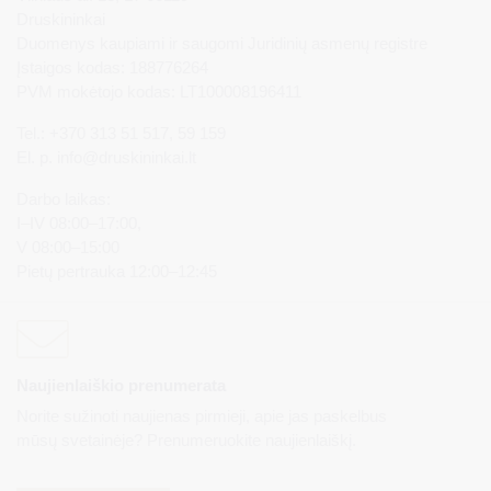
Druskininkai
Duomenys kaupiami ir saugomi Juridinių asmenų registre
Įstaigos kodas: 188776264
PVM mokėtojo kodas: LT100008196411
Tel.: +370 313 51 517, 59 159
El. p.
info@druskininkai.lt
Darbo laikas:
I–IV 08:00–17:00,
V 08:00–15:00
Pietų pertrauka 12:00–12:45
Naujienlaiškio prenumerata
Norite sužinoti naujienas pirmieji, apie jas paskelbus
mūsų svetainėje? Prenumeruokite naujienlaiškį.