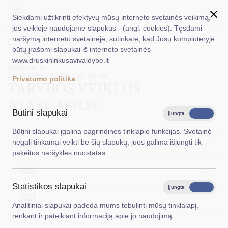
Siekdami užtikrinti efektyvų mūsų interneto svetainės veikimą,
jos veikloje naudojame slapukus - (angl. cookies). Tęsdami
naršymą interneto svetainėje, sutinkate, kad Jūsų kompiuteryje
EN
Ieškoti...
Titulinis
Taryba
Tarybos veiklos ataskaitos
būtų įrašomi slapukai iš interneto svetainės
www.druskininkusavivaldybe.lt
2023-04-27
Taryba
Atnaujinimo data: 2025-04-29
Privatumo politika
TARYBOS VEIKLOS
Meras
ATASKAITOS
Administracija
Būtini slapukai
Įjungta
Išjungta
Veiklos sritys
Būtini slapukai įgalina pagrindines tinklapio funkcijas. Svetainė
negali tinkamai veikti be šių slapukų, juos galima išjungti tik
2023
Teisinė informacija
pakeitus naršyklės nuostatas.
Struktūra ir kontaktinė informacija
2022
Statistikos slapukai
Karjera
Įjungta
Išjungta
2021
Analitiniai slapukai padeda mums tobulinti mūsų tinklalapį,
DUK
renkant ir pateikiant informaciją apie jo naudojimą.
PASLAUGOS