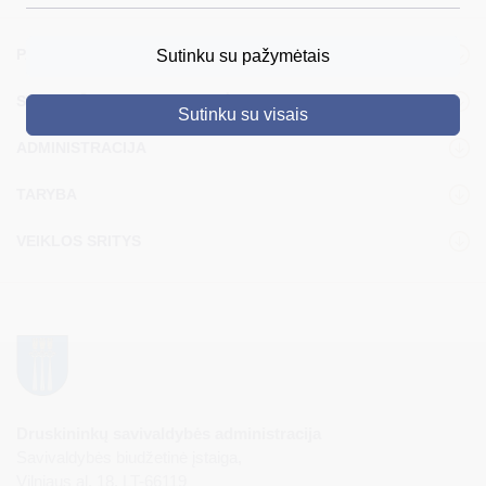
DRUSKININKAI
PASLAUGOS
Sutinku su pažymėtais
SKELBIMAI
STRUKTŪRA IR KONTAKTINĖ INFORMACIJA
Sutinku su visais
TURIZMAS
ADMINISTRACIJA
VERSLAS
TARYBA
PROJEKTAI
VEIKLOS SRITYS
ŠVIETIMAS
REGISTRACIJA
RENGINIAI
Druskininkų savivaldybės administracija
Savivaldybės biudžetinė įstaiga,
Vilniaus al. 18, LT-66119