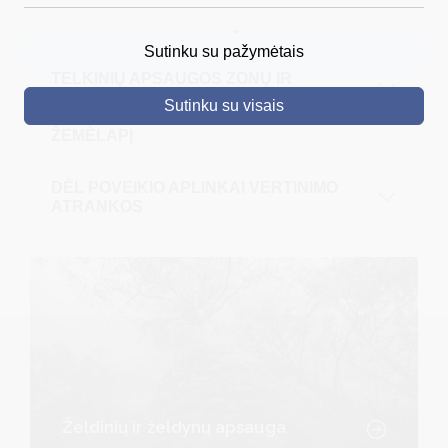
DRUSKININKAI
INFORMACINIS PRANEŠIMAS APIE
Sutinku su pažymėtais
PATVIRTINTĄ PAVIRŠINIŲ VANDENS
SKELBIMAI
TELKINIŲ APSAUGOS ZONŲ IR
PAVIRŠINIŲ VANDENS TELKINIŲ
Sutinku su visais
TURIZMAS
PAKRANTĖS APSAUGOS JUOSTŲ
ŽEMĖLAPĮ
VERSLAS
DĖL POVEIKIO APLINKAI VERTINIMO
PROJEKTAI
ATRANKOS
ŠVIETIMAS
REGISTRACIJA
RENGINIAI
Želdinių ir želdynų apsauga