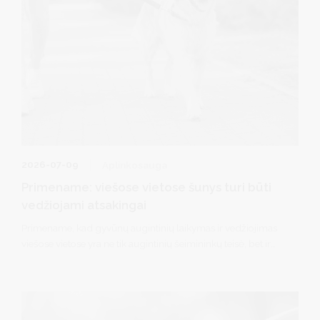
2026-07-09
Aplinkosauga
Primename: viešose vietose šunys turi būti
vedžiojami atsakingai
Primename, kad gyvūnų augintinių laikymas ir vedžiojimas
viešose vietose yra ne tik augintinių šeimininkų teisė, bet ir
pareiga užtikrinti aplinkinių žmonių bei kitų gyvūnų
saugumą.