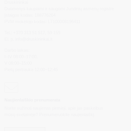
Druskininkai
Duomenys kaupiami ir saugomi Juridinių asmenų registre
Įstaigos kodas: 188776264
PVM mokėtojo kodas: LT100008196411
Tel.: +370 313 51 517, 59 159
El. p.
info@druskininkai.lt
Darbo laikas:
I–IV 08:00–17:00,
V 08:00–15:00
Pietų pertrauka 12:00–12:45
Naujienlaiškio prenumerata
Norite sužinoti naujienas pirmieji, apie jas paskelbus
mūsų svetainėje? Prenumeruokite naujienlaiškį.