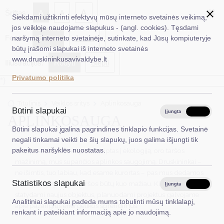
✖
A
Šriftas:
A
A
Siekdami užtikrinti efektyvų mūsų interneto svetainės veikimą,
jos veikloje naudojame slapukus - (angl. cookies). Tęsdami
Fonas:
Baltas
Juoda
naršymą interneto svetainėje, sutinkate, kad Jūsų kompiuteryje
EN
Ieškoti...
būtų įrašomi slapukai iš interneto svetainės
www.druskininkusavivaldybe.lt
Iliustracijos:
Rodyti
Slėpti
Taryba
Privatumo politika
*}
Meras
Titulinis
Veiklos sritys
Aplinkosauga
Administracija
Būtini slapukai
Įjungta
Išjungta
APLINKOSAUGA
Veiklos sritys
Būtini slapukai įgalina pagrindines tinklapio funkcijas. Svetainė
negali tinkamai veikti be šių slapukų, juos galima išjungti tik
Teisinė informacija
pakeitus naršyklės nuostatas.
Viso pasaulio dėmesys nukreiptas į ekologiją, oro taršos
mažinimą, mus supančios aplinkos saugojimą. Druskininkai –
Struktūra ir kontaktinė informacija
ne išimtis, tuo labiau, kad esame kurortas – pas mus dedamos
Statistikos slapukai
visos pastangos, kad taršos būtų kuo mažiau. Kiekvieną kartą
Karjera
Įjungta
Išjungta
statydami naujus objektus, planuodami projektus galvojame
Analitiniai slapukai padeda mums tobulinti mūsų tinklalapį,
DUK
apie pažangius energetikos sprendimus.
renkant ir pateikiant informaciją apie jo naudojimą.
PASLAUGOS