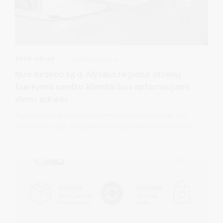
2026-06-10
Aplinkosauga
Nuo birželio 15 d. Alytaus regiono atliekų
tvarkymo centro klientai bus aptarnaujami
vienu adresu
Alytaus regiono atliekų tvarkymo centras informuoja, kad
nuo birželio 15 d. visi gyventojai Alytuje vietinės rinkliavos ir
kitais su atliekų tvarkymu susijusiais klausimais bus
aptarnaujami tik vienu adresu: