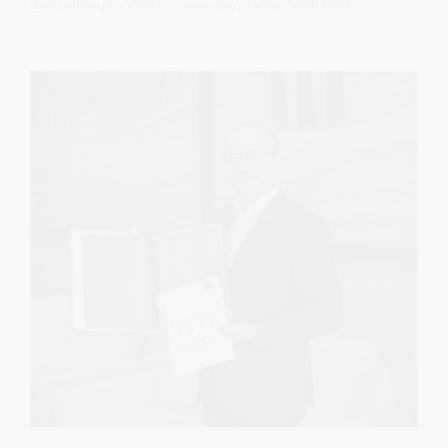
stiklo atliekų surinkimo paslaugas pradėjo teikti UAB
„Ekonovus“. Atliekų surinkimas vyksta pagal atnaujintus
grafikus išlaikant periodiškumą, todėl jokių nepatogumų
gyventojai nepajus.