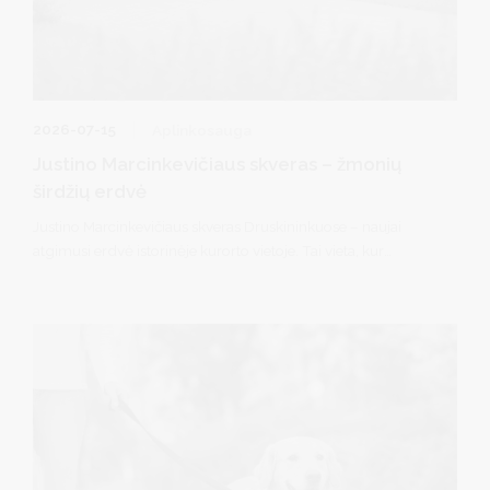
2026-07-15
Aplinkosauga
Justino Marcinkevičiaus skveras – žmonių
širdžių erdvė
Justino Marcinkevičiaus skveras Druskininkuose – naujai
atgimusi erdvė istorinėje kurorto vietoje. Tai vieta, kur
susijungia meilė ir pagarba Žmogui, kultūrai, aplinkai,
kūrybai. Šis skveras – gražus įrodymas, kad bendruomenės
idėja kuria miesto veidą ir jo istoriją.