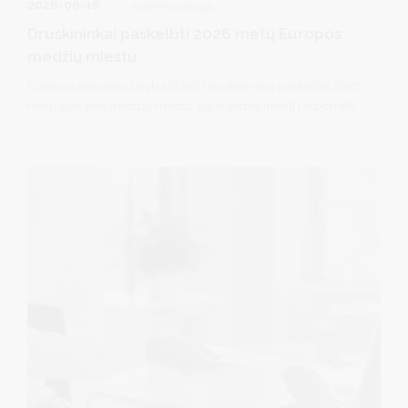
2026-06-16
Aplinkosauga
Druskininkai paskelbti 2026 metų Europos
medžių miestu
Europos arboristų taryba (EAC) Druskininkus paskelbė 2026
metų Europos medžių miestu. Už išskirtinį indėlį į arboristiką
skiriamas apdovanojimas savivaldybei įteiktas Vilniuje
vykusioje EAC metinėje generalinėje asamblėjoje.