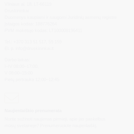
Vilniaus al. 18, LT-66119
Druskininkai
Duomenys kaupiami ir saugomi Juridinių asmenų registre
Įstaigos kodas: 188776264
PVM mokėtojo kodas: LT100008196411
Tel.: +370 313 51 517, 59 159
El. p.
info@druskininkai.lt
Darbo laikas:
I–IV 08:00–17:00,
V 08:00–15:00
Pietų pertrauka 12:00–12:45
Naujienlaiškio prenumerata
Norite sužinoti naujienas pirmieji, apie jas paskelbus
mūsų svetainėje? Prenumeruokite naujienlaiškį.