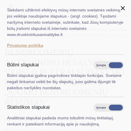
Siekdami užtikrinti efektyvų mūsų interneto svetainės veikimą,
jos veikloje naudojame slapukus - (angl. cookies). Tęsdami
naršymą interneto svetainėje, sutinkate, kad Jūsų kompiuteryje
EN
Ieškoti...
Titulinis
Veiklos sritys
būtų įrašomi slapukai iš interneto svetainės
Bendruomenių aktyvinimo ir sąlygų verslo plėtrai sudarymo
www.druskininkusavivaldybe.lt
programos priemonė „Kaimo bendruomenių rėmimas“
Taryba
Privatumo politika
BENDRUOMENIŲ
Meras
AKTYVINIMO IR SĄLYGŲ
Administracija
Būtini slapukai
Įjungta
Išjungta
VERSLO PLĖTRAI SUDARYMO
Veiklos sritys
Būtini slapukai įgalina pagrindines tinklapio funkcijas. Svetainė
PROGRAMOS PRIEMONĖ
negali tinkamai veikti be šių slapukų, juos galima išjungti tik
Teisinė informacija
pakeitus naršyklės nuostatas.
„KAIMO BENDRUOMENIŲ
Struktūra ir kontaktinė informacija
RĖMIMAS“
Statistikos slapukai
Karjera
Įjungta
Išjungta
Analitiniai slapukai padeda mums tobulinti mūsų tinklalapį,
DUK
Kaimo bendruomenių narių dėmesiui!
renkant ir pateikiant informaciją apie jo naudojimą.
PASLAUGOS
Druskininkų savivaldybės taryba 2021 m. vasario 26 d.