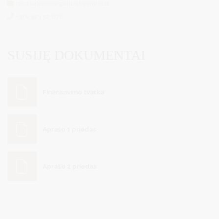
rasa.luksiene@druskininkai.lt
+370 313 52 676
SUSIJĘ DOKUMENTAI
Finansavimo tvarka
Aprašo 1 priedas
Aprašo 2 priedas